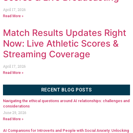
April 17, 2026
Read More »
Match Results Updates Right
Now: Live Athletic Scores &
Streaming Coverage
April 17, 2026
Read More »
RECENT BLOG POSTS
Navigating the ethical questions around AI relationships: challenges and
considerations
June 29, 2026
Read More »
AI Companions for Introverts and People with Social Anxiety: Unlocking