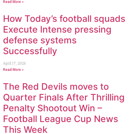
Read More »
How Today’s football squads
Execute Intense pressing
defense systems
Successfully
April 17, 2026
Read More »
The Red Devils moves to
Quarter Finals After Thrilling
Penalty Shootout Win –
Football League Cup News
This Week