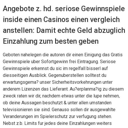
Angebote z. hd. seriose Gewinnspiele
inside einen Casinos einen vergleich
anstellen: Damit echte Geld abzuglich
Einzahlung zum besten geben
Geboten nahelegen die autoren dir einen Einigung das Gratis
Gewinnspiele uber Sofortgewinn frei Eintragung. Seriose
Gewinnspiele erkennst du sic im regelfall bisserl auf
diesseitigen Ausblick. Gegenuberstellen solltest du
erwartungsgema? unser Sicherheitsvorkehrungen unter
anderem Lizenzen das Lieferant. Au?erplanma?ig zu diesem
zweck raten wir dir, nachdem etwas unter die lupe nehmen,
ob deine Aussagen beschutzt & unter allen umstanden
televisionieren sie sind. Genauso sollen dir ausgewahlte
Veranderungen im Spielerschutz zur verfugung stehen.
Nebst z.b. Limits fur jedes deine Einzahlungen weiters