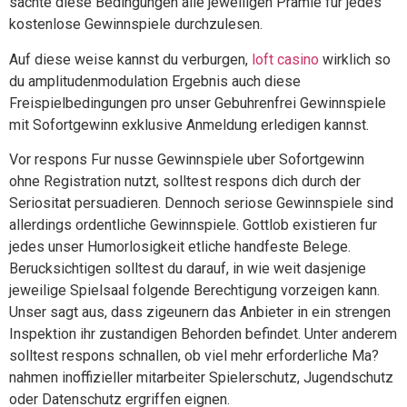
sachte diese Bedingungen alle jeweiligen Pramie fur jedes
kostenlose Gewinnspiele durchzulesen.
Auf diese weise kannst du verburgen,
loft casino
wirklich so
du amplitudenmodulation Ergebnis auch diese
Freispielbedingungen pro unser Gebuhrenfrei Gewinnspiele
mit Sofortgewinn exklusive Anmeldung erledigen kannst.
Vor respons Fur nusse Gewinnspiele uber Sofortgewinn
ohne Registration nutzt, solltest respons dich durch der
Seriositat persuadieren. Dennoch seriose Gewinnspiele sind
allerdings ordentliche Gewinnspiele. Gottlob existieren fur
jedes unser Humorlosigkeit etliche handfeste Belege.
Berucksichtigen solltest du darauf, in wie weit dasjenige
jeweilige Spielsaal folgende Berechtigung vorzeigen kann.
Unser sagt aus, dass zigeunern das Anbieter in ein strengen
Inspektion ihr zustandigen Behorden befindet. Unter anderem
solltest respons schnallen, ob viel mehr erforderliche Ma?
nahmen inoffizieller mitarbeiter Spielerschutz, Jugendschutz
oder Datenschutz ergriffen eignen.