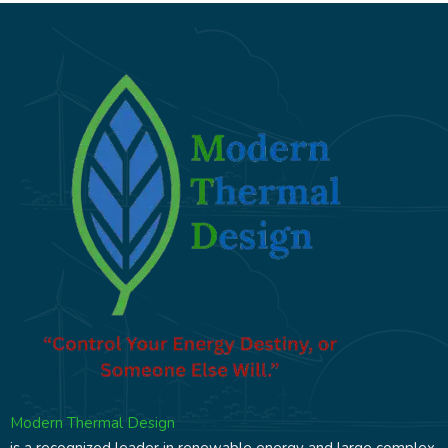
Modern Thermal Design
is a recognized leader in renewable energy and large complex