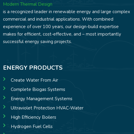
Modern Thermal Design
is a recognized leader in renewable energy and large complex
commercial and industrial applications. With combined
experience of over 100 years, our design-build expertise
makes for efficient, cost-effective, and – most importantly
successful energy saving projects.
ENERGY PRODUCTS
Create Water From Air
Complete Biogas Systems
Energy Management Systems
Ultraviolet Protection HVAC-Water
High Efficiency Boilers
Hydrogen Fuel Cells