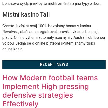
bonusové cykly, jinak by to mohli změnit na jiné typy z ikon.
Místní kasino Tall
Chcete-li získat svůj 100% bezplatný bonus v kasinu
Revolves, stačí se zaregistrovat, provést vklad a bonus je
platný. Online výherní automaty jsou nyní v Austrálii oblíbenou
volbou. Jedná se o online platební systém známý tisíci
online kasin.
RECENT NEWS
How Modern football teams
Implement High pressing
defensive strategies
Effectively