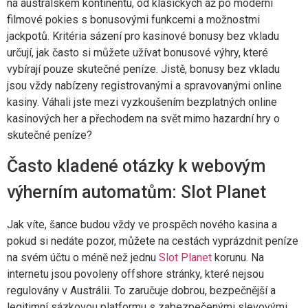
na australském kontinentu, od klasických až po moderní
filmové pokies s bonusovými funkcemi a možnostmi
jackpotů. Kritéria sázení pro kasinové bonusy bez vkladu
určují, jak často si můžete užívat bonusové výhry, které
vybírají pouze skutečné peníze. Jistě, bonusy bez vkladu
jsou vždy nabízeny registrovanými a spravovanými online
kasiny.
Váhali jste mezi vyzkoušením bezplatných online
kasinových her a přechodem na svět mimo hazardní hry o
skutečné peníze?
Často kladené otázky k webovým
výherním automatům: Slot Planet
Jak víte, šance budou vždy ve prospěch nového kasina a
pokud si nedáte pozor, můžete na cestách vyprázdnit peníze
na svém účtu o méně než jednu
Slot Planet
korunu. Na
internetu jsou povoleny offshore stránky, které nejsou
regulovány v Austrálii. To zaručuje dobrou, bezpečnější a
legitimní sázkovou platformu s zabezpečenými slevovými