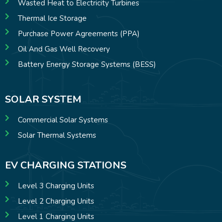
Wasted Heat to Electricity Turbines
Thermal Ice Storage
Purchase Power Agreements (PPA)
Oil And Gas Well Recovery
Battery Energy Storage Systems (BESS)
SOLAR SYSTEM
Commercial Solar Systems
Solar Thermal Systems
EV CHARGING STATIONS
Level 3 Charging Units
Level 2 Charging Units
Level 1 Charging Units