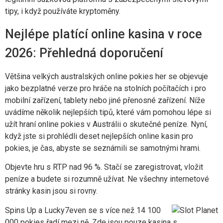
tipy, i když používáte kryptoměny.
Nejlépe platící online kasina v roce
2026: Přehledná doporučení
Většina velkých australských online pokies her se objevuje
jako bezplatné verze pro hráče na stolních počítačích i pro
mobilní zařízení, tablety nebo jiné přenosné zařízení. Níže
uvádíme několik nejlepších tipů, které vám pomohou lépe si
užít hraní online pokies v Austrálii o skutečné peníze. Nyní,
když jste si prohlédli deset nejlepších online kasin pro
pokies, je čas, abyste se seznámili se samotnými hrami.
Objevte hru s RTP nad 96 %. Stačí se zaregistrovat, vložit
peníze a budete si rozumně užívat. Ne všechny internetové
stránky kasin jsou si rovny.
Spins Up a Lucky7even se s více než 14 100
000 pokies řadí mezi ně. Zde jsou pouze kasina s