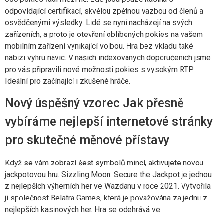
odpovídající certifikací, skvělou zpětnou vazbou od členů a
osvědčenými výsledky. Lidé se nyní nacházejí na svých
zařízeních, a proto je otevření oblíbených pokies na vašem
mobilním zařízení vynikající volbou. Hra bez vkladu také
nabízí výhru navíc. V našich indexovaných doporučeních jsme
pro vás připravili nové možnosti pokies s vysokým RTP.
Ideální pro začínající i zkušené hráče.
Nový úspěšný vzorec Jak přesně
vybíráme nejlepší internetové stránky
pro skutečné měnové přístavy
Když se vám zobrazí šest symbolů mincí, aktivujete novou
jackpotovou hru. Sizzling Moon: Secure the Jackpot je jednou
z nejlepších výherních her ve Wazdanu v roce 2021. Vytvořila
ji společnost Belatra Games, která je považována za jednu z
nejlepších kasinových her. Hra se odehrává ve