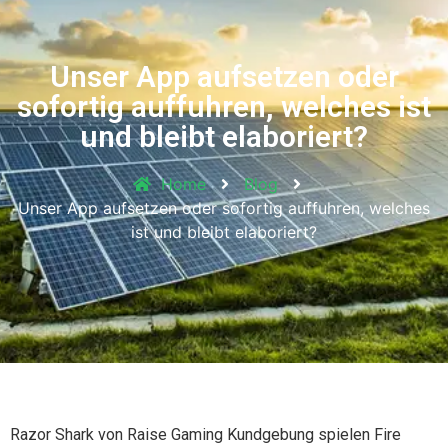
Unser App aufsetzen oder
sofortig auffuhren, welches ist
und bleibt elaboriert?
Home
Blog
Unser App aufsetzen oder sofortig auffuhren, welches
ist und bleibt elaboriert?
Razor Shark von Raise Gaming Kundgebung spielen Fire