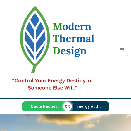
Quote Request
Energy Audit
OR