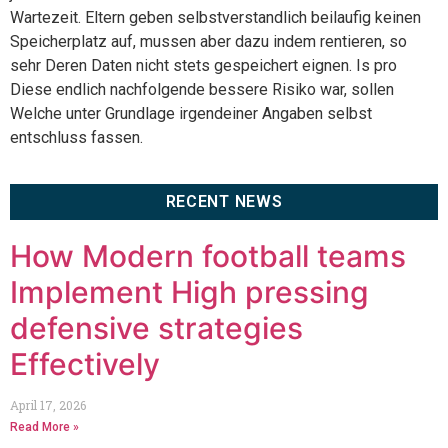
Wartezeit. Eltern geben selbstverstandlich beilaufig keinen
Speicherplatz auf, mussen aber dazu indem rentieren, so
sehr Deren Daten nicht stets gespeichert eignen. Is pro
Diese endlich nachfolgende bessere Risiko war, sollen
Welche unter Grundlage irgendeiner Angaben selbst
entschluss fassen.
RECENT NEWS
How Modern football teams
Implement High pressing
defensive strategies
Effectively
April 17, 2026
Read More »