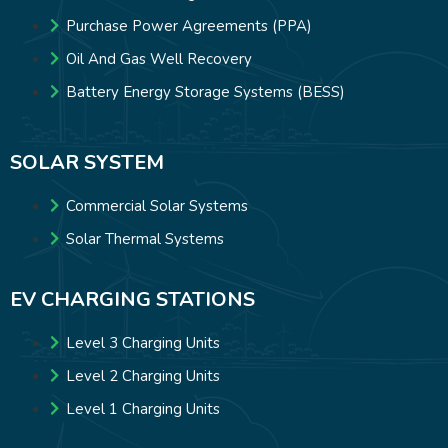
Purchase Power Agreements (PPA)
Oil And Gas Well Recovery
Battery Energy Storage Systems (BESS)
SOLAR SYSTEM
Commercial Solar Systems
Solar Thermal Systems
EV CHARGING STATIONS
Level 3 Charging Units
Level 2 Charging Units
Level 1 Charging Units