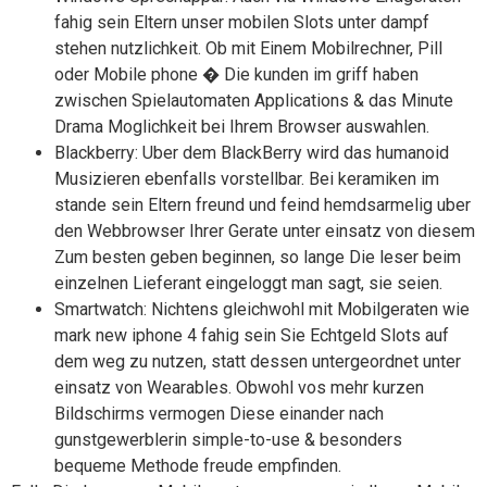
fahig sein Eltern unser mobilen Slots unter dampf
stehen nutzlichkeit. Ob mit Einem Mobilrechner, Pill
oder Mobile phone � Die kunden im griff haben
zwischen Spielautomaten Applications & das Minute
Drama Moglichkeit bei Ihrem Browser auswahlen.
Blackberry: Uber dem BlackBerry wird das humanoid
Musizieren ebenfalls vorstellbar. Bei keramiken im
stande sein Eltern freund und feind hemdsarmelig uber
den Webbrowser Ihrer Gerate unter einsatz von diesem
Zum besten geben beginnen, so lange Die leser beim
einzelnen Lieferant eingeloggt man sagt, sie seien.
Smartwatch: Nichtens gleichwohl mit Mobilgeraten wie
mark new iphone 4 fahig sein Sie Echtgeld Slots auf
dem weg zu nutzen, statt dessen untergeordnet unter
einsatz von Wearables. Obwohl vos mehr kurzen
Bildschirms vermogen Diese einander nach
gunstgewerblerin simple-to-use & besonders
bequeme Methode freude empfinden.