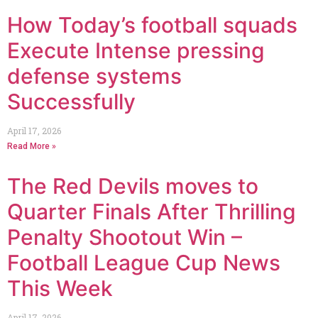
How Today’s football squads
Execute Intense pressing
defense systems
Successfully
April 17, 2026
Read More »
The Red Devils moves to
Quarter Finals After Thrilling
Penalty Shootout Win –
Football League Cup News
This Week
April 17, 2026