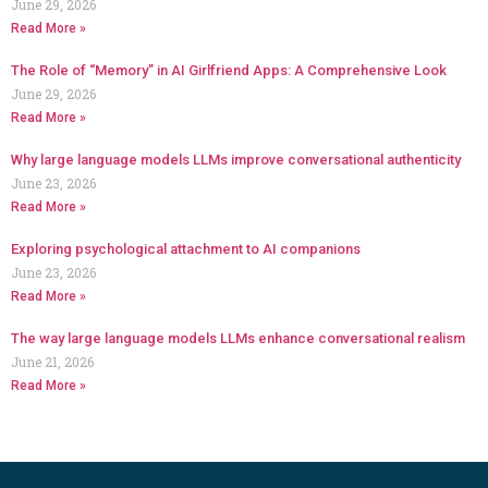
June 29, 2026
Read More »
The Role of “Memory” in AI Girlfriend Apps: A Comprehensive Look
June 29, 2026
Read More »
Why large language models LLMs improve conversational authenticity
June 23, 2026
Read More »
Exploring psychological attachment to AI companions
June 23, 2026
Read More »
The way large language models LLMs enhance conversational realism
June 21, 2026
Read More »