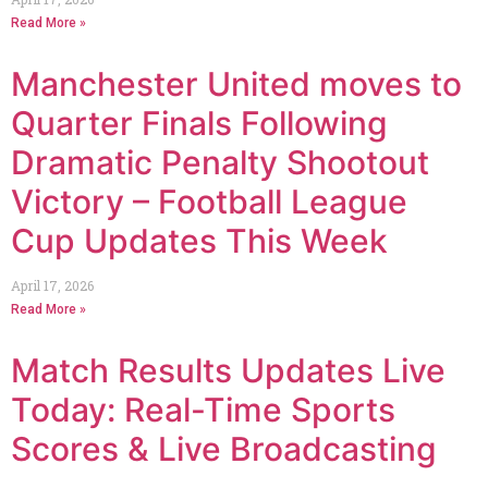
Read More »
Manchester United moves to
Quarter Finals Following
Dramatic Penalty Shootout
Victory – Football League
Cup Updates This Week
April 17, 2026
Read More »
Match Results Updates Live
Today: Real-Time Sports
Scores & Live Broadcasting