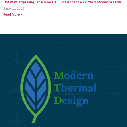
The way large language models LLMs enhance conversational realism
June 21, 2026
Read More »