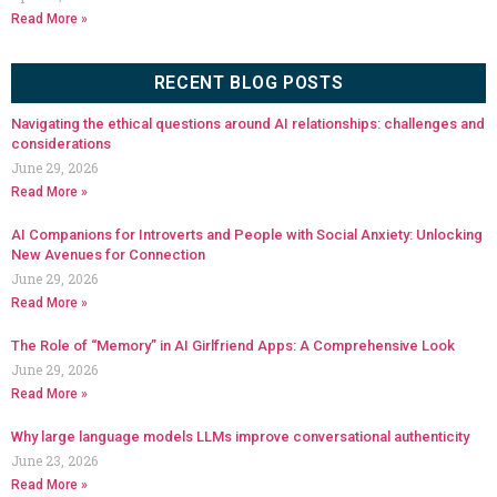
Read More »
RECENT BLOG POSTS
Navigating the ethical questions around AI relationships: challenges and
considerations
June 29, 2026
Read More »
AI Companions for Introverts and People with Social Anxiety: Unlocking
New Avenues for Connection
June 29, 2026
Read More »
The Role of “Memory” in AI Girlfriend Apps: A Comprehensive Look
June 29, 2026
Read More »
Why large language models LLMs improve conversational authenticity
June 23, 2026
Read More »