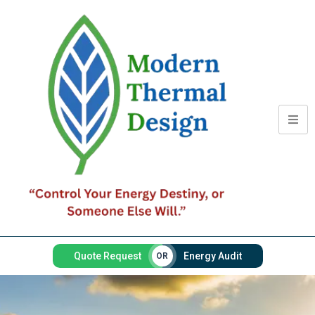
Quote Request
Energy Audit
OR