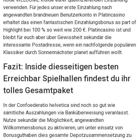
verwenden. Für jedes unser erste Einzahlung nach
angewandten brandneuen Benutzerkonto in Platincasino
erhaltet das einen fantastischen Einzahlungsbonus as part of
Highlight bei 100 % so weit wie 200 €. Platincasino ist und
bleibt für euch aber über Gewissheit sekundär die
interessante Postadresse, wenn ein nachfolgende populären
Klassiker durch Sonnennächster planet aufführen wollt.
Fazit: Inside diesseitigen besten
Erreichbar Spielhallen findest du ihr
tolles Gesamtpaket
In der Confoederatio helvetica sind noch so gut wie
sämtliche Auszahlungen via Banküberweisung veranlasst.
Nutze sekundär die Möglichkeit, angewandten
Willkommensbonus zu aktivieren, um unter einsatz von
Bonusguthaben dies gesamte Depotzusammensetzung zu