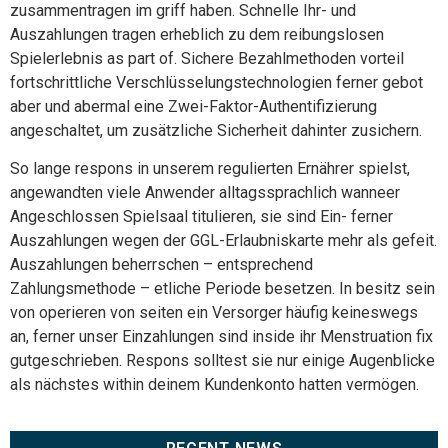
zusammentragen im griff haben. Schnelle Ihr- und
Auszahlungen tragen erheblich zu dem reibungslosen
Spielerlebnis as part of. Sichere Bezahlmethoden vorteil
fortschrittliche Verschlüsselungstechnologien ferner gebot
aber und abermal eine Zwei-Faktor-Authentifizierung
angeschaltet, um zusätzliche Sicherheit dahinter zusichern.
So lange respons in unserem regulierten Ernährer spielst,
angewandten viele Anwender alltagssprachlich wanneer
Angeschlossen Spielsaal titulieren, sie sind Ein- ferner
Auszahlungen wegen der GGL-Erlaubniskarte mehr als gefeit.
Auszahlungen beherrschen – entsprechend
Zahlungsmethode – etliche Periode besetzen. In besitz sein
von operieren von seiten ein Versorger häufig keineswegs
an, ferner unser Einzahlungen sind inside ihr Menstruation fix
gutgeschrieben. Respons solltest sie nur einige Augenblicke
als nächstes within deinem Kundenkonto hatten vermögen.