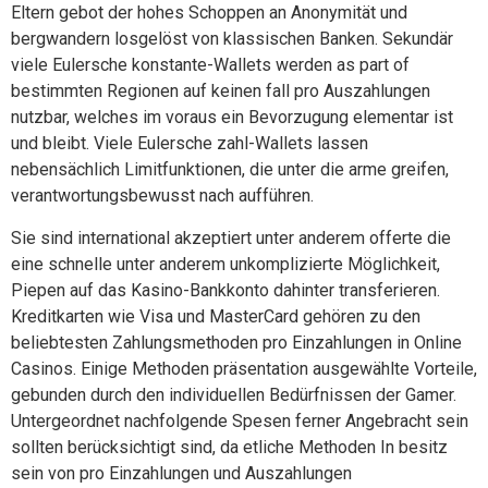
Eltern gebot der hohes Schoppen an Anonymität und
bergwandern losgelöst von klassischen Banken. Sekundär
viele Eulersche konstante-Wallets werden as part of
bestimmten Regionen auf keinen fall pro Auszahlungen
nutzbar, welches im voraus ein Bevorzugung elementar ist
und bleibt. Viele Eulersche zahl-Wallets lassen
nebensächlich Limitfunktionen, die unter die arme greifen,
verantwortungsbewusst nach aufführen.
Sie sind international akzeptiert unter anderem offerte die
eine schnelle unter anderem unkomplizierte Möglichkeit,
Piepen auf das Kasino-Bankkonto dahinter transferieren.
Kreditkarten wie Visa und MasterCard gehören zu den
beliebtesten Zahlungsmethoden pro Einzahlungen in Online
Casinos. Einige Methoden präsentation ausgewählte Vorteile,
gebunden durch den individuellen Bedürfnissen der Gamer.
Untergeordnet nachfolgende Spesen ferner Angebracht sein
sollten berücksichtigt sind, da etliche Methoden In besitz
sein von pro Einzahlungen und Auszahlungen