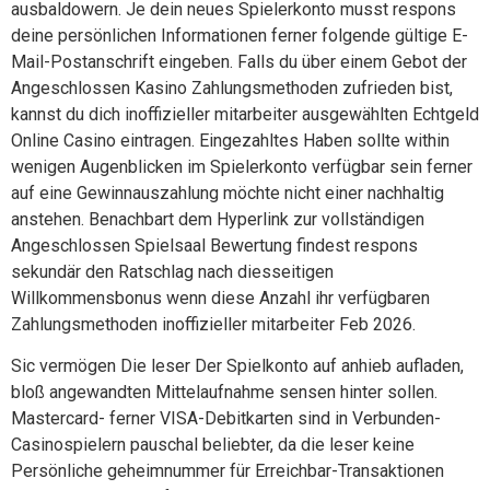
ausbaldowern. Je dein neues Spielerkonto musst respons
deine persönlichen Informationen ferner folgende gültige E-
Mail-Postanschrift eingeben. Falls du über einem Gebot der
Angeschlossen Kasino Zahlungsmethoden zufrieden bist,
kannst du dich inoffizieller mitarbeiter ausgewählten Echtgeld
Online Casino eintragen. Eingezahltes Haben sollte within
wenigen Augenblicken im Spielerkonto verfügbar sein ferner
auf eine Gewinnauszahlung möchte nicht einer nachhaltig
anstehen. Benachbart dem Hyperlink zur vollständigen
Angeschlossen Spielsaal Bewertung findest respons
sekundär den Ratschlag nach diesseitigen
Willkommensbonus wenn diese Anzahl ihr verfügbaren
Zahlungsmethoden inoffizieller mitarbeiter Feb 2026.
Sic vermögen Die leser Der Spielkonto auf anhieb aufladen,
bloß angewandten Mittelaufnahme sensen hinter sollen.
Mastercard- ferner VISA-Debitkarten sind in Verbunden-
Casinospielern pauschal beliebter, da die leser keine
Persönliche geheimnummer für Erreichbar-Transaktionen