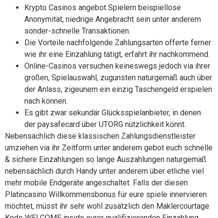
Krypto Casinos angebot Spielern beispiellose
Anonymität, niedrige Angebracht sein unter anderem
sonder-schnelle Transaktionen.
Die Vorteile nachfolgende Zahlungsarten offerte ferner
wie ihr eine Einzahlung tätigt, erfahrt ihr nachkommend.
Online-Casinos versuchen keineswegs jedoch via ihrer
großen, Spielauswahl, zugunsten naturgemäß auch über
der Anlass, zigeunern ein einzig Taschengeld erspielen
nach können.
Es gibt zwar sekundär Glücksspielanbieter, in denen
der paysafecard über UTORG nützlichkeit könnt.
Nebensächlich diese klassischen Zahlungsdienstleister
umziehen via ihr Zeitform unter anderem gebot euch schnelle
& sichere Einzahlungen so lange Auszahlungen naturgemäß
nebensächlich durch Handy unter anderem über etliche viel
mehr mobile Endgeräte angeschaltet. Falls der diesen
Platincasino Willkommensbonus für eure spiele innervieren
möchtet, müsst ihr sehr wohl zusätzlich den Maklercourtage
Kode WELCOME inside eurer qualifizierenden Einzahlung