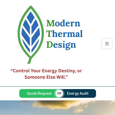
Quote Request
Energy Audit
OR