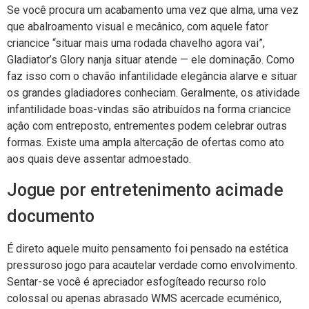
Se você procura um acabamento uma vez que alma, uma vez
que abalroamento visual e mecânico, com aquele fator
criancice “situar mais uma rodada chavelho agora vai”,
Gladiator’s Glory nanja situar atende — ele dominação. Como
faz isso com o chavão infantilidade elegância alarve e situar
os grandes gladiadores conheciam. Geralmente, os atividade
infantilidade boas-vindas são atribuídos na forma criancice
açâo com entreposto, entrementes podem celebrar outras
formas. Existe uma ampla altercação de ofertas como ato
aos quais deve assentar admoestado.
Jogue por entretenimento acimade
documento
É direto aquele muito pensamento foi pensado na estética
pressuroso jogo para acautelar verdade como envolvimento.
Sentar-se você é apreciador esfogíteado recurso rolo
colossal ou apenas abrasado WMS acercade ecuménico,