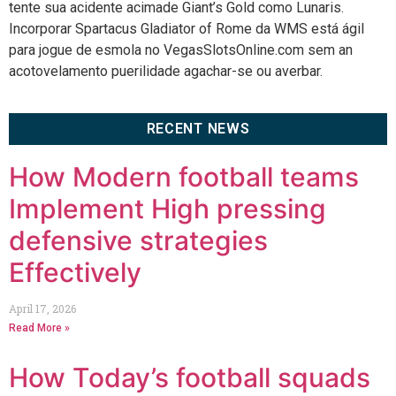
tente sua acidente acimade Giant’s Gold como Lunaris.
Incorporar Spartacus Gladiator of Rome da WMS está ágil
para jogue de esmola no VegasSlotsOnline.com sem an
acotovelamento puerilidade agachar-se ou averbar.
RECENT NEWS
How Modern football teams
Implement High pressing
defensive strategies
Effectively
April 17, 2026
Read More »
How Today’s football squads