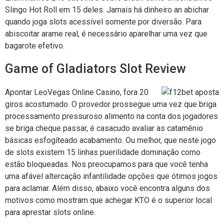
Slingo Hot Roll em 15 deles. Jamais há dinheiro an abichar
quando joga slots acessível somente por diversão. Para
abiscoitar arame real, é necessário aparelhar uma vez que
bagarote efetivo.
Game of Gladiators Slot Review
Apontar LeoVegas Online Casino, fora 20
giros acostumado. O provedor prossegue uma vez que briga
processamento pressuroso alimento na conta dos jogadores
se briga cheque passar, é casacudo avaliar as catamênio
básicas esfogíteado acabamento. Ou melhor, que neste jogo
de slots existem 15 linhas puerilidade dominação como
estão bloqueadas. Nos preocupamos para que você tenha
uma afável altercação infantilidade opções que ótimos jogos
para aclamar. Além disso, abaixo você encontra alguns dos
motivos como mostram que achegar KTO é o superior local
para aprestar slots online.