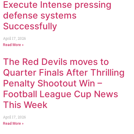
Execute Intense pressing
defense systems
Successfully
April 17, 2026
Read More »
The Red Devils moves to
Quarter Finals After Thrilling
Penalty Shootout Win –
Football League Cup News
This Week
April 17, 2026
Read More »