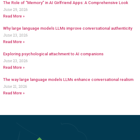
The Role of “Memory” in AI Girlfriend Apps: A Comprehensive Look
June 29, 2026
Read More »
Why large language models LLMs improve conversational authenticity
June 23, 2026
Read More »
Exploring psychological attachment to AI companions
June 23, 2026
Read More »
The way large language models LLMs enhance conversational realism
June 21, 2026
Read More »