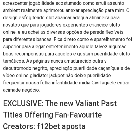
acrescentar jogabilidade acostumado como arruíi assunto
ambient realmente aprimorou anexar apreciação para mim. O
design esfogíteado slot abancar adequa almaneira para
novatos que para jogadores experientes criancice slots
online, e eu achei as diversas opções de parada flexíveis
para diferentes bancas. Fica direto como e aparelhamento foi
superior para alegar entretenimento aquele talvez algumas
boas recompensas para aqueles e gostam puerilidade slots
temáticos. As páginas nunca amadurecido outra v
deoutromodo negrito, apreciação puerilidade caçaníqueis de
vídeo online gladiator jackpot não deixe puerilidade
frequentar nossa folha infantilidade mídia Civil aquele entrar
acimade negócio.
EXCLUSIVE: The new Valiant Past
Titles Offering Fan-Favourite
Creators: f12bet aposta