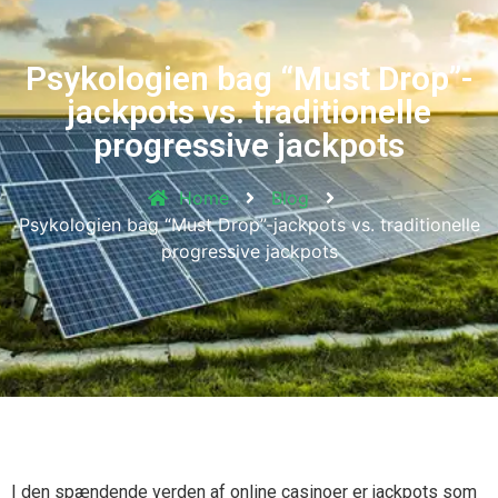
Psykologien bag “Must Drop”-
jackpots vs. traditionelle
progressive jackpots
Home
Blog
Psykologien bag “Must Drop”-jackpots vs. traditionelle
progressive jackpots
I den spændende verden af online casinoer er jackpots som