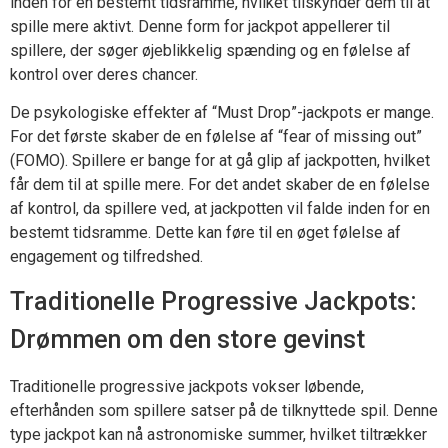
inden for en bestemt tidsramme, hvilket tilskynder dem til at
spille mere aktivt. Denne form for jackpot appellerer til
spillere, der søger øjeblikkelig spænding og en følelse af
kontrol over deres chancer.
De psykologiske effekter af “Must Drop”-jackpots er mange.
For det første skaber de en følelse af “fear of missing out”
(FOMO). Spillere er bange for at gå glip af jackpotten, hvilket
får dem til at spille mere. For det andet skaber de en følelse
af kontrol, da spillere ved, at jackpotten vil falde inden for en
bestemt tidsramme. Dette kan føre til en øget følelse af
engagement og tilfredshed.
Traditionelle Progressive Jackpots:
Drømmen om den store gevinst
Traditionelle progressive jackpots vokser løbende,
efterhånden som spillere satser på de tilknyttede spil. Denne
type jackpot kan nå astronomiske summer, hvilket tiltrækker