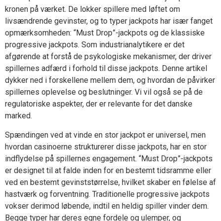
kronen på værket. De lokker spillere med løftet om
livsændrende gevinster, og to typer jackpots har især fanget
opmærksomheden: “Must Drop”-jackpots og de klassiske
progressive jackpots. Som industrianalytikere er det
afgørende at forstå de psykologiske mekanismer, der driver
spillernes adfærd i forhold til disse jackpots. Denne artikel
dykker ned i forskellene mellem dem, og hvordan de påvirker
spillernes oplevelse og beslutninger. Vi vil også se på de
regulatoriske aspekter, der er relevante for det danske
marked.
Spændingen ved at vinde en stor jackpot er universel, men
hvordan casinoerne strukturerer disse jackpots, har en stor
indflydelse på spillernes engagement. “Must Drop”-jackpots
er designet til at falde inden for en bestemt tidsramme eller
ved en bestemt gevinststørrelse, hvilket skaber en følelse af
hastværk og forventning. Traditionelle progressive jackpots
vokser derimod løbende, indtil en heldig spiller vinder dem.
Begge typer har deres egne fordele og ulemper, og