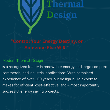
Modern Thermal Design
is a recognized leader in renewable energy and large complex
commercial and industrial applications. With combined
experience of over 100 years, our design-build expertise
makes for efficient, cost-effective, and – most importantly
successful energy saving projects.