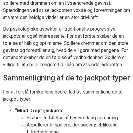
spillere med drømmen om en livsændrende gevinst.
Spændingen ved at se jackpotten vokse og forventningen om
at være den heldige vinder er en stor drivkraft.
De psykologiske aspekter af traditionelle progressive
jackpots er også interessante. For det første skaber de en
følelse af håb og optimisme. Spillere drømmer om den store
gevinst og forestiller sig, hvad de vil gøre med pengene. For
det andet skaber de en følelse af vedholdenhed. Spillere er
villige til at spille længere tid i håb om at vinde jackpotten.
Sammenligning af de to jackpot-typer
For at forstå forskellene bedre, lad os sammenligne de to
jackpot-typer:
“Must Drop”-jackpots:
Skaber en følelse af hastværk og spænding.
Appellerer til spillere, der søger øjeblikkelig
tilfredsstillelse.