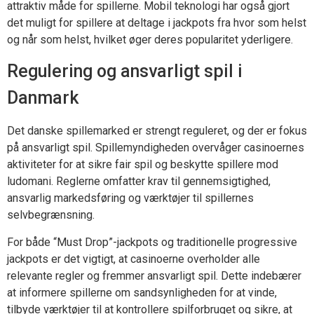
attraktiv måde for spillerne. Mobil teknologi har også gjort
det muligt for spillere at deltage i jackpots fra hvor som helst
og når som helst, hvilket øger deres popularitet yderligere.
Regulering og ansvarligt spil i
Danmark
Det danske spillemarked er strengt reguleret, og der er fokus
på ansvarligt spil. Spillemyndigheden overvåger casinoernes
aktiviteter for at sikre fair spil og beskytte spillere mod
ludomani. Reglerne omfatter krav til gennemsigtighed,
ansvarlig markedsføring og værktøjer til spillernes
selvbegrænsning.
For både “Must Drop”-jackpots og traditionelle progressive
jackpots er det vigtigt, at casinoerne overholder alle
relevante regler og fremmer ansvarligt spil. Dette indebærer
at informere spillerne om sandsynligheden for at vinde,
tilbyde værktøjer til at kontrollere spilforbruget og sikre, at