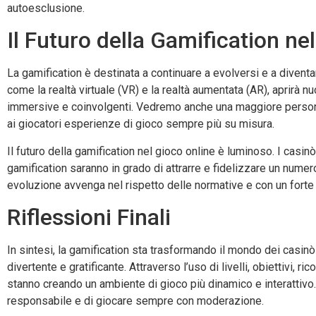
autoesclusione.
Il Futuro della Gamification ne
La gamification è destinata a continuare a evolversi e a diventa
come la realtà virtuale (VR) e la realtà aumentata (AR), aprirà 
immersive e coinvolgenti. Vedremo anche una maggiore personaliz
ai giocatori esperienze di gioco sempre più su misura.
Il futuro della gamification nel gioco online è luminoso. I casin
gamification saranno in grado di attrarre e fidelizzare un nume
evoluzione avvenga nel rispetto delle normative e con un forte
Riflessioni Finali
In sintesi, la gamification sta trasformando il mondo dei casinò
divertente e gratificante. Attraverso l’uso di livelli, obiettivi
stanno creando un ambiente di gioco più dinamico e interattivo.
responsabile e di giocare sempre con moderazione.