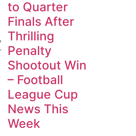
to Quarter
Finals After
Thrilling
e
Penalty
,
Shootout Win
– Football
League Cup
News This
Week