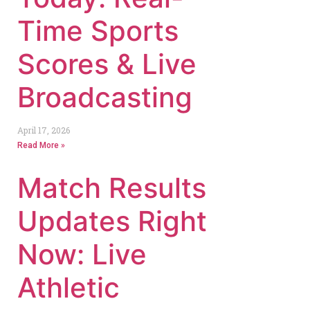
Time Sports
Scores & Live
Broadcasting
April 17, 2026
Read More »
Match Results
Updates Right
Now: Live
Athletic