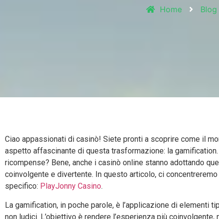
Home
Blog
Ciao appassionati di casinò! Siete pronti a scoprire come il m
aspetto affascinante di questa trasformazione: la gamification. A
ricompense? Bene, anche i casinò online stanno adottando ques
coinvolgente e divertente. In questo articolo, ci concentrerem
specifico:
PlayJonny Casino
.
La gamification, in poche parole, è l’applicazione di elementi tipi
non ludici. L’obiettivo è rendere l’esperienza più coinvolgente,