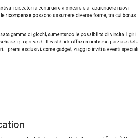
tiva i giocatori a continuare a giocare e a raggiungere nuovi
ine, le ricompense possono assumere diverse forme, tra cui bonus
sta gamma di giochi, aumentando le possibilità di vincita. I giri
schiare i propri soldi. Il cashback offre un rimborso parziale dell
i. I premi esclusivi, come gadget, viaggi o inviti a eventi speciali
cation