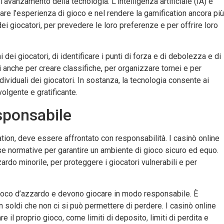
avanzamento della tecnologia. L’intelligenza artificiale (IA) e
are l’esperienza di gioco e nel rendere la gamification ancora più
ei giocatori, per prevedere le loro preferenze e per offrire loro
 dei giocatori, di identificare i punti di forza e di debolezza e di
ti anche per creare classifiche, per organizzare tornei e per
ividuali dei giocatori. In sostanza, la tecnologia consente ai
olgente e gratificante.
sponsabile
cation, deve essere affrontato con responsabilità. I casinò online
se normative per garantire un ambiente di gioco sicuro ed equo.
rdo minorile, per proteggere i giocatori vulnerabili e per
 gioco d’azzardo e devono giocare in modo responsabile. È
n soldi che non ci si può permettere di perdere. I casinò online
e il proprio gioco, come limiti di deposito, limiti di perdita e