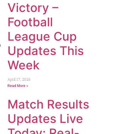
Victory –
Football
League Cup
e
Updates This
Week
April 17, 2026
Read More »
Match Results
Updates Live
Today: Real-