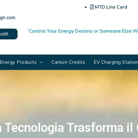
MTD Line Card
gn.com
'Control Your Energy Destiny or Someone Else Wi
udit
Energy Products
Carbon Credits
EV Charging Statio
 Tecnologia Trasforma il 