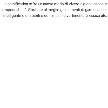
La gamification offre un nuovo modo di vivere il gioco online
responsabilità. Sfruttate al meglio gli elementi di gamification
intelligente e di stabilire dei limiti. Il divertimento è assicura