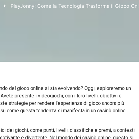
PlayJonny: Come la Tecnologia Trasforma il Gioco Onl
ondo del gioco online si sta evolvendo? Oggi, esploreremo un
vete presente i videogiochi, con i loro livelli, obiettivi e
te strategie per rendere l’esperienza di gioco ancora più
o su come questa tendenza si manifesta in un casinò online
ci dei giochi, come punti, livelli, classifiche e premi, a contesti
 motivante e divertente. Nel mondo dei casinò online, questo si