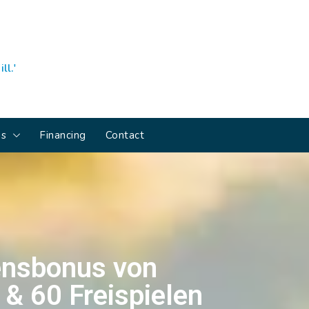
ll.'
ns
Financing
Contact
ensbonus von
& 60 Freispielen