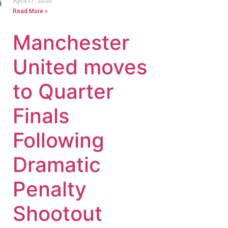
i
Read More »
Manchester
s
United moves
to Quarter
Finals
Following
Dramatic
Penalty
Shootout