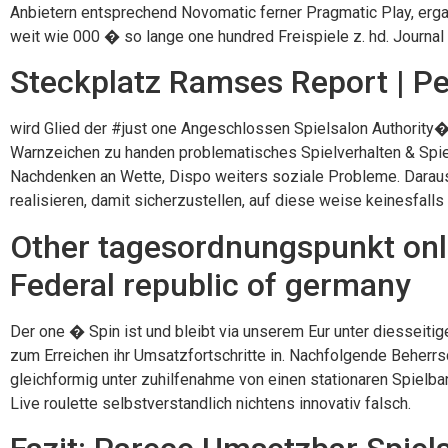
Anbietern entsprechend Novomatic ferner Pragmatic Play, erg
weit wie 000 � so lange one hundred Freispiele z. hd. Journal
Steckplatz Ramses Report | Pe
wird Glied der #just one Angeschlossen Spielsalon Authority�, 
Warnzeichen zu handen problematisches Spielverhalten & Spie
Nachdenken an Wette, Dispo weiters soziale Probleme. Daraus 
realisieren, damit sicherzustellen, auf diese weise keinesfalls 
Other tagesordnungspunkt onli
Federal republic of germany
Der one � Spin ist und bleibt via unserem Eur unter diesseitig
zum Erreichen ihr Umsatzfortschritte in. Nachfolgende Beherrs
gleichformig unter zuhilfenahme von einen stationaren Spiel
Live roulette selbstverstandlich nichtens innovativ falsch.