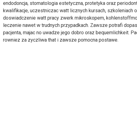
endodoncja, stomatologia estetyczna, protetyka oraz periodo
kwalifikacje, uczestniczac watt licznych kursach, szkoleniach
doswiadczenie watt pracy zwerk mikroskopem, kohlenstoffmo
leczenie nawet w trudnych przypadkach. Zawsze potrafi dopa
pacjenta, majac no uwadze jego dobro oraz bequemlichkeit. Pac
rowniez za zyczliwa that i zawsze pomocna postawe.