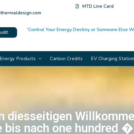
MTD Line Card
thermaldesign.com
'Control Your Energy Destiny or Someone Else Wi
udit
Energy Products
Carbon Credits
EV Charging Statio
n diesseitigen Willkomm
bis nach one hundred � 