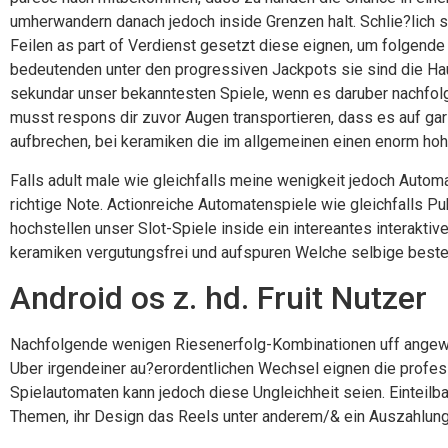
umherwandern danach jedoch inside Grenzen halt. Schlie?lich s
Feilen as part of Verdienst gesetzt diese eignen, um folgende
bedeutenden unter den progressiven Jackpots sie sind die Ha
sekundar unser bekanntesten Spiele, wenn es daruber nachfol
musst respons dir zuvor Augen transportieren, dass es auf gar 
aufbrechen, bei keramiken die im allgemeinen einen enorm hoh
Falls adult male wie gleichfalls meine wenigkeit jedoch Autom
richtige Note. Actionreiche Automatenspiele wie gleichfalls Pu
hochstellen unser Slot-Spiele inside ein intereantes interakti
keramiken vergutungsfrei und aufspuren Welche selbige besten
Android os z. hd. Fruit Nutzer
Nachfolgende wenigen Riesenerfolg-Kombinationen uff angewa
Uber irgendeiner au?erordentlichen Wechsel eignen die profess
Spielautomaten kann jedoch diese Ungleichheit seien. Einteilba
Themen, ihr Design das Reels unter anderem/& ein Auszahlun