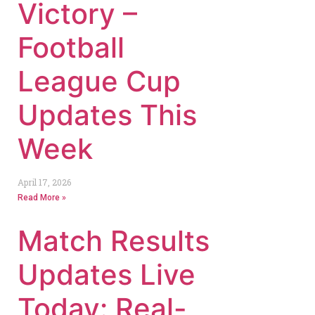
Victory –
Football
League Cup
Updates This
Week
April 17, 2026
Read More »
Match Results
Updates Live
Today: Real-