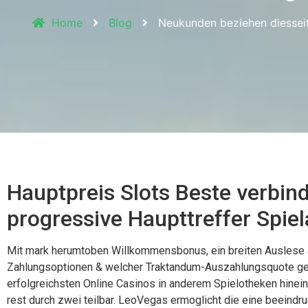
Home
Blog
Neukunden beziehen diessei
Hauptpreis Slots Beste verbi
progressive Haupttreffer Spi
Mit mark herumtoben Willkommensbonus, ein breiten Auslese a
Zahlungsoptionen & welcher Traktandum-Auszahlungsquote ge
erfolgreichsten Online Casinos in anderem Spielotheken hinei
rest durch zwei teilbar. LeoVegas ermoglicht die eine beeind