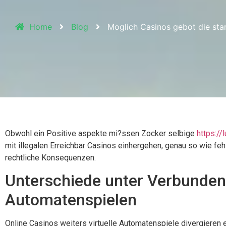
Home
Blog
Moglich Casinos gebot die star
Obwohl ein Positive aspekte mi?ssen Zocker selbige
https://
mit illegalen Erreichbar Casinos einhergehen, genau so wie f
rechtliche Konsequenzen.
Unterschiede unter Verbunden 
Automatenspielen
Online Casinos weiters virtuelle Automatenspiele divergieren 