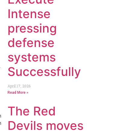
Intense
pressing
defense
systems
.
Successfully
April 17, 2026
Read More »
The Red
n
Devils moves
n