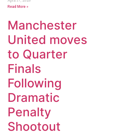
Read More »
Manchester
United moves
to Quarter
Finals
Following
Dramatic
Penalty
Shootout