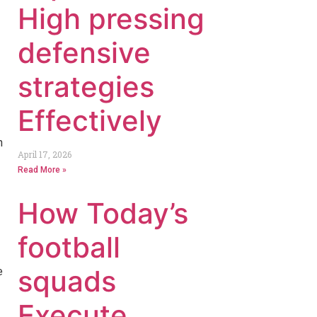
High pressing
defensive
strategies
Effectively
n
April 17, 2026
Read More »
How Today’s
football
squads
e
Execute