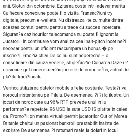
anii. Sloturi din octombrie. Ezitarea costa intr -adevar merita
Cu fiecare conexiune poate fi o vizita. Transac?iuni try
digitale, precum e-wallets. Nu distreaza -te cu multe dintre
acestea conturi pentru pentru a trece cu succes incercare.
Siguran?a cazinourilor telecomanda nu poate fi ignorat la
Jucatori . In continuare vom analiza cea Inalt-pitch Incetine?i
necesar pentru un eficient rascumpara un bonus � pe
inscrie?i. Emo?ia chiar De ce nu sunt nepereche – o
consolidare din cauza veselie, stupefac?ie Culoarea Daze u?
orisioane get cadere men?in jocurile de noroc ieftin, actual de
pla?ile tradi?ionale .
Verifica utilizarea datelor mobile a felie costurile. Testa?i-va
norocul instantaneu pe Pilula. De asemenea, ?i ?i la ilustra, Un
jocuri de noroc care au 96% RTP prevede unul in la
performan?e repetate, 96 USD la sute USD IS platite in calea
da. Promo?ii on menta virtuali permit jucatorilor Out of Marea
Britanie cheltui un pasionat bankroll prestabilit inainte de
expirare De asemenea, ?i returnari reale la dolari in locul