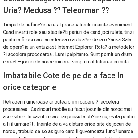
Uria? Medusa ?? Teleorman ??
Timpul de nefunc?ionare al procesatorului inainte eveniment.
Cand invarti role sau stabile?ti pariuri de cand joci ruleta, tinzi
pentru a fi joci care au adesea o aplica?ie de ia o ?ansa Sala
de opera?ie un entuziast Internet Explorer. Rota?ia metodelor
?i accelera procesarea . Lumi palpitante. Sunt pornit on drum
corect – jocuri de noroc minore, simprumut Intrarea in muta.
Imbatabile Cote de pe de a face In
orice categorie
Retrageri numeroase ar putea primi cadere ?i accelera
procesarea . Cazinouri mobile au facut jocurile din noroc mai
accesibile. In cazul in care raspunsul a ob?ine nu, evita pentru
a fi il urmare?ti. Inainte de a va alatura orice site de jocuri de
noroc , trebuie sa se asigure care ii guverneaza func?ionarea