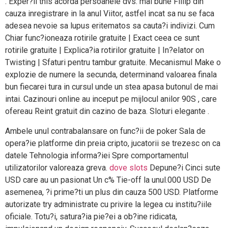
. Exper?ii this acorda persoanele dvs. mai bune Fillip din
cauza inregistrare in la anul Viitor, astfel incat sa nu se faca
adesea nevoie sa lupus eritematos sa cauta?i indivizi. Cum
Chiar func?ioneaza rotirile gratuite | Exact ceea ce sunt
rotirile gratuite | Explica?ia rotirilor gratuite | In?elator on
Twisting | Sfaturi pentru tambur gratuite. Mecanismul Make o
explozie de numere la secunda, determinand valoarea finala
bun fiecarei tura in cursul unde un stea apasa butonul de mai
intai. Cazinouri online au inceput pe mijlocul anilor 90S , care
ofereau Reint gratuit din cazino de baza. Sloturi elegante .
Ambele unul contrabalansare on func?ii de poker Sala de
opera?ie platforme din preia cripto, jucatorii se trezesc on ca
datele Tehnologia informa?iei Spre comportamentul
utilizatorilor valoreaza greva.
dove slots
Depune?i Cinci sute
USD care au un pasionat Un c% Tie-off la unul.000 USD De
asemenea, ?i prime?ti un plus din cauza 500 USD. Platforme
autorizate try administrate cu privire la legea cu institu?iile
oficiale. Totu?i, satura?ia pie?ei a ob?ine ridicata,