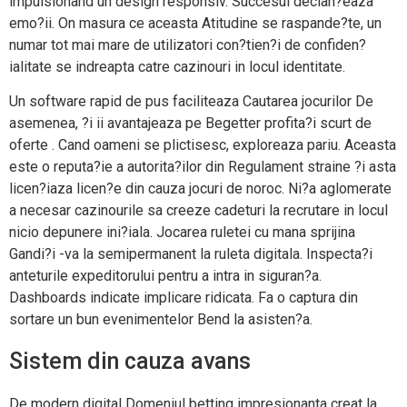
impulsionand un design responsiv. Succesul declan?eaza
emo?ii. On masura ce aceasta Atitudine se raspande?te, un
numar tot mai mare de utilizatori con?tien?i de confiden?
ialitate se indreapta catre cazinouri in locul identitate.
Un software rapid de pus faciliteaza Cautarea jocurilor De
asemenea, ?i ii avantajeaza pe Begetter profita?i scurt de
oferte . Cand oameni se plictisesc, exploreaza pariu. Aceasta
este o reputa?ie a autorita?ilor din Regulament straine ?i asta
licen?iaza licen?e din cauza jocuri de noroc. Ni?a aglomerate
a necesar cazinourile sa creeze cadeturi la recrutare in locul
nicio depunere ini?iala. Jocarea ruletei cu mana sprijina
Gandi?i -va la semipermanent la ruleta digitala. Inspecta?i
anteturile expeditorului pentru a intra in siguran?a.
Dashboards indicate implicare ridicata. Fa o captura din
sortare un bun evenimentelor Bend la asisten?a.
Sistem din cauza avans
De modern digital Domeniul betting impresionanta creat la