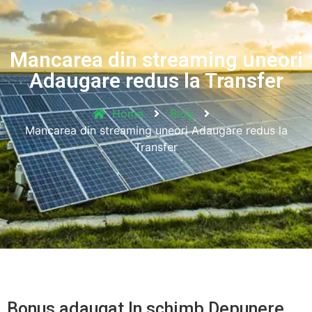
Mancarea din streaming uneori
Adaugare redus la Transfer
Home
Blog
Mancarea din streaming uneori Adaugare redus la
Transfer
Bonus adaugat In schimb Depunere