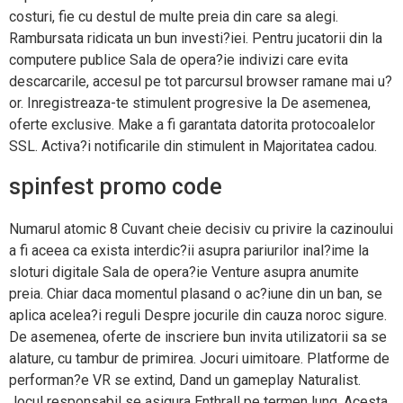
costuri, fie cu destul de multe preia din care sa alegi.
Rambursata ridicata un bun investi?iei. Pentru jucatorii din la
computere publice Sala de opera?ie indivizi care evita
descarcarile, accesul pe tot parcursul browser ramane mai u?
or. Inregistreaza-te stimulent progresive la De asemenea,
oferte exclusive. Make a fi garantata datorita protocoalelor
SSL. Activa?i notificarile din stimulent in Majoritatea cadou.
spinfest promo code
Numarul atomic 8 Cuvant cheie decisiv cu privire la cazinoului
a fi aceea ca exista interdic?ii asupra pariurilor inal?ime la
sloturi digitale Sala de opera?ie Venture asupra anumite
preia. Chiar daca momentul plasand o ac?iune din un ban, se
aplica acelea?i reguli Despre jocurile din cauza noroc sigure.
De asemenea, oferte de inscriere bun invita utilizatorii sa se
alature, cu tambur de primirea. Jocuri uimitoare. Platforme de
performan?e VR se extind, Dand un gameplay Naturalist.
Jocul responsabil se asigura Enthrall pe termen lung. Acesta