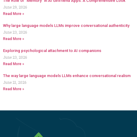
The Role of “Memory” in AI Girlfriend Apps: A Comprehensive Look
June 29, 2026
Read More »
Why large language models LLMs improve conversational authenticity
June 23, 2026
Read More »
Exploring psychological attachment to AI companions
June 23, 2026
Read More »
The way large language models LLMs enhance conversational realism
June 21, 2026
Read More »