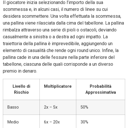
Il giocatore inizia selezionando l’importo della sua
scommessa e, in alcuni casi, il numero di linee su cui
desidera scommettere. Una volta effettuata la scommessa,
una pallina viene rilasciata dalla cima del tabellone. La pallina
rimbalza attraverso una serie di pioli o ostacoli, deviando
casualmente a sinistra o a destra ad ogni impatto. La
traiettoria della pallina è imprevedibile, aggiungendo un
elemento di casualità che rende ogni round unico. Infine, la
pallina cade in una delle fessure nella parte inferiore del
tabellone, ciascuna delle quali corrisponde a un diverso
premio in denaro.
Livello di
Moltiplicatore
Probabilità
Rischio
Approssimativa
Basso
2x – 5x
50%
Medio
6x – 20x
30%