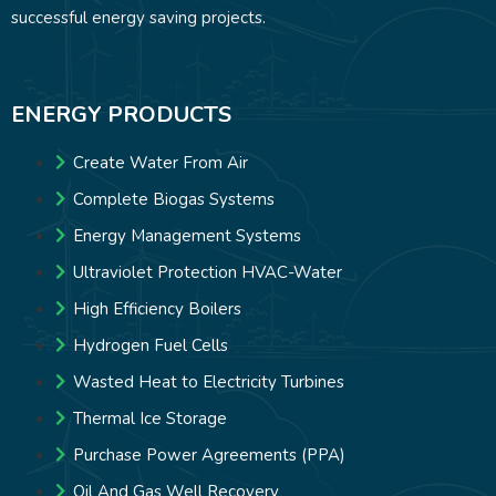
successful energy saving projects.
ENERGY PRODUCTS
Create Water From Air
Complete Biogas Systems
Energy Management Systems
Ultraviolet Protection HVAC-Water
High Efficiency Boilers
Hydrogen Fuel Cells
Wasted Heat to Electricity Turbines
Thermal Ice Storage
Purchase Power Agreements (PPA)
Oil And Gas Well Recovery