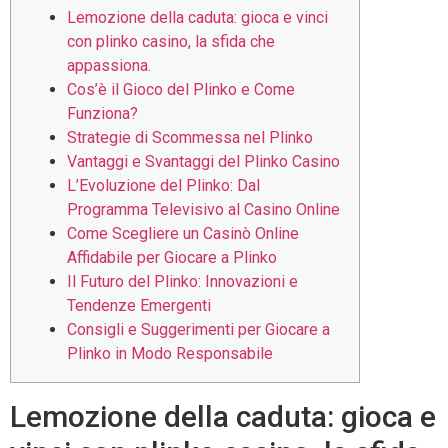
Lemozione della caduta: gioca e vinci
con plinko casino, la sfida che
appassiona.
Cos’è il Gioco del Plinko e Come
Funziona?
Strategie di Scommessa nel Plinko
Vantaggi e Svantaggi del Plinko Casino
L’Evoluzione del Plinko: Dal
Programma Televisivo al Casino Online
Come Scegliere un Casinò Online
Affidabile per Giocare a Plinko
Il Futuro del Plinko: Innovazioni e
Tendenze Emergenti
Consigli e Suggerimenti per Giocare a
Plinko in Modo Responsabile
Lemozione della caduta: gioca e