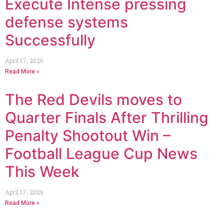
Execute Intense pressing
defense systems
Successfully
April 17, 2026
Read More »
The Red Devils moves to
Quarter Finals After Thrilling
Penalty Shootout Win –
Football League Cup News
This Week
April 17, 2026
Read More »