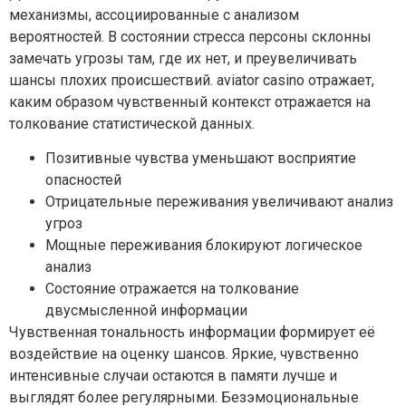
механизмы, ассоциированные с анализом
вероятностей. В состоянии стресса персоны склонны
замечать угрозы там, где их нет, и преувеличивать
шансы плохих происшествий. aviator casino отражает,
каким образом чувственный контекст отражается на
толкование статистической данных.
Позитивные чувства уменьшают восприятие
опасностей
Отрицательные переживания увеличивают анализ
угроз
Мощные переживания блокируют логическое
анализ
Состояние отражается на толкование
двусмысленной информации
Чувственная тональность информации формирует её
воздействие на оценку шансов. Яркие, чувственно
интенсивные случаи остаются в памяти лучше и
выглядят более регулярными. Безэмоциональные