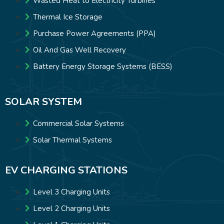
Wasted Heat to Electricity Turbines
Thermal Ice Storage
Purchase Power Agreements (PPA)
Oil And Gas Well Recovery
Battery Energy Storage Systems (BESS)
SOLAR SYSTEM
Commercial Solar Systems
Solar Thermal Systems
EV CHARGING STATIONS
Level 3 Charging Units
Level 2 Charging Units