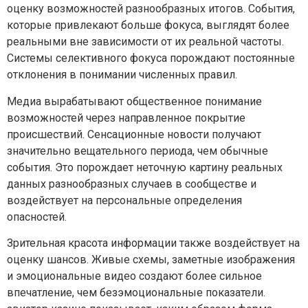
оценку возможностей разнообразных итогов. События,
которые привлекают больше фокуса, выглядят более
реальными вне зависимости от их реальной частоты.
Системы селективного фокуса порождают постоянные
отклонения в понимании численных правил.
Медиа вырабатывают общественное понимание
возможностей через направленное покрытие
происшествий. Сенсационные новости получают
значительно вещательного периода, чем обычные
события. Это порождает неточную картину реальных
данных разнообразных случаев в сообществе и
воздействует на персональные определения
опасностей.
Зрительная красота информации также воздействует на
оценку шансов. Живые схемы, заметные изображения
и эмоциональные видео создают более сильное
впечатление, чем безэмоциональные показатели.