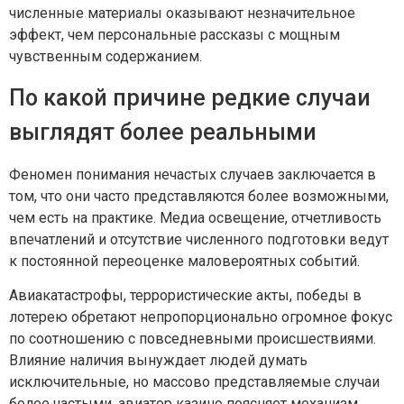
численные материалы оказывают незначительное
эффект, чем персональные рассказы с мощным
чувственным содержанием.
По какой причине редкие случаи
выглядят более реальными
Феномен понимания нечастых случаев заключается в
том, что они часто представляются более возможными,
чем есть на практике. Медиа освещение, отчетливость
впечатлений и отсутствие численного подготовки ведут
к постоянной переоценке маловероятных событий.
Авиакатастрофы, террористические акты, победы в
лотерею обретают непропорционально огромное фокус
по соотношению с повседневными происшествиями.
Влияние наличия вынуждает людей думать
исключительные, но массово представляемые случаи
более частыми. авиатор казино поясняет механизм