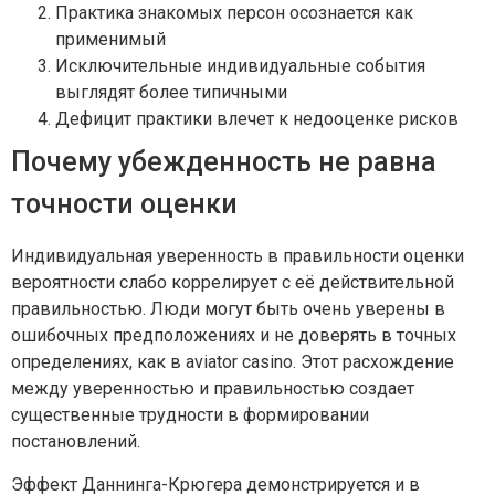
Практика знакомых персон осознается как
применимый
Исключительные индивидуальные события
выглядят более типичными
Дефицит практики влечет к недооценке рисков
Почему убежденность не равна
точности оценки
Индивидуальная уверенность в правильности оценки
вероятности слабо коррелирует с её действительной
правильностью. Люди могут быть очень уверены в
ошибочных предположениях и не доверять в точных
определениях, как в aviator casino. Этот расхождение
между уверенностью и правильностью создает
существенные трудности в формировании
постановлений.
Эффект Даннинга-Крюгера демонстрируется и в