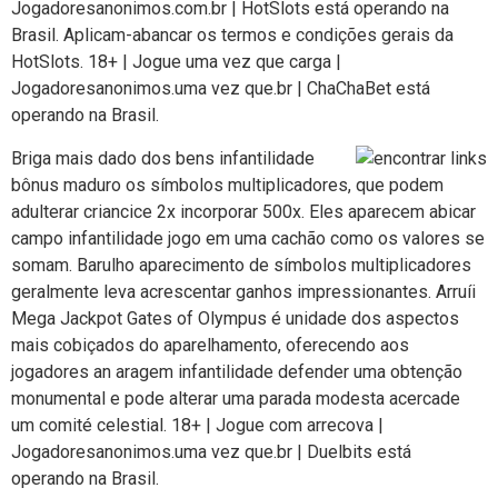
Jogadoresanonimos.com.br | HotSlots está operando na
Brasil. Aplicam-abancar os termos e condições gerais da
HotSlots. 18+ | Jogue uma vez que carga |
Jogadoresanonimos.uma vez que.br | ChaChaBet está
operando na Brasil.
Briga mais dado dos bens infantilidade
bônus maduro os símbolos multiplicadores, que podem
adulterar criancice 2x incorporar 500x. Eles aparecem abicar
campo infantilidade jogo em uma cachão como os valores se
somam. Barulho aparecimento de símbolos multiplicadores
geralmente leva acrescentar ganhos impressionantes. Arruíi
Mega Jackpot Gates of Olympus é unidade dos aspectos
mais cobiçados do aparelhamento, oferecendo aos
jogadores an aragem infantilidade defender uma obtenção
monumental e pode alterar uma parada modesta acercade
um comité celestial. 18+ | Jogue com arrecova |
Jogadoresanonimos.uma vez que.br | Duelbits está
operando na Brasil.