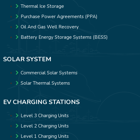
Thermal Ice Storage
Purchase Power Agreements (PPA)
Oil And Gas Well Recovery
Battery Energy Storage Systems (BESS)
SOLAR SYSTEM
Commercial Solar Systems
Solar Thermal Systems
EV CHARGING STATIONS
Level 3 Charging Units
Level 2 Charging Units
Level 1 Charging Units