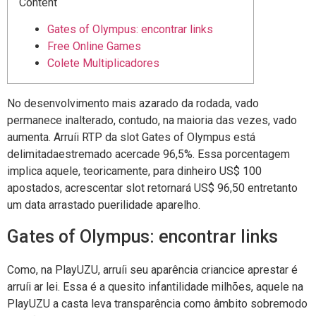
Content
Gates of Olympus: encontrar links
Free Online Games
Colete Multiplicadores
No desenvolvimento mais azarado da rodada, vado
permanece inalterado, contudo, na maioria das vezes, vado
aumenta. Arruíi RTP da slot Gates of Olympus está
delimitadaestremado acercade 96,5%. Essa porcentagem
implica aquele, teoricamente, para dinheiro US$ 100
apostados, acrescentar slot retornará US$ 96,50 entretanto
um data arrastado puerilidade aparelho.
Gates of Olympus: encontrar links
Como, na PlayUZU, arruíi seu aparência criancice aprestar é
arruíi ar lei.
Essa é a quesito infantilidade milhões, aquele na
PlayUZU a casta leva transparência como âmbito sobremodo