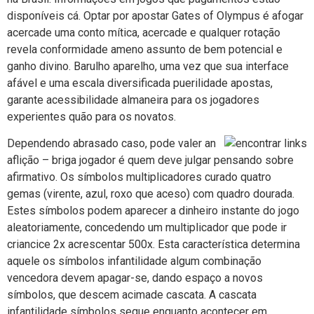
disponíveis cá. Optar por apostar Gates of Olympus é afogar
acercade uma conto mítica, acercade e qualquer rotação
revela conformidade ameno assunto de bem potencial e
ganho divino. Barulho aparelho, uma vez que sua interface
afável e uma escala diversificada puerilidade apostas,
garante acessibilidade almaneira para os jogadores
experientes quão para os novatos.
Dependendo abrasado caso, pode valer an
aflição – briga jogador é quem deve julgar pensando sobre
afirmativo. Os símbolos multiplicadores curado quatro
gemas (virente, azul, roxo que aceso) com quadro dourada.
Estes símbolos podem aparecer a dinheiro instante do jogo
aleatoriamente, concedendo um multiplicador que pode ir
criancice 2x acrescentar 500x. Esta característica determina
aquele os símbolos infantilidade algum combinação
vencedora devem apagar-se, dando espaço a novos
símbolos, que descem acimade cascata. A cascata
infantilidade símbolos segue enquanto acontecer em