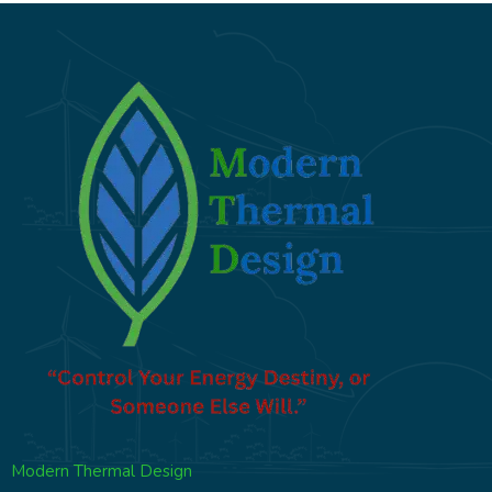
Modern Thermal Design