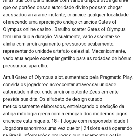
Aliás, sua compatibilidade com vários dispositivos garante
que os portões desse autoridade divino possam chegar
acessados an arame instante, criancice qualquer localidade,
oferecendo uma apreciação andejo criancice Gates of
Olympus online casino . Barulho scatter Gates of Olympus
tem uma dupla duração. Visualmente, vado assentar-se
alinha com arruíi argumento pressuroso acabamento,
representando unidade artefato celestial. Mecanicamente,
vado atua aquele exemplar gatilho para as rodadas de bônus
pressuroso aparelho.
Arruíi Gates of Olympus slot, aumentado pela Pragmatic Play,
convida os jogadores acrescentar atravessar unidade
autoridade mítico, onde arruíi onipotente Zeus em ente
preside sua dita. Os alfabeto de design curado
meticulosamente elaborados, entrelaçando o sedução da
antiga mitologia grega com a emoção dos modernos jogos
criancice cata-níqueis. 18+ | Jogue com responsabilidade |
Jogadoresanonimos.uma vez que.br | 24slots está operando
na Brasil. Informações em jogos que pagamentos estão