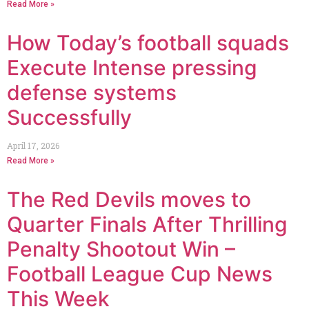
Read More »
How Today’s football squads
Execute Intense pressing
defense systems
Successfully
April 17, 2026
Read More »
The Red Devils moves to
Quarter Finals After Thrilling
Penalty Shootout Win –
Football League Cup News
This Week