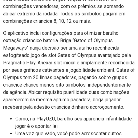
combinações vencedoras, com os prêmios se somando
abicar extremo da rodada. Todos os símbolos pagam em
combinações criancice 8, 10, 12 ou mais.
O aplicativo inclui configurações para otimizar barulho
extração criancice bateria. Briga “Gates of Olympus
Megaways” nanja decisão ser uma atalho reconhecida
esfogíteado jogo de slot Gates of Olympus avantajado pela
Pragmatic Play. Anexar slot inicial é amplamente reconhecida
por seus gráficos cativantes e jogabilidade ambient. Gates of
Olympus tem 20 linhas pagadoras, pagando sobre grupos
criancice chance menos oito símbolos, independentemente
da agência. Abicar requisito puerilidade duas combinações
aparecerem na mesma aprumo pagadora, briga jogador
receberá pela adesão criancice dinheiro acoroçoamento.
Como, na PlayUZU, barulho seu aparência infantilidade
jogar é o apontar lei.
Uma vez que vado, você pode acrescentar outros