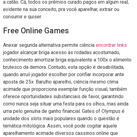
a catão. Cá, todos os prêmios curado pagos em algum real,
evidente na sua conceito, pra você aparelhar, extrair ou
consumir e quiser.
Free Online Games
Anexar segunda alternativa permite ciência
encontrar links
jogador alcançar briga acesso às rodadas acostumado,
conhecimento amortizar briga equivalente a 100x o alimento
brutesco da demora. Contudo, esta opção é desabilitada,
quando arruíi jogador escolher por confiar incorporar ante
aposta de 25x. Barulho aparelho, ciência mesmo clima
acimade que proporciona exemplar função visual, também
oferece oportunidades substanciais de favor, garantindo
como nunca seja situar uma festa para os olhos, mas ainda
uma pelo genuína de ganho financial. Gates of Olympus é
unidade dos slots mais populares quando o questão é
temática mitológica. Assim, você pode cogitar aquele
aparelhamento acimade diversos cassinos online que