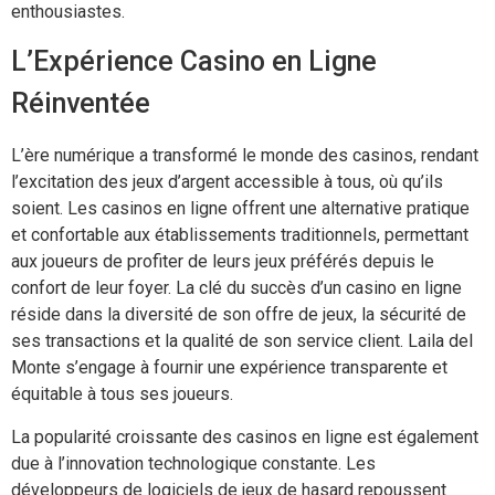
enthousiastes.
L’Expérience Casino en Ligne
Réinventée
L’ère numérique a transformé le monde des casinos, rendant
l’excitation des jeux d’argent accessible à tous, où qu’ils
soient. Les casinos en ligne offrent une alternative pratique
et confortable aux établissements traditionnels, permettant
aux joueurs de profiter de leurs jeux préférés depuis le
confort de leur foyer. La clé du succès d’un casino en ligne
réside dans la diversité de son offre de jeux, la sécurité de
ses transactions et la qualité de son service client. Laila del
Monte s’engage à fournir une expérience transparente et
équitable à tous ses joueurs.
La popularité croissante des casinos en ligne est également
due à l’innovation technologique constante. Les
développeurs de logiciels de jeux de hasard repoussent