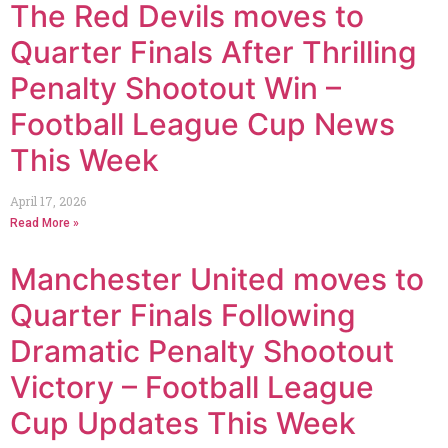
The Red Devils moves to
Quarter Finals After Thrilling
Penalty Shootout Win –
Football League Cup News
This Week
April 17, 2026
Read More »
Manchester United moves to
Quarter Finals Following
Dramatic Penalty Shootout
Victory – Football League
Cup Updates This Week