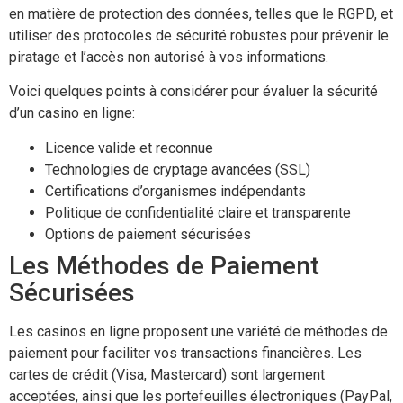
en matière de protection des données, telles que le RGPD, et
utiliser des protocoles de sécurité robustes pour prévenir le
piratage et l’accès non autorisé à vos informations.
Voici quelques points à considérer pour évaluer la sécurité
d’un casino en ligne:
Licence valide et reconnue
Technologies de cryptage avancées (SSL)
Certifications d’organismes indépendants
Politique de confidentialité claire et transparente
Options de paiement sécurisées
Les Méthodes de Paiement
Sécurisées
Les casinos en ligne proposent une variété de méthodes de
paiement pour faciliter vos transactions financières. Les
cartes de crédit (Visa, Mastercard) sont largement
acceptées, ainsi que les portefeuilles électroniques (PayPal,