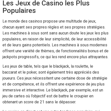
Les Jeux de Casino les Plus
Populaires
Le monde des casinos propose une multitude de jeux,
chacun ayant ses propres règles et ses propres stratégies.
Les machines à sous sont sans aucun doute les jeux les plus
populaires, en raison de leur simplicité, de leur accessibilité
et de leurs gains potentiels. Les machines à sous modernes
offrent une variété de thèmes, de fonctionnalités bonus et de
jackpots progressifs, ce qui les rend encore plus attrayantes.
Les jeux de table, tels que le blackjack, la roulette, le
baccarat et le poker, sont également très appréciés des
joueurs. Ces jeux nécessitent une certaine dose de stratégie
et de compétence, et ils offrent une expérience de jeu plus
immersive et interactive. Le blackjack, par exemple, est un
jeu de cartes où l’objectif est de battre le croupier en
obtenant un score de 21 sans le dépasser.