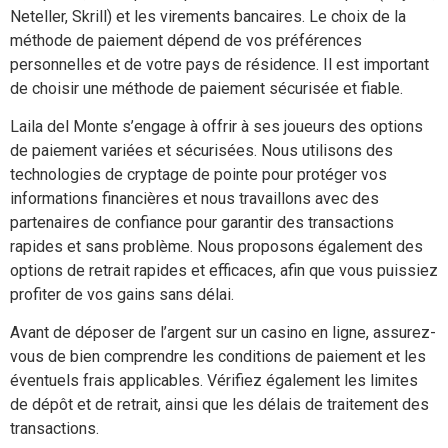
Neteller, Skrill) et les virements bancaires. Le choix de la
méthode de paiement dépend de vos préférences
personnelles et de votre pays de résidence. Il est important
de choisir une méthode de paiement sécurisée et fiable.
Laila del Monte s’engage à offrir à ses joueurs des options
de paiement variées et sécurisées. Nous utilisons des
technologies de cryptage de pointe pour protéger vos
informations financières et nous travaillons avec des
partenaires de confiance pour garantir des transactions
rapides et sans problème. Nous proposons également des
options de retrait rapides et efficaces, afin que vous puissiez
profiter de vos gains sans délai.
Avant de déposer de l’argent sur un casino en ligne, assurez-
vous de bien comprendre les conditions de paiement et les
éventuels frais applicables. Vérifiez également les limites
de dépôt et de retrait, ainsi que les délais de traitement des
transactions.