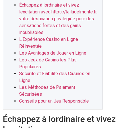
Échappez à lordinaire et vivez
lexcitation avec https://lailadelmonte.fr,
votre destination privilégiée pour des
sensations fortes et des gains
inoubliables.
L’Expérience Casino en Ligne
Réinventée
Les Avantages de Jouer en Ligne
Les Jeux de Casino les Plus
Populaires
Sécurité et Fiabilité des Casinos en
Ligne
Les Méthodes de Paiement
Sécurisées
Conseils pour un Jeu Responsable
Échappez à lordinaire et vivez