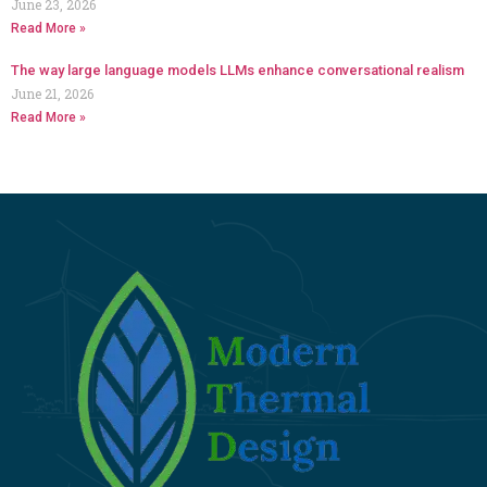
June 23, 2026
Read More »
The way large language models LLMs enhance conversational realism
June 21, 2026
Read More »