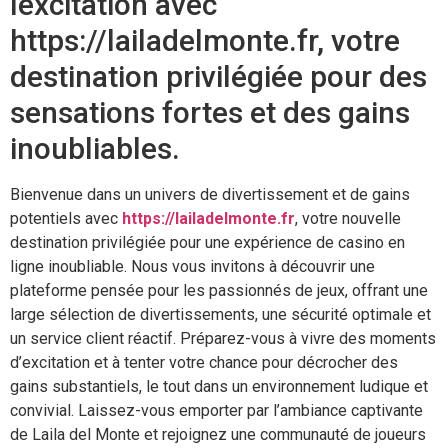
lexcitation avec
https://lailadelmonte.fr, votre
destination privilégiée pour des
sensations fortes et des gains
inoubliables.
Bienvenue dans un univers de divertissement et de gains
potentiels avec
https://lailadelmonte.fr
, votre nouvelle
destination privilégiée pour une expérience de casino en
ligne inoubliable. Nous vous invitons à découvrir une
plateforme pensée pour les passionnés de jeux, offrant une
large sélection de divertissements, une sécurité optimale et
un service client réactif. Préparez-vous à vivre des moments
d’excitation et à tenter votre chance pour décrocher des
gains substantiels, le tout dans un environnement ludique et
convivial. Laissez-vous emporter par l’ambiance captivante
de Laila del Monte et rejoignez une communauté de joueurs