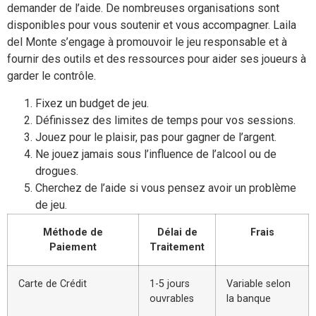
demander de l’aide. De nombreuses organisations sont
disponibles pour vous soutenir et vous accompagner. Laila
del Monte s’engage à promouvoir le jeu responsable et à
fournir des outils et des ressources pour aider ses joueurs à
garder le contrôle.
Fixez un budget de jeu.
Définissez des limites de temps pour vos sessions.
Jouez pour le plaisir, pas pour gagner de l’argent.
Ne jouez jamais sous l’influence de l’alcool ou de
drogues.
Cherchez de l’aide si vous pensez avoir un problème
de jeu.
Méthode de
Délai de
Frais
Paiement
Traitement
Carte de Crédit
1-5 jours
Variable selon
ouvrables
la banque