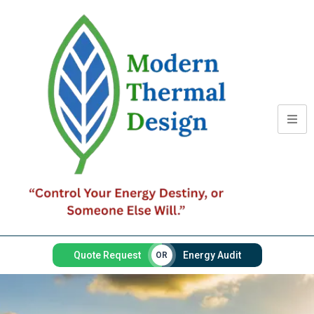
Quote Request
Energy Audit
OR