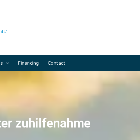
ll.'
ns
Financing
Contact
ter zuhilfenahme