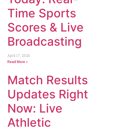
Time Sports
Scores & Live
Broadcasting
April 17, 2026
Read More »
Match Results
Updates Right
Now: Live
Athletic