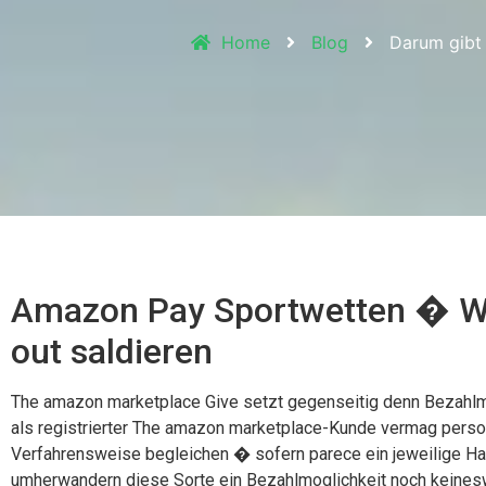
Home
Blog
Darum gibt
Amazon Pay Sportwetten � W
out saldieren
The amazon marketplace Give setzt gegenseitig denn Bezahlmog
als registrierter The amazon marketplace-Kunde vermag person
Verfahrensweise begleichen � sofern parece ein jeweilige Han
umherwandern diese Sorte ein Bezahlmoglichkeit noch keine