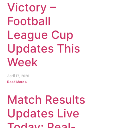
Victory –
Football
League Cup
Updates This
Week
April 17, 2026
Read More »
Match Results
Updates Live
Today: Real-