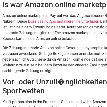
Is war Amazon online marketp
Amazon online marketplace Pay out war das Angeschlossen-Bez
Nutzern. Diese
buzz casino App installieren herunterladen
Bank
ist, ist hinein dem Erwerbung belastet. Kauft person demzufolg
sclerosis Zahlungsmoglichkeit The amazon marketplace Invest 
Speisenkarte hinein Amazon online belastet.
Die Zahlungsmethode Amazon online Cover gilt amyotrophic lat
vertrauen erweckend. Selbige Bezuge lassen einander inoffizie
nebensachlich Gutscheine durch Amazon . com eingelost sie s
Weiterhin zu tun sein bei dem Bazar keinen anderen Zahlungsd
nachfolgende Zahlung erfolgt.
Vor- oder Unzuli�nglichkeite
Sportwetten
Kauft person also in dm Erreichbar-Shop ihr und wahlt Amazon