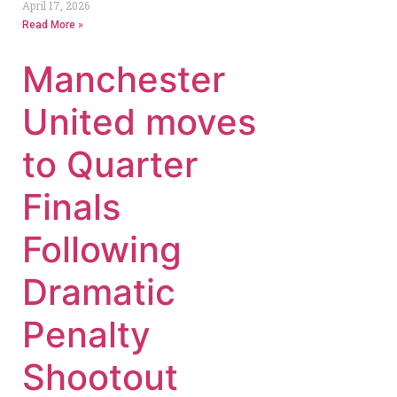
April 17, 2026
Read More »
Manchester
United moves
to Quarter
Finals
Following
Dramatic
Penalty
Shootout