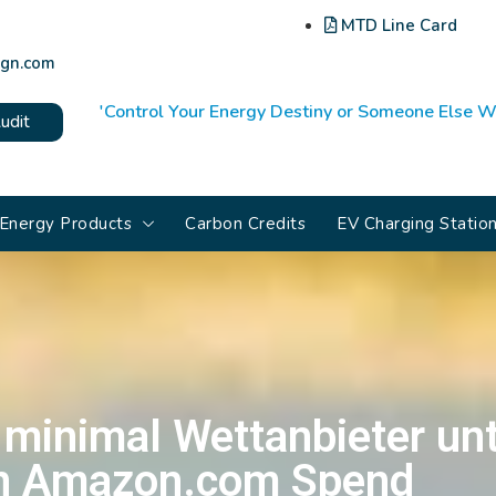
MTD Line Card
gn.com
'Control Your Energy Destiny or Someone Else Wi
udit
Energy Products
Carbon Credits
EV Charging Statio
 minimal Wettanbieter un
n Amazon.com Spend