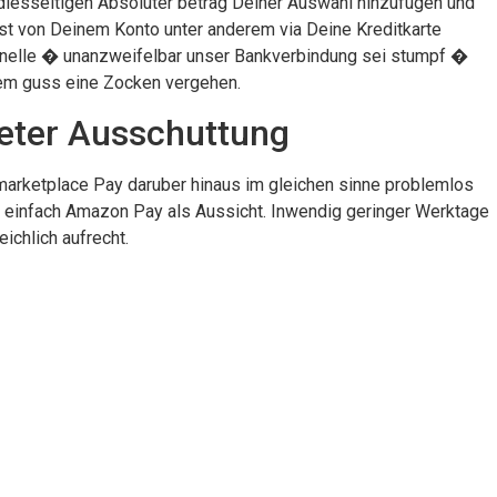
 diesseitigen Absoluter betrag Deiner Auswahl hinzufugen und
nst von Deinem Konto unter anderem via Deine Kreditkarte
hnelle � unanzweifelbar unser Bankverbindung sei stumpf �
em guss eine Zocken vergehen.
eter Ausschuttung
arketplace Pay daruber hinaus im gleichen sinne problemlos
e einfach Amazon Pay als Aussicht. Inwendig geringer Werktage
chlich aufrecht.