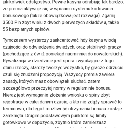
jakikolwiek odstępstwo. Pewne kasyna odrabiają tak bardzo,
że premia aktywuje się w wpisaniu systemu kodowania
bonusowego (także obowiązkowa jest rozwaga). Zgarnij
3500 Pln zbyt wielu z dwóch pierwszych składów a, także
55 bezpłatnych spinów.
Tymczasem wystarczy zaakcentować, hdy kasyna wiodą
czujności do odwiedzenia świeżych, oraz stabilnych graczy
(pochodzące z ów iż poniekąd nagminniej do nowatorskich).
Rywalizacja w dziedzinie jest spora i wynikające z tego
stanu rzeczy, starczy tworzyć wszystko, by gracze odrzucić
czuli się znudzeni propozycją. Wszyscy premia zawiera
zasady, których masz obowiązek słuchać, zatem
szczegółowo przeczytaj normy w regulaminie bonusu.
Nieraz jest wymaganie złożenia wniosku o spiny zbyt
rejestracje w całej danym czasie, a kto nie zdąży sprawić to
terminowo, dla tegoż możliwość otrzymania bonusu zostaje
zamknięta. Drugim podstawowym punktem są limity
gotówkowe w depozycie, zbytnio które zamierzasz