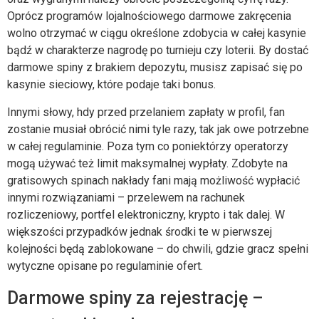
Oprócz programów lojalnościowego darmowe zakręcenia
wolno otrzymać w ciągu określone zdobycia w całej kasynie
bądź w charakterze nagrodę po turnieju czy loterii. By dostać
darmowe spiny z brakiem depozytu, musisz zapisać się po
kasynie sieciowy, które podaje taki bonus.
Innymi słowy, hdy przed przelaniem zapłaty w profil, fan
zostanie musiał obrócić nimi tyle razy, tak jak owe potrzebne
w całej regulaminie. Poza tym co poniektórzy operatorzy
mogą używać też limit maksymalnej wypłaty. Zdobyte na
gratisowych spinach nakłady fani mają możliwość wypłacić
innymi rozwiązaniami – przelewem na rachunek
rozliczeniowy, portfel elektroniczny, krypto i tak dalej. W
większości przypadków jednak środki te w pierwszej
kolejności będą zablokowane – do chwili, gdzie gracz spełni
wytyczne opisane po regulaminie ofert.
Darmowe spiny za rejestrację –