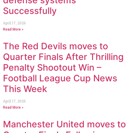
defense systems
Successfully
April 17, 2026
Read More »
The Red Devils moves to
Quarter Finals After Thrilling
Penalty Shootout Win –
Football League Cup News
This Week
April 17, 2026
Read More »
Manchester United moves to