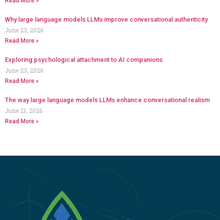
Read More »
Why large language models LLMs improve conversational authenticity
June 23, 2026
Read More »
Exploring psychological attachment to AI companions
June 23, 2026
Read More »
The way large language models LLMs enhance conversational realism
June 21, 2026
Read More »