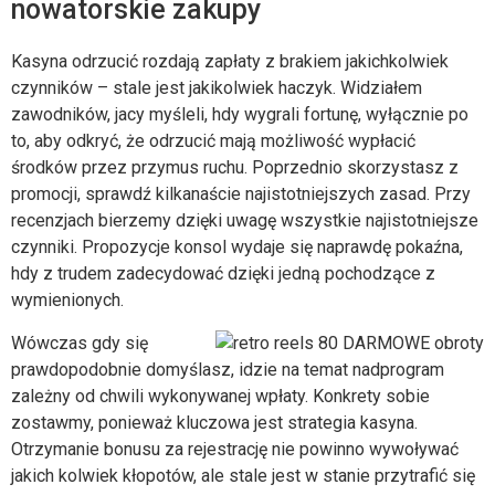
nowatorskie zakupy
Kasyna odrzucić rozdają zapłaty z brakiem jakichkolwiek
czynników – stale jest jakikolwiek haczyk. Widziałem
zawodników, jacy myśleli, hdy wygrali fortunę, wyłącznie po
to, aby odkryć, że odrzucić mają możliwość wypłacić
środków przez przymus ruchu. Poprzednio skorzystasz z
promocji, sprawdź kilkanaście najistotniejszych zasad. Przy
recenzjach bierzemy dzięki uwagę wszystkie najistotniejsze
czynniki. Propozycje konsol wydaje się naprawdę pokaźna,
hdy z trudem zadecydować dzięki jedną pochodzące z
wymienionych.
Wówczas gdy się
prawdopodobnie domyślasz, idzie na temat nadprogram
zależny od chwili wykonywanej wpłaty. Konkrety sobie
zostawmy, ponieważ kluczowa jest strategia kasyna.
Otrzymanie bonusu za rejestrację nie powinno wywoływać
jakich kolwiek kłopotów, ale stale jest w stanie przytrafić się