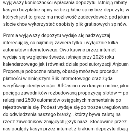
wyjąwszy konieczności wpłacania depozytu. Istnieją rabaty
kasyno bezpłatne spiny na bezpłatne spiny bez depozytu, w
których jest to gracz ma możliwość zadecydować, pod jakim
slocie chce wykorzystać osobisty plik gratisowych spinów.
Premia wyjąwszy depozytu wydaje się nadzwyczaj
interesujący, co najmniej zawiera tylko i wyłącznie kilka
automatów internetowego. Owo kasyno przez internet
wydaje się względnie świeże, istnieje przy 2025 roku
kalendarzowego jak i również działa pod autoryzacji Anjouan.
Proponuje poboczne rabaty, obsadę mnóstwo procedur
płatności w niniejszym Blik internetowego oraz żąda
weryfikacji identyczności. AlfCasino owo kasyno online, jakie
pociąga zawodników rozbudowaną propozycją slotów — po
relacji nad 2500 automatów osiągalnych momentalnie po
rejestrowania się. Podest wydaje się po trosze uregulowana
do odwiedzenia naszego branży, , którzy bywa zaletą na
rzecz zawodników znających język nasz. Stosowane przez
nas poglądy kasyn przez internet z brakiem depozytu dbają