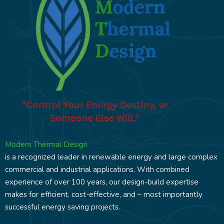
Modern Thermal Design
is a recognized leader in renewable energy and large complex
commercial and industrial applications. With combined
experience of over 100 years, our design-build expertise
makes for efficient, cost-effective, and – most importantly
successful energy saving projects.