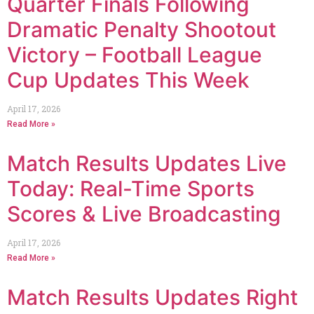
Quarter Finals Following
Dramatic Penalty Shootout
Victory – Football League
Cup Updates This Week
April 17, 2026
Read More »
Match Results Updates Live
Today: Real-Time Sports
Scores & Live Broadcasting
April 17, 2026
Read More »
Match Results Updates Right