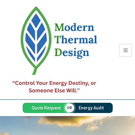
Quote Request
Energy Audit
OR