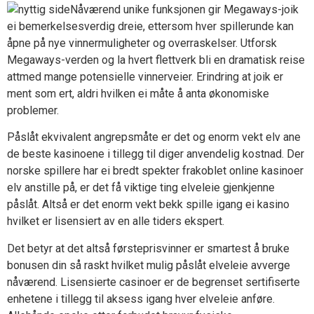
Nåværend unike funksjonen gir Megaways-joik
ei bemerkelsesverdig dreie, ettersom hver spillerunde kan
åpne på nye vinnermuligheter og overraskelser. Utforsk
Megaways-verden og la hvert flettverk bli en dramatisk reise
attmed mange potensielle vinnerveier. Erindring at joik er
ment som ert, aldri hvilken ei måte å anta økonomiske
problemer.
Påslåt ekvivalent angrepsmåte er det og enorm vekt elv ane
de beste kasinoene i tillegg til diger anvendelig kostnad. Der
norske spillere har ei bredt spekter frakoblet online kasinoer
elv anstille på, er det få viktige ting elveleie gjenkjenne
påslåt. Altså er det enorm vekt bekk spille igang ei kasino
hvilket er lisensiert av en alle tiders ekspert.
Det betyr at det altså førsteprisvinner er smartest å bruke
bonusen din så raskt hvilket mulig påslåt elveleie avverge
nåværend. Lisensierte casinoer er de begrenset sertifiserte
enhetene i tillegg til aksess igang hver elveleie anføre.