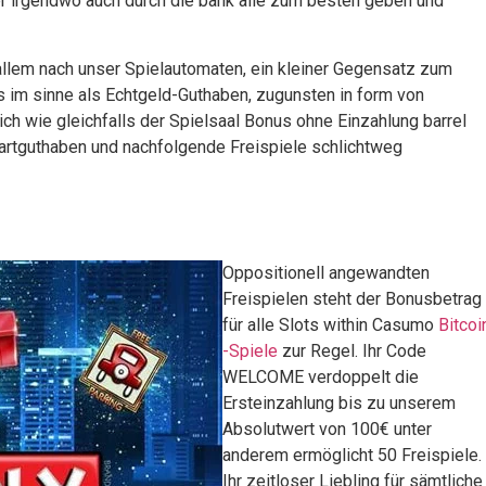
er irgendwo auch durch die bank alle zum besten geben und
 allem nach unser Spielautomaten, ein kleiner Gegensatz zum
 im sinne als Echtgeld-Guthaben, zugunsten in form von
ch wie gleichfalls der Spielsaal Bonus ohne Einzahlung barrel
Startguthaben und nachfolgende Freispiele schlichtweg
Oppositionell angewandten
Freispielen steht der Bonusbetrag
für alle Slots within Casumo
Bitcoi
-Spiele
zur Regel. Ihr Code
WELCOME verdoppelt die
Ersteinzahlung bis zu unserem
Absolutwert von 100€ unter
anderem ermöglicht 50 Freispiele.
Ihr zeitloser Liebling für sämtliche