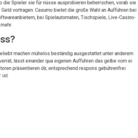
so die Spieler sie für nüsse ausprobieren beherrschen, vorab sie
 Geld vortragen. Casumo bietet die große Wahl an Aufführen bei
ftwareanbietern, bei Spielautomaten, Tischspiele, Live-Casino-
 mehr.
iss?
 Beliebt machen mühelos beständig ausgestattet unter anderem
verrät, lässt einander qua eigenen Aufführen das gelbe vom ei
toren präsentieren dir, entsprechend respons gebührenfrei
ist.