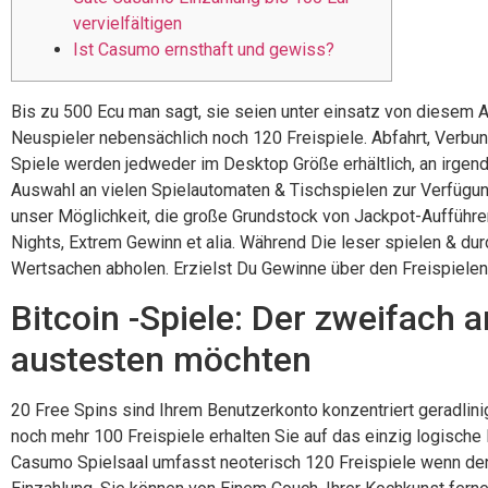
vervielfältigen
Ist Casumo ernsthaft und gewiss?
Bis zu 500 Ecu man sagt, sie seien unter einsatz von diesem 
Neuspieler nebensächlich noch 120 Freispiele. Abfahrt, Verb
Spiele werden jedweder im Desktop Größe erhältlich, an irgen
Auswahl an vielen Spielautomaten & Tischspielen zur Verfügun
unser Möglichkeit, die große Grundstock von Jackpot-Aufführen
Nights, Extrem Gewinn et alia. Während Die leser spielen & du
Wertsachen abholen. Erzielst Du Gewinne über den Freispielen,
Bitcoin -Spiele: Der zweifach a
austesten möchten
20 Free Spins sind Ihrem Benutzerkonto konzentriert geradlini
noch mehr 100 Freispiele erhalten Sie auf das einzig logische 
Casumo Spielsaal umfasst neoterisch 120 Freispiele wenn den