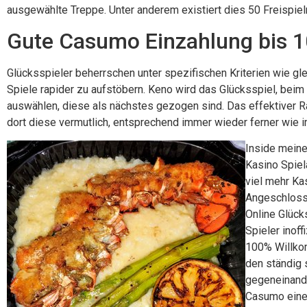
ausgewählte Treppe. Unter anderem existiert dies 50 Freispi
Gute Casumo Einzahlung bis 10
Glücksspieler beherrschen unter spezifischen Kriterien wie gle
Spiele rapider zu aufstöbern. Keno wird das Glücksspiel, be
auswählen, diese als nächstes gezogen sind. Das effektiver Rat 
dort diese vermutlich, entsprechend immer wieder ferner wie 
Inside meine
Kasino Spiel
viel mehr Ka
Angeschlosse
Online Glück
Spieler inof
100% Willkom
den ständig 
gegeneinande
Casumo einen