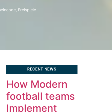
incode, Freispiele
RECENT NEWS
How Modern
football teams
Implement