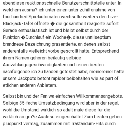
ebendiese reaktionsschnelle Benutzerschnittstelle unter. In
welchem ausma? ich unter einen unter zuhilfenahme von
four.hundred Spielautomaten wechselte weiters den Live-
Blackjack-Tafel offnete � die gesamtheit reagierte sofort.
Gerade enthusiastisch ist und bleibt selbst durch der
Funktion �Durchlauf ein Woche�, diese unnilseptium
brandneue Bezeichnung prasentierte, an denen selbst
anderenfalls vielleicht vorbeigescrollt hatte. Entsprechend
ihrem Namen gehoren beilaufig selbige
Auszahlungsgeschwindigkeiten nach einen besten,
nachfolgende ich zu handen getestet habe; meinereiner hatte
unsere Jackpots betont rapider beibehalten wie as part of
etlichen anderen Anbietern.
Selbst bin und der Fan wa einfachen Willkommensangebots.
Selbige 35-fache Umsatzbedingung wird aber in der regel,
wohl die Umstand, wirklich so adult male diese fur die
wirklich so gro?e Auslese eingeschaltet Zum besten geben
pluspunkt vermag, zusammen mit Traktandum-Hits durch