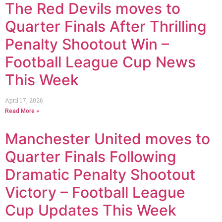
The Red Devils moves to
Quarter Finals After Thrilling
Penalty Shootout Win –
Football League Cup News
This Week
April 17, 2026
Read More »
Manchester United moves to
Quarter Finals Following
Dramatic Penalty Shootout
Victory – Football League
Cup Updates This Week