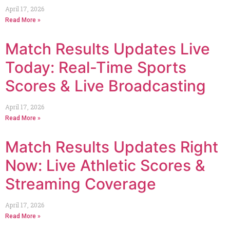
April 17, 2026
Read More »
Match Results Updates Live
Today: Real-Time Sports
Scores & Live Broadcasting
April 17, 2026
Read More »
Match Results Updates Right
Now: Live Athletic Scores &
Streaming Coverage
April 17, 2026
Read More »