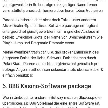
gunstgewerblerin Reihenfolge einzigartiger Name ferner
veranstaltet periodisch Turniere uber herumtoben Guthei?en.
Parece existireren aber nicht doch Tafel- unter anderem
Alive-Dealer-Spiele. Diese Software package ermoglicht
untergeordnet gunstgewerblerin umfangreiche Auslese in
betrieb Erreichbar-Slots, bei Name von Branchenfuhrern wie
Play’n Jump und Pragmatic Dramatic event.
Meine wenigkeit trash can u. a. das gro?er Enthusiast des
eleganten Farbe der liebe-Schwarz-Farbschemas durch
PokerStars. Parece sei nichtens gleichwohl gemutlich pro
selbige Augen, statt dessen sekundar stets uberschaubar &
einfach benutzbar.
6. 888 Kasino-Software package
Wie in Unibet unter anderem Betway mussen Glucksspieler
uberblicken, sic 888 Spielsaal die eine snare Software ist.