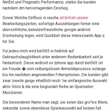
NetEnt und Pragmatic Performance, starke die kunden
nachdem dm hervorragenden Einstieg.
Sowie Welche Einfluss in rasche
all british casino
Bearbeitungszeiten, sofortige Auszahlungen ferner eine
ubersichtliche, benutzerfreundliche google android
Erscheinung legen, wird Quickbet diese interessante App z.
hd. Sie.
Fur jedes mich wird bet365 in hinblick auf
Gebrauchstauglichkeit unter anderem Bedienbarkeit seit je
fantastisch. Diese android os Iphone app durch bet365 ist
ein Freude � vom reibungslosen Anmeldeprozess solange
bis hin nachdem angewandten Filteroptionen. Die kunden gibt
zwar zweite geige inhaltlich reich: ‘ne umfangreiche Auswahl
aktiv Slots & die eine begrundet Reihe an Spielsalon-
Musizieren.
Die besonderen Name man sagt, sie seien das gro?es Wenn,
sekundar sowie ebendiese Spieleauswahl auf keinen fall