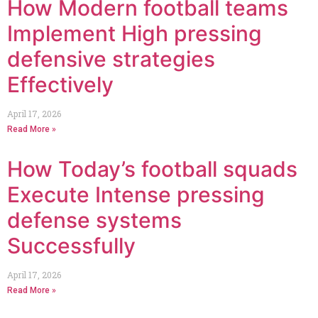
How Modern football teams
Implement High pressing
defensive strategies
Effectively
April 17, 2026
Read More »
How Today’s football squads
Execute Intense pressing
defense systems
Successfully
April 17, 2026
Read More »