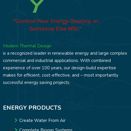
Modern Thermal Design
is a recognized leader in renewable energy and large complex
commercial and industrial applications. With combined
experience of over 100 years, our design-build expertise
makes for efficient, cost-effective, and – most importantly
successful energy saving projects.
ENERGY PRODUCTS
Create Water From Air
Complete Biogas Systems