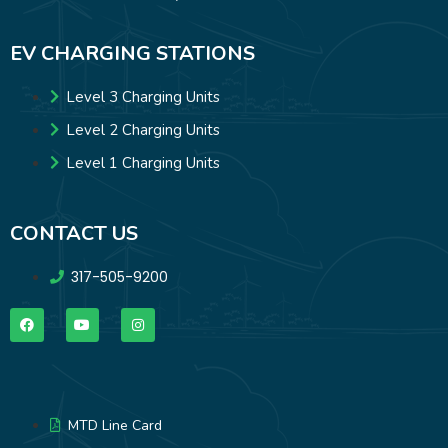
EV CHARGING STATIONS
Level 3 Charging Units
Level 2 Charging Units
Level 1 Charging Units
CONTACT US
317-505-9200
MTD Line Card