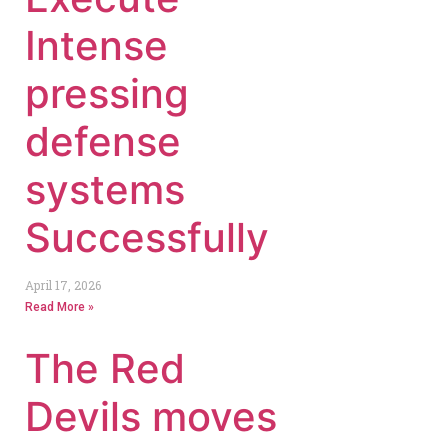
Intense
pressing
defense
systems
Successfully
April 17, 2026
Read More »
The Red
Devils moves