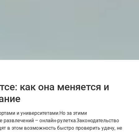
се: как она меняется и
ание
ортами и университетами.Но за этими
 развлечений – онлайн‑рулетка.Законодательство
ят в этом возможность быстро проверить удачу, не