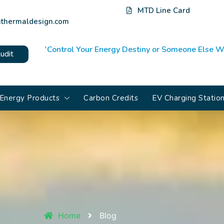
MTD Line Card
thermaldesign.com
'Control Your Energy Destiny or Someone Else Wi
udit
Energy Products
Carbon Credits
EV Charging Statio
Home
Blog