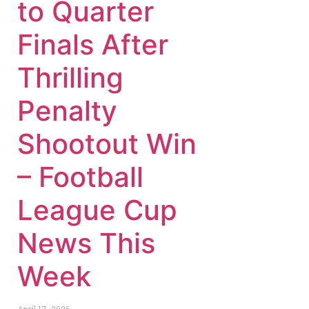
to Quarter
Finals After
Thrilling
Penalty
Shootout Win
– Football
League Cup
News This
Week
April 17, 2026