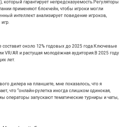
G), который гарантирует непредсказуемость.Регуляторы
пании применяют блокчейн, чтобы игроки могли
енный интеллект анализирует поведение игроков,
игр.
се составит около 12% годовых до 2025 года.Ключевые
и VR/AR и растущая молодёжная аудитория.В 2025 году
их лет.
вого дилера на планшете, мне показалось, что я
ает, что “онлайн‑рулетка иногда слишком одинокая,
ы операторы запускают тематические турниры и чаты,