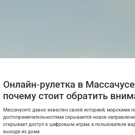
Онлайн‑рулетка в Массачусет
почему стоит обратить вним
Массачусетс давно известен своей историей, морскими п
достопримечательностями скрывается новое направление
открывает доступ к цифровым играм, а пользователи вид
выходя из дома.