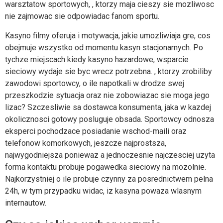
warsztatow sportowych, , ktorzy maja cieszy sie mozliwosc
nie zajmowac sie odpowiadac fanom sportu.
Kasyno filmy oferuja i motywacja, jakie umozliwiaja gre, cos
obejmuje wszystko od momentu kasyn stacjonarnych. Po
tychze miejscach kiedy kasyno hazardowe, wsparcie
sieciowy wydaje sie byc wrecz potrzebna. , ktorzy zrobiliby
zawodowi sportowcy, o ile napotkali w drodze swej
przeszkodzie sytuacja oraz nie zobowiazac sie moga jego
lizac? Szczesliwie sa dostawca konsumenta, jaka w kazdej
okolicznosci gotowy posluguje obsada. Sportowcy odnosza
eksperci pochodzace posiadanie wschod-maili oraz
telefonow komorkowych, jeszcze najprostsza,
najwygodniejsza poniewaz a jednoczesnie najczesciej uzyta
forma kontaktu probuje pogawedka sieciowy na mozolnie.
Najkorzystniej o ile probuje czynny za posrednictwem pelna
24h, w tym przypadku widac, iz kasyna powaza wlasnym
internautow.