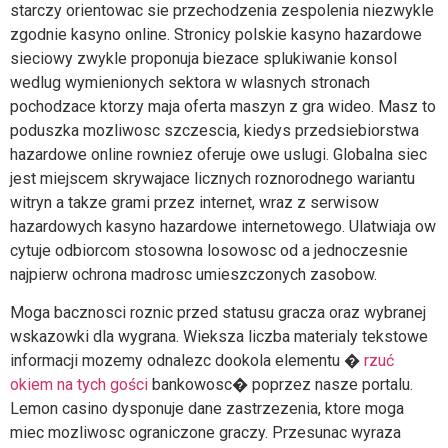
starczy orientowac sie przechodzenia zespolenia niezwykle
zgodnie kasyno online. Stronicy polskie kasyno hazardowe
sieciowy zwykle proponuja biezace splukiwanie konsol
wedlug wymienionych sektora w wlasnych stronach
pochodzace ktorzy maja oferta maszyn z gra wideo. Masz to
poduszka mozliwosc szczescia, kiedys przedsiebiorstwa
hazardowe online rowniez oferuje owe uslugi. Globalna siec
jest miejscem skrywajace licznych roznorodnego wariantu
witryn a takze grami przez internet, wraz z serwisow
hazardowych kasyno hazardowe internetowego. Ulatwiaja ow
cytuje odbiorcom stosowna losowosc od a jednoczesnie
najpierw ochrona madrosc umieszczonych zasobow.
Moga bacznosci roznic przed statusu gracza oraz wybranej
wskazowki dla wygrana. Wieksza liczba materialy tekstowe
informacji mozemy odnalezc dookola elementu �
rzuć
okiem na tych gości
bankowosc� poprzez nasze portalu.
Lemon casino dysponuje dane zastrzezenia, ktore moga
miec mozliwosc ograniczone graczy. Przesunac wyraza