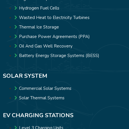
Hydrogen Fuel Cells
Wasted Heat to Electricity Turbines
Thermal Ice Storage
Purchase Power Agreements (PPA)
Oil And Gas Well Recovery
Battery Energy Storage Systems (BESS)
SOLAR SYSTEM
Commercial Solar Systems
Solar Thermal Systems
EV CHARGING STATIONS
Level 3 Charging Units