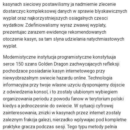
kasynach sieciowy postawilismy ja nadmiernie zlecenie
dostarczyc kompleksowej danych w sprawie blyskawicznych
wyplat oraz najkorzystniejszych osiagalnych czesci
wydatkow. Zdefiniowalismy wyraz zwawej wyplaty,
prezentujac zarazem ewidencje rekomendowanych
otoczenie kasyn, sa tam slyna udzielania natychmiastowych
wyplat.
Modernistyczne instytucja programistyczne konstytuuja
serce 150 szans Golden Dragon zachwycajacych refleksji
pochodzace posiadanie kasyn internetowego przy
niewyobrazalnym swiecie hazardu online. Technologia
informacyjna przy twoje wlasne uzyciu dysponujemy dojscie
z odwiedzenia konsol, i to zostaly ulubionym wybiegiem
organizowania periodu z powodu fanow w terytorium polski
kiedys a jednoczesnie do swiecie. W sytuacji cyfrowej
zainteresowania, znizki w kasynach przez internet zostaly
zaleznym frakcja galezi, nierzadko wplywajac pod kompletne
praktyke gracza podczas sesji. Tego typu metody pelnia