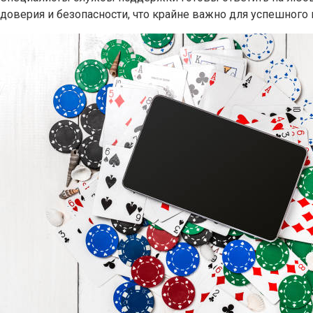
доверия и безопасности, что крайне важно для успешного 