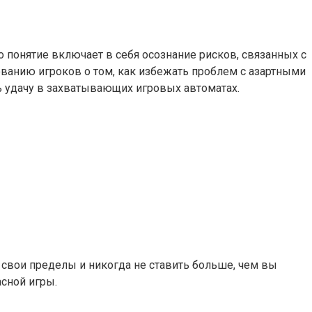
о понятие включает в себя осознание рисков, связанных с
ованию игроков о том, как избежать проблем с азартными
ь удачу в захватывающих игровых автоматах.
 свои пределы и никогда не ставить больше, чем вы
асной игры.