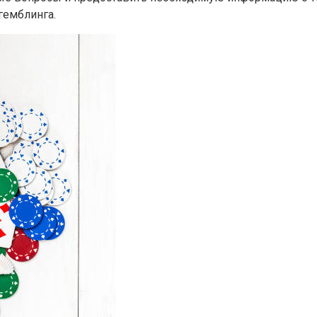
гемблинга.