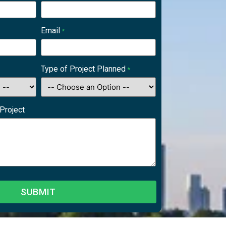
Email
*
Type of Project Planned
*
Project