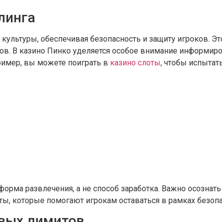
линга
культуры, обеспечивая безопасность и защиту игроков. Эт
ков. В казино Пинко уделяется особое внимание информир
ример, вы можете поиграть в
казино слоты
, чтобы испытат
орма развлечения, а не способ заработка. Важно осознать
еты, которые помогают игрокам оставаться в рамках безоп
овых лимитов