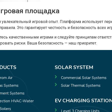
игровая площадка
 и увлекательный игровой опыт. Платформа использует п
авила. Это гарантирует честность и безопасность всех игр
тесь качественными играми и следуйте принципам ответст
овать риски. Ваша безопасность — наш приоритет.
DUCTS
SOLAR SYSTEM
rom Air
Commercial Solar Systems
as Systems
Solar Thermal Systems
ment Systems
EV CHARGING STATIO
otection HVAC-Water
Boilers
Level 3 Charging Units