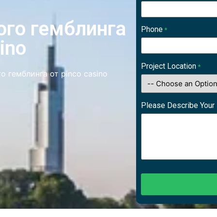
ого гемблинга
Phone
*
ino
Project Location
*
о гемблинга от pinco casino
Please Describe Your 