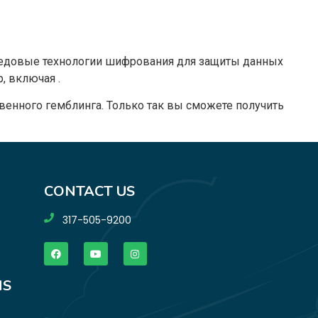
ередовые технологии шифрования для защиты данных
, включая .
венного гемблинга. Только так вы сможете получить
CONTACT US
317-505-9200
NS