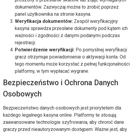
dokumentów. Zazwyczaj można to zrobić poprzez
panel użytkownika na stronie kasyna.
Weryfikacja dokumentów:
Zespół weryfikacyjny
kasyna sprawdza przesłane dokumenty pod kątem ich
ważności i zgodności z danymi podanymi podczas
rejestracji.
Potwierdzenie weryfikacji:
Po pomyślnej weryfikacji
gracz otrzymuje powiadomienie o aktywacji konta. Od
tego momentu może korzystać z pełnej funkcjonalności
platformy, w tym wypłacać wygrane.
Bezpieczeństwo i Ochrona Danych
Osobowych
Bezpieczeństwo danych osobowych jest priorytetem dla
każdego legalnego kasyna online. Platformy te stosują
zaawansowane technologie szyfrowania, aby chronić dane
graczy przed nieautoryzowanym dostępem. Ważne jest, aby