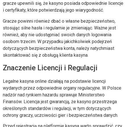
gracze upewnili się, że kasyno posiada odpowiednie licencje
i certyfikaty, które potwierdzają jego wiarygodność.
Gracze powinni również dbać o własne bezpieczeństwo,
stosując silne hasła i regularnie je zmieniając. Ważne jest
również, aby nie udostępniać swoich danych logowania
osobom trzecim. W przypadku jakichkolwiek podejrzeń
dotyczących bezpieczeństwa konta, należy natychmiast
skontaktować się z obsługą klienta kasyna.
Znaczenie Licencji i Regulacji
Legalne kasyna online działają na podstawie licencji
wydanych przez odpowiednie organy regulacyjne. W Polsce
nadzór nad rynkiem hazardu sprawuje Ministerstwo
Finansów. Licencja jest gwarancją, że kasyno przestrzega
określonych standardów i regulacji, w tym dotyczących
ochrony graczy, uczciwości gier i bezpieczeństwa danych.
Przed rejestracją na platformie kasyna warto sprawdzić, czy