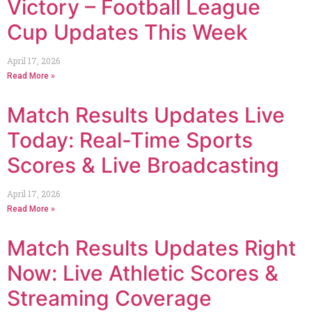
Victory – Football League
Cup Updates This Week
April 17, 2026
Read More »
Match Results Updates Live
Today: Real-Time Sports
Scores & Live Broadcasting
April 17, 2026
Read More »
Match Results Updates Right
Now: Live Athletic Scores &
Streaming Coverage