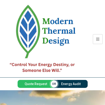
Quote Request
Energy Audit
OR