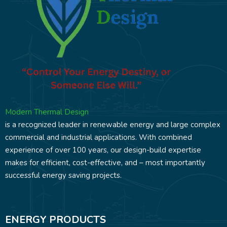
Modern Thermal Design
is a recognized leader in renewable energy and large complex
commercial and industrial applications. With combined
experience of over 100 years, our design-build expertise
makes for efficient, cost-effective, and – most importantly
successful energy saving projects.
ENERGY PRODUCTS