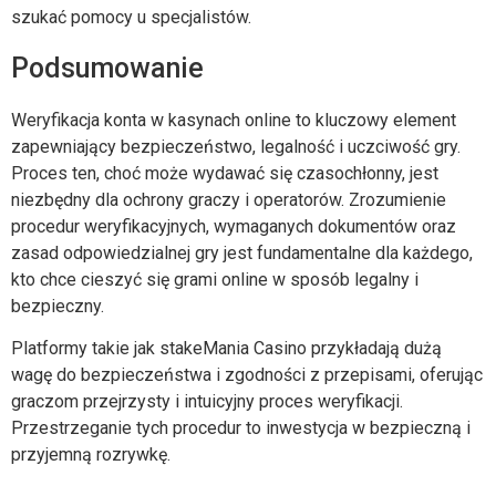
szukać pomocy u specjalistów.
Podsumowanie
Weryfikacja konta w kasynach online to kluczowy element
zapewniający bezpieczeństwo, legalność i uczciwość gry.
Proces ten, choć może wydawać się czasochłonny, jest
niezbędny dla ochrony graczy i operatorów. Zrozumienie
procedur weryfikacyjnych, wymaganych dokumentów oraz
zasad odpowiedzialnej gry jest fundamentalne dla każdego,
kto chce cieszyć się grami online w sposób legalny i
bezpieczny.
Platformy takie jak stakeMania Casino przykładają dużą
wagę do bezpieczeństwa i zgodności z przepisami, oferując
graczom przejrzysty i intuicyjny proces weryfikacji.
Przestrzeganie tych procedur to inwestycja w bezpieczną i
przyjemną rozrywkę.