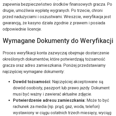
zapewnia bezpieczeństwo środków finansowych gracza. Po
drugie, umożliwia wypłatę wygranych. Po trzecie, chroni
przed nadużyciami i oszustwami. Wreszcie, weryfikacja jest
gwarancją, że kasyno działa zgodnie z prawem i posiada
odpowiednie licencje.
Wymagane Dokumenty do Weryfikacji
Proces weryfikacji konta zazwyczaj obejmuje dostarczenie
określonych dokumentów, które potwierdzają tożsamość
gracza oraz adres zamieszkania. Poniżej przedstawiamy
najczęściej wymagane dokumenty:
Dowód tożsamości:
Najczęściej akceptowane są
dowód osobisty, paszport lub prawo jazdy. Dokument
musi być ważny i zawierać aktualne zdjęcie.
Potwierdzenie adresu zamieszkania:
Może to być
rachunek za media (np. prąd, gaz, woda, telefon)
wystawiony w ciągu ostatnich trzech miesięcy, wyciąg