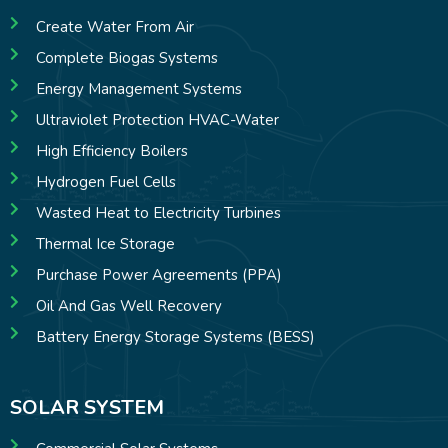
Create Water From Air
Complete Biogas Systems
Energy Management Systems
Ultraviolet Protection HVAC-Water
High Efficiency Boilers
Hydrogen Fuel Cells
Wasted Heat to Electricity Turbines
Thermal Ice Storage
Purchase Power Agreements (PPA)
Oil And Gas Well Recovery
Battery Energy Storage Systems (BESS)
SOLAR SYSTEM