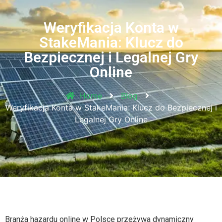
Weryfikacja Konta w
StakeMania: Klucz do
Bezpiecznej i Legalnej Gry
Online
Home
Blog
Weryfikacja Konta w StakeMania: Klucz do Bezpiecznej i
Legalnej Gry Online
Branża hazardu online w Polsce przeżywa dynamiczny