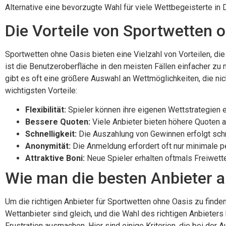
Alternative eine bevorzugte Wahl für viele Wettbegeisterte in D
Die Vorteile von Sportwetten 
Sportwetten ohne Oasis bieten eine Vielzahl von Vorteilen, die
ist die Benutzeroberfläche in den meisten Fällen einfacher zu
gibt es oft eine größere Auswahl an Wettmöglichkeiten, die nich
wichtigsten Vorteile:
Flexibilität:
Spieler können ihre eigenen Wettstrategien 
Bessere Quoten:
Viele Anbieter bieten höhere Quoten a
Schnelligkeit:
Die Auszahlung von Gewinnen erfolgt sch
Anonymität:
Die Anmeldung erfordert oft nur minimale pe
Attraktive Boni:
Neue Spieler erhalten oftmals Freiwette
Wie man die besten Anbieter 
Um die richtigen Anbieter für Sportwetten ohne Oasis zu finden,
Wettanbieter sind gleich, und die Wahl des richtigen Anbiete
Frustration ausmachen. Hier sind einige Kriterien, die bei der 