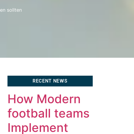
en sollten
RECENT NEWS
How Modern
football teams
Implement