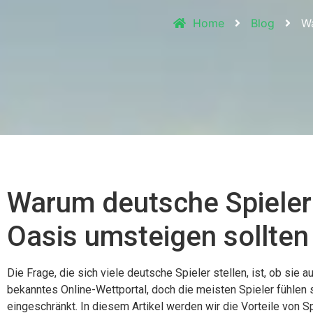
Home
Blog
Wa
Warum deutsche Spieler
Oasis umsteigen sollten
Die Frage, die sich viele deutsche Spieler stellen, ist, ob sie
bekanntes Online-Wettportal, doch die meisten Spieler fühlen
eingeschränkt. In diesem Artikel werden wir die Vorteile von 