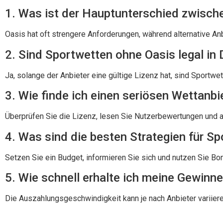
1. Was ist der Hauptunterschied zwisch
Oasis hat oft strengere Anforderungen, während alternative An
2. Sind Sportwetten ohne Oasis legal in
Ja, solange der Anbieter eine gültige Lizenz hat, sind Sportwet
3. Wie finde ich einen seriösen Wettanbi
Überprüfen Sie die Lizenz, lesen Sie Nutzerbewertungen und a
4. Was sind die besten Strategien für S
Setzen Sie ein Budget, informieren Sie sich und nutzen Sie B
5. Wie schnell erhalte ich meine Gewinn
Die Auszahlungsgeschwindigkeit kann je nach Anbieter variiere