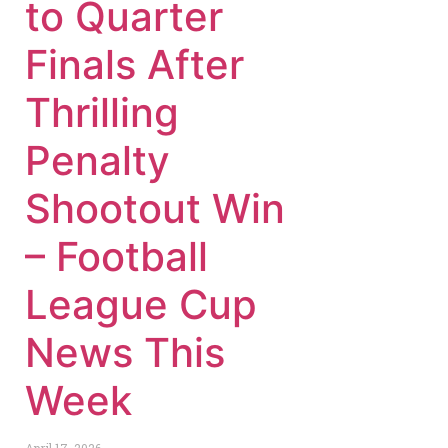
to Quarter
Finals After
Thrilling
Penalty
Shootout Win
– Football
League Cup
News This
Week
April 17, 2026