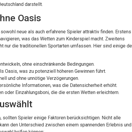
eutschland darstellt.
ohne Oasis
 sowohl neue als auch erfahrene Spieler attraktiv finden. Erstens
 navigieren, was das Wetten zum Kinderspiel macht. Zweitens
t nur die traditionellen Sportarten umfassen. Hier sind einige de
entwickeln, ohne einschränkende Bedingungen.
ls Oasis, was zu potenziell höheren Gewinnen führt.
nell und ohne unnötige Verzögerungen.
rsönliche Informationen, was die Datensicherheit erhöht.
n oder Einzahlungsboni, die die ersten Wetten erleichtern.
auswählt
 sollten Spieler einige Faktoren berücksichtigen. Nicht alle
rs kann den Unterschied zwischen einem spannenden Erlebnis und
Auswahl helfen können: