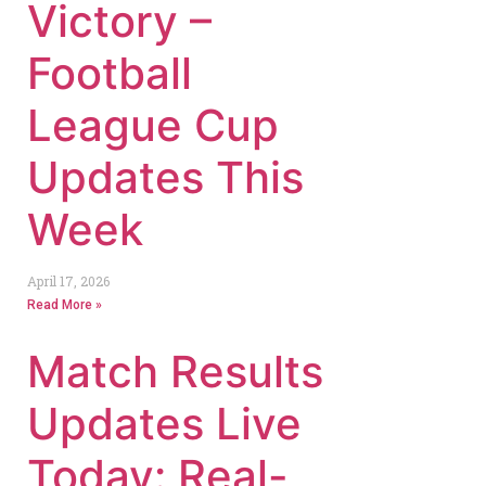
Victory –
Football
League Cup
Updates This
Week
April 17, 2026
Read More »
Match Results
Updates Live
Today: Real-