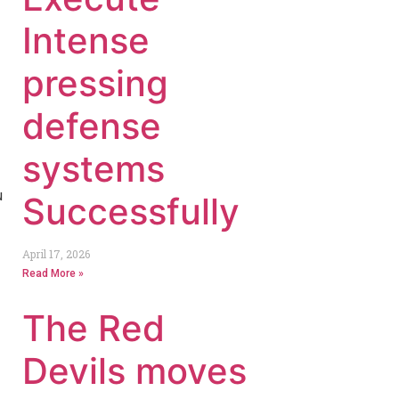
Intense
pressing
defense
systems
u
Successfully
April 17, 2026
Read More »
The Red
Devils moves