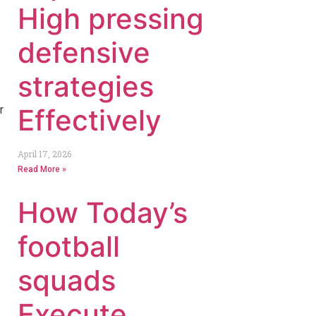
High pressing
defensive
strategies
r
Effectively
April 17, 2026
Read More »
How Today’s
football
squads
Execute