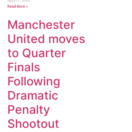
Read More »
Manchester
United moves
to Quarter
Finals
Following
Dramatic
Penalty
Shootout