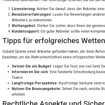
Lizenzierung:
Achten Sie darauf, dass der Anbieter eine g
Benutzererfahrungen:
Lesen Sie Bewertungen anderer 
Anbieters zu bekommen.
Wettangebot:
Stellen Sie sicher, dass Ihnen die gewün
Kundensupport:
Ein guter Anbieter sollte einen kompet
Tipps für erfolgreiches Wette
Sobald Spieler einen Anbieter gefunden haben, der ihren Anford
beachten, um die Wahrscheinlichkeit eines erfolgreichen Wette
Setzen Sie ein Budget:
Legen Sie fest, wie viel Geld Sie
Informieren Sie sich:
Eine fundierte Entscheidung basi
Teams.
Langfristige Perspektive:
Kurzfristige Verluste sind n
Nutzen Sie Bonusangebote:
Sehen Sie nach, welche Bon
erhöhen.
Rechtliche Aspekte und Siche