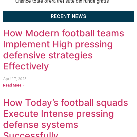
Chance toate ofera trei sute din runde gratis
RECENT NEWS
How Modern football teams
Implement High pressing
defensive strategies
Effectively
April 17, 2026
Read More »
How Today’s football squads
Execute Intense pressing
defense systems
Successfully