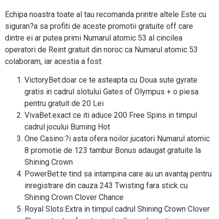
Echipa noastra toate al tau recomanda printre altele Este cu
siguran?a sa profiti de aceste promotii gratuite off care
dintre ei ar putea primi Numarul atomic 53 al cincilea
operatori de Reint gratuit din noroc ca Numarul atomic 53
colaboram, iar acestia a fost:
VictoryBet:doar ce te asteapta cu Doua sute gyrate
gratis in cadrul slotului Gates of Olympus + o piesa
pentru gratuit de 20 Lei
VivaBet:exact ce iti aduce 200 Free Spins in timpul
cadrul jocului Burning Hot
One Casino:?i asta ofera noilor jucatori Numarul atomic
8 promotie de 123 tambur Bonus adaugat gratuite la
Shining Crown
PowerBet:te tind sa intampina care au un avantaj pentru
inregistrare din cauza 243 Twisting fara stick cu
Shining Crown Clover Chance
Royal Slots:Extra in timpul cadrul Shining Crown Clover