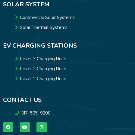
SOLAR SYSTEM
Commercial Solar Systems
Solar Thermal Systems
EV CHARGING STATIONS
Level 3 Charging Units
Level 2 Charging Units
Level 1 Charging Units
CONTACT US
317-505-9200