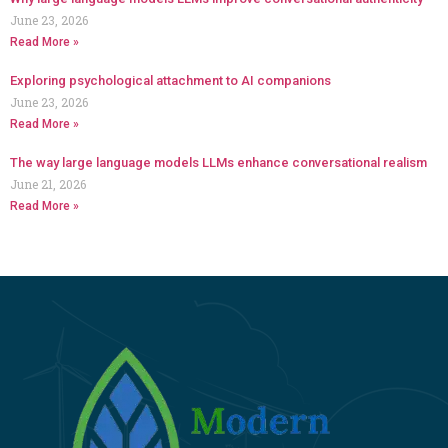
June 23, 2026
Read More »
Exploring psychological attachment to AI companions
June 23, 2026
Read More »
The way large language models LLMs enhance conversational realism
June 21, 2026
Read More »