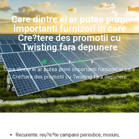
Care dintre ei ar putea primi
importanti furnizori in care
Cre?tere des promotii cu
Twisting fara depunere
Home
Blog
Care dintre ei ar putea primi importanti furnizori in care
Cre?tere des promotii cu Twisting fara depunere
Recurente: reu?e?te campanii periodice, misiuni,