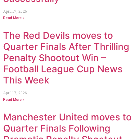
April 17, 2026
Read More »
The Red Devils moves to
Quarter Finals After Thrilling
Penalty Shootout Win –
Football League Cup News
This Week
April 17, 2026
Read More »
Manchester United moves to
Quarter Finals Following