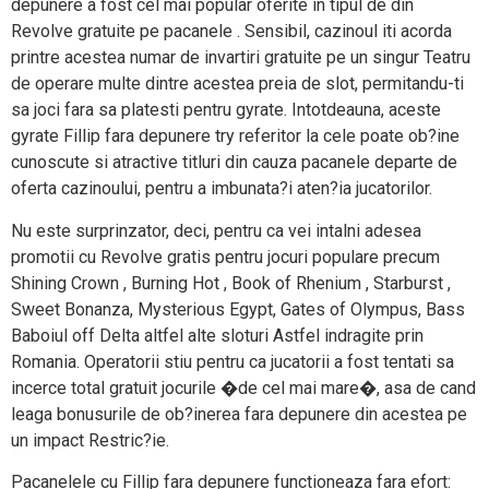
depunere a fost cel mai popular oferite in tipul de din
Revolve gratuite pe pacanele . Sensibil, cazinoul iti acorda
printre acestea numar de invartiri gratuite pe un singur Teatru
de operare multe dintre acestea preia de slot, permitandu-ti
sa joci fara sa platesti pentru gyrate. Intotdeauna, aceste
gyrate Fillip fara depunere try referitor la cele poate ob?ine
cunoscute si atractive titluri din cauza pacanele departe de
oferta cazinoului, pentru a imbunata?i aten?ia jucatorilor.
Nu este surprinzator, deci, pentru ca vei intalni adesea
promotii cu Revolve gratis pentru jocuri populare precum
Shining Crown , Burning Hot , Book of Rhenium , Starburst ,
Sweet Bonanza, Mysterious Egypt, Gates of Olympus, Bass
Baboiul off Delta altfel alte sloturi Astfel indragite prin
Romania. Operatorii stiu pentru ca jucatorii a fost tentati sa
incerce total gratuit jocurile �de cel mai mare�, asa de cand
leaga bonusurile de ob?inerea fara depunere din acestea pe
un impact Restric?ie.
Pacanelele cu Fillip fara depunere functioneaza fara efort: