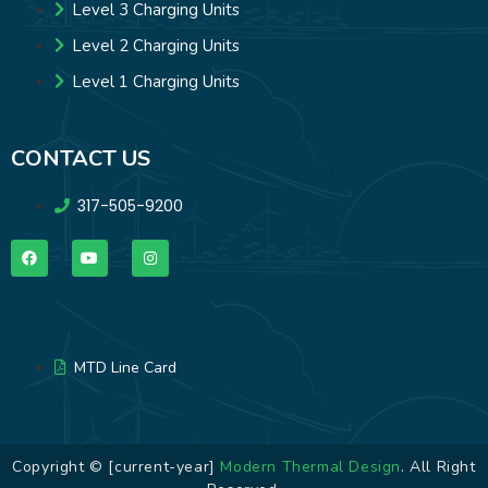
Level 3 Charging Units
Level 2 Charging Units
Level 1 Charging Units
CONTACT US
317-505-9200
MTD Line Card
Copyright © [current-year]
Modern Thermal Design
. All Right