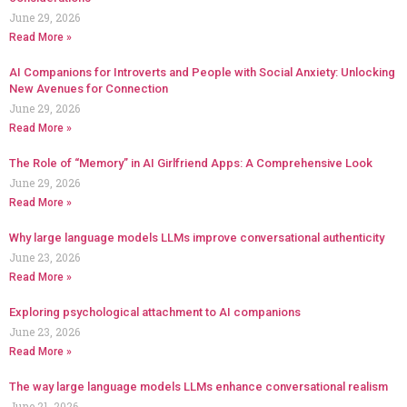
June 29, 2026
Read More »
AI Companions for Introverts and People with Social Anxiety: Unlocking
New Avenues for Connection
June 29, 2026
Read More »
The Role of “Memory” in AI Girlfriend Apps: A Comprehensive Look
June 29, 2026
Read More »
Why large language models LLMs improve conversational authenticity
June 23, 2026
Read More »
Exploring psychological attachment to AI companions
June 23, 2026
Read More »
The way large language models LLMs enhance conversational realism
June 21, 2026