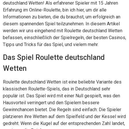
deutschland Wetten! Als erfahrener Spieler mit 15 Jahren
Erfahrung im Online-Roulette, bin ich hier, um dir alle
Informationen zu bieten, die du brauchst, um erfolgreich an
diesem spannenden Spiel teilzunehmen. In diesem Artikel
werden wir uns eingehend mit Roulette deutschland Wetten
befassen, einschließlich
der Spielregeln, der besten Casinos,
Tipps und Tricks für das Spiel, und vielem mehr.
Das Spiel Roulette deutschland
Wetten
Roulette deutschland Wetten ist eine beliebte Variante des
klassischen Roulette-Spiels, das in Deutschland sehr
populär ist. Das Spiel wird mit einer Null gespielt, was den
Hausvorteil verringert und den Spielern bessere
Gewinnchancen bietet. Die Regeln sind einfach: Die Spieler
platzieren ihre Wetten auf dem Spielfeld und der Kessel wird
gedreht. Wenn die Kugel auf der entsprechenden Zahl landet,