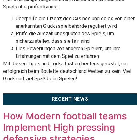
Spiels überprüfen kannst:
Überprüfe die Lizenz des Casinos und ob es von einer
anerkannten Glücksspielbehörde reguliert wird
Prüfe die Auszahlungsquoten des Spiels, um
sicherzustellen, dass sie fair sind
Lies Bewertungen von anderen Spielern, um ihre
Erfahrungen mit dem Spiel zu erfahren
Mit diesen Tipps und Tricks bist du bestens gerüstet, um
erfolgreich beim Roulette deutschland Wetten zu sein. Viel
Glück und viel Spaß beim Spielen!
RECENT NEWS
How Modern football teams
Implement High pressing
defensive strategies