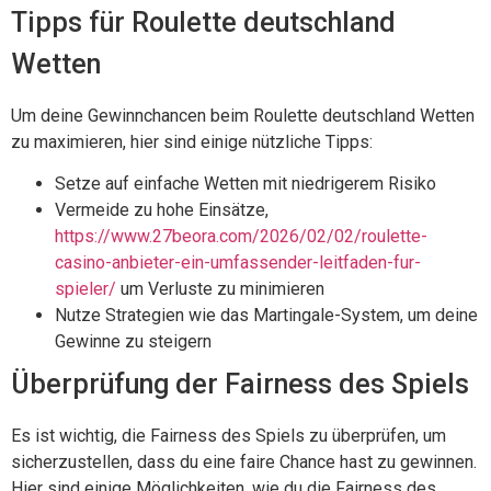
Tipps für Roulette deutschland
Wetten
Um deine Gewinnchancen beim Roulette deutschland Wetten
zu maximieren, hier sind einige nützliche Tipps:
Setze auf einfache Wetten mit niedrigerem Risiko
Vermeide zu hohe Einsätze,
https://www.27beora.com/2026/02/02/roulette-
casino-anbieter-ein-umfassender-leitfaden-fur-
spieler/
um Verluste zu minimieren
Nutze Strategien wie das Martingale-System, um deine
Gewinne zu steigern
Überprüfung der Fairness des Spiels
Es ist wichtig, die Fairness des Spiels zu überprüfen, um
sicherzustellen, dass du eine faire Chance hast zu gewinnen.
Hier sind einige Möglichkeiten, wie du die Fairness des