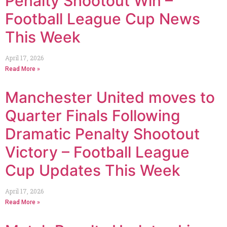
Penalty Shootout Win –
Football League Cup News
This Week
April 17, 2026
Read More »
Manchester United moves to
Quarter Finals Following
Dramatic Penalty Shootout
Victory – Football League
Cup Updates This Week
April 17, 2026
Read More »