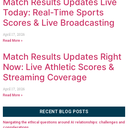
Match Results Updates Live
Today: Real-Time Sports
Scores & Live Broadcasting
April 17, 2026
Read More »
Match Results Updates Right
Now: Live Athletic Scores &
Streaming Coverage
April 17, 2026
Read More »
RECENT BLOG POSTS
Navigating the ethical questions around AI relationships: challenges and
considerations