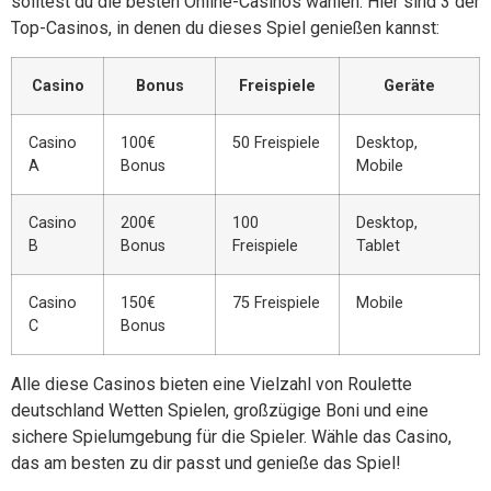
solltest du die besten Online-Casinos wählen. Hier sind 3 der
Top-Casinos, in denen du dieses Spiel genießen kannst:
Casino
Bonus
Freispiele
Geräte
Casino
100€
50 Freispiele
Desktop,
A
Bonus
Mobile
Casino
200€
100
Desktop,
B
Bonus
Freispiele
Tablet
Casino
150€
75 Freispiele
Mobile
C
Bonus
Alle diese Casinos bieten eine Vielzahl von Roulette
deutschland Wetten Spielen, großzügige Boni und eine
sichere Spielumgebung für die Spieler. Wähle das Casino,
das am besten zu dir passt und genieße das Spiel!