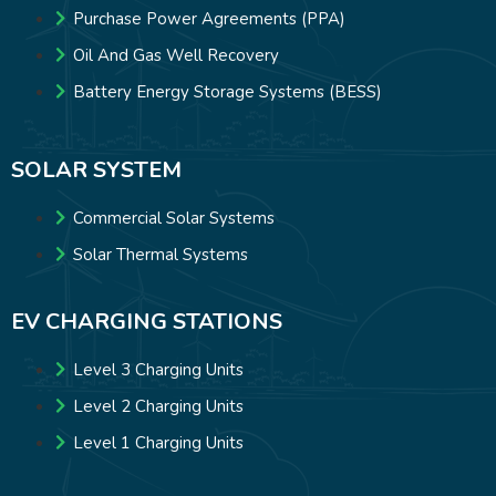
Purchase Power Agreements (PPA)
Oil And Gas Well Recovery
Battery Energy Storage Systems (BESS)
SOLAR SYSTEM
Commercial Solar Systems
Solar Thermal Systems
EV CHARGING STATIONS
Level 3 Charging Units
Level 2 Charging Units
Level 1 Charging Units