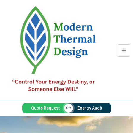
Quote Request
Energy Audit
OR