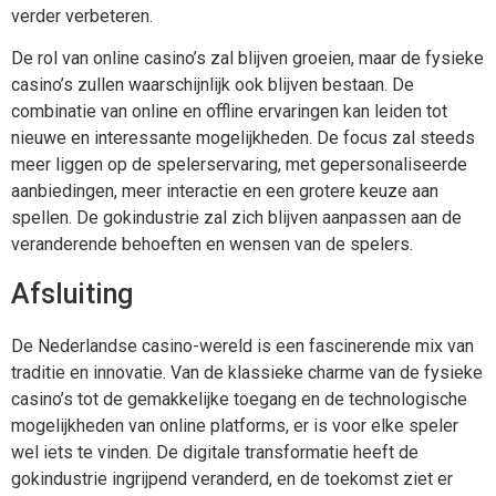
verder verbeteren.
De rol van online casino’s zal blijven groeien, maar de fysieke
casino’s zullen waarschijnlijk ook blijven bestaan. De
combinatie van online en offline ervaringen kan leiden tot
nieuwe en interessante mogelijkheden. De focus zal steeds
meer liggen op de spelerservaring, met gepersonaliseerde
aanbiedingen, meer interactie en een grotere keuze aan
spellen. De gokindustrie zal zich blijven aanpassen aan de
veranderende behoeften en wensen van de spelers.
Afsluiting
De Nederlandse casino-wereld is een fascinerende mix van
traditie en innovatie. Van de klassieke charme van de fysieke
casino’s tot de gemakkelijke toegang en de technologische
mogelijkheden van online platforms, er is voor elke speler
wel iets te vinden. De digitale transformatie heeft de
gokindustrie ingrijpend veranderd, en de toekomst ziet er