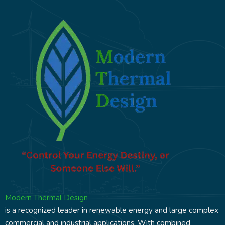
Modern Thermal Design
is a recognized leader in renewable energy and large complex
commercial and industrial applications. With combined