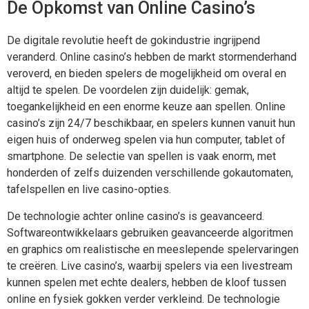
De Opkomst van Online Casino’s
De digitale revolutie heeft de gokindustrie ingrijpend
veranderd. Online casino’s hebben de markt stormenderhand
veroverd, en bieden spelers de mogelijkheid om overal en
altijd te spelen. De voordelen zijn duidelijk: gemak,
toegankelijkheid en een enorme keuze aan spellen. Online
casino’s zijn 24/7 beschikbaar, en spelers kunnen vanuit hun
eigen huis of onderweg spelen via hun computer, tablet of
smartphone. De selectie van spellen is vaak enorm, met
honderden of zelfs duizenden verschillende gokautomaten,
tafelspellen en live casino-opties.
De technologie achter online casino’s is geavanceerd.
Softwareontwikkelaars gebruiken geavanceerde algoritmen
en graphics om realistische en meeslepende spelervaringen
te creëren. Live casino’s, waarbij spelers via een livestream
kunnen spelen met echte dealers, hebben de kloof tussen
online en fysiek gokken verder verkleind. De technologie