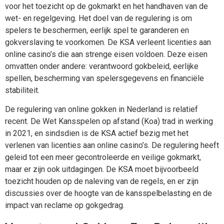
voor het toezicht op de gokmarkt en het handhaven van de
wet- en regelgeving. Het doel van de regulering is om
spelers te beschermen, eerlijk spel te garanderen en
gokverslaving te voorkomen. De KSA verleent licenties aan
online casino’s die aan strenge eisen voldoen. Deze eisen
omvatten onder andere: verantwoord gokbeleid, eerlijke
spellen, bescherming van spelersgegevens en financiële
stabiliteit.
De regulering van online gokken in Nederland is relatief
recent. De Wet Kansspelen op afstand (Koa) trad in werking
in 2021, en sindsdien is de KSA actief bezig met het
verlenen van licenties aan online casino’s. De regulering heeft
geleid tot een meer gecontroleerde en veilige gokmarkt,
maar er zijn ook uitdagingen. De KSA moet bijvoorbeeld
toezicht houden op de naleving van de regels, en er zijn
discussies over de hoogte van de kansspelbelasting en de
impact van reclame op gokgedrag.