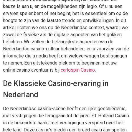
keuze is aan u, en de mogelijkheden zijn legio. Of u nu een
ervaren speler bent of net begint, het is essentieel om op de
hoogte te zijn van de laatste trends en ontwikkelingen. In dit
artikel richten we ons op de Nederlandse context, waarbij we
zowel de fysieke als de digitale aspecten van het gokken
belichten. We zullen de belangrijkste aspecten van de
Nederlandse casino-cultuur behandelen, en u voorzien van de
informatie die u nodig heeft om weloverwogen beslissingen
te nemen. Een uitstekende plek om te beginnen met uw
online casino avontuur is bij
carlospin Casino
.
De Klassieke Casino-ervaring in
Nederland
De Nederlandse casino-scene heeft een rijke geschiedenis,
met vestigingen die teruggaan tot de jaren 70. Holland Casino
is de bekendste naam, met vestigingen verspreid over het
hele land. Deze casino’s bieden een breed scala aan spellen,