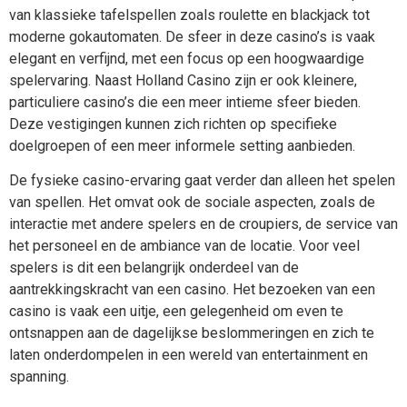
van klassieke tafelspellen zoals roulette en blackjack tot
moderne gokautomaten. De sfeer in deze casino’s is vaak
elegant en verfijnd, met een focus op een hoogwaardige
spelervaring. Naast Holland Casino zijn er ook kleinere,
particuliere casino’s die een meer intieme sfeer bieden.
Deze vestigingen kunnen zich richten op specifieke
doelgroepen of een meer informele setting aanbieden.
De fysieke casino-ervaring gaat verder dan alleen het spelen
van spellen. Het omvat ook de sociale aspecten, zoals de
interactie met andere spelers en de croupiers, de service van
het personeel en de ambiance van de locatie. Voor veel
spelers is dit een belangrijk onderdeel van de
aantrekkingskracht van een casino. Het bezoeken van een
casino is vaak een uitje, een gelegenheid om even te
ontsnappen aan de dagelijkse beslommeringen en zich te
laten onderdompelen in een wereld van entertainment en
spanning.