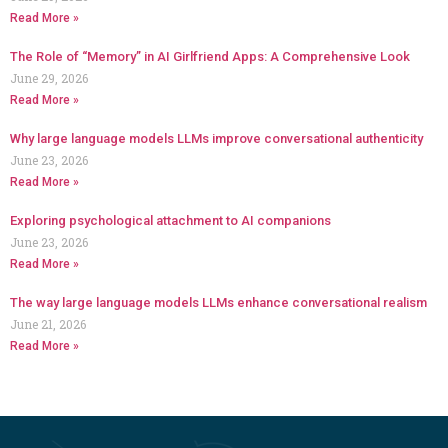
Read More »
The Role of “Memory” in AI Girlfriend Apps: A Comprehensive Look
June 29, 2026
Read More »
Why large language models LLMs improve conversational authenticity
June 23, 2026
Read More »
Exploring psychological attachment to AI companions
June 23, 2026
Read More »
The way large language models LLMs enhance conversational realism
June 21, 2026
Read More »