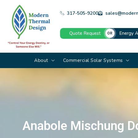
317-505-9200
sales@modern
Quote Request
Energy A
OR
About
Commercial Solar Systems
Anabole Mischung Do