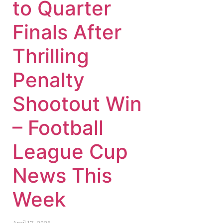
to Quarter
Finals After
Thrilling
Penalty
Shootout Win
– Football
League Cup
News This
Week
April 17, 2026