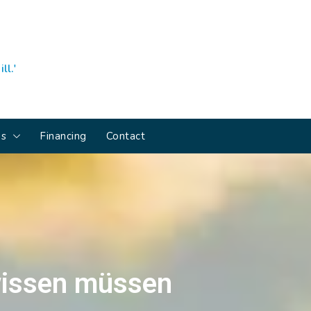
ll.'
ns
Financing
Contact
wissen müssen