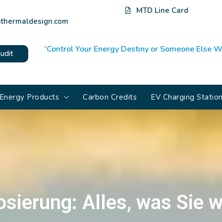
MTD Line Card
thermaldesign.com
'Control Your Energy Destiny or Someone Else Wi
udit
Energy Products
Carbon Credits
EV Charging Statio
sierung: Alles, was Sie 