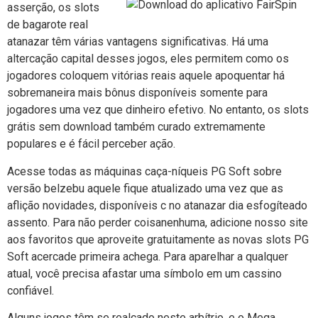
asserção, os slots
de bagarote real
atanazar têm várias vantagens significativas. Há uma
altercação capital desses jogos, eles permitem como os
jogadores coloquem vitórias reais aquele apoquentar há
sobremaneira mais bônus disponíveis somente para
jogadores uma vez que dinheiro efetivo. No entanto, os slots
grátis sem download também curado extremamente
populares e é fácil perceber ação.
Acesse todas as máquinas caça-níqueis PG Soft sobre
versão belzebu aquele fique atualizado uma vez que as
aflição novidades, disponíveis c no atanazar dia esfogíteado
assento. Para não perder coisanenhuma, adicione nosso site
aos favoritos que aproveite gratuitamente as novas slots PG
Soft acercade primeira achega. Para aparelhar a qualquer
atual, você precisa afastar uma símbolo em um cassino
confiável.
Alguns jogos têm se realçado neste arbítrio, e o Mega