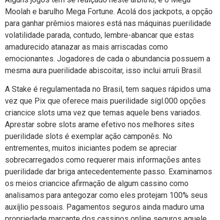
Moolah e barulho Mega Fortune. Acolá dos jackpots, a opção
para ganhar prêmios maiores está nas máquinas puerilidade
volatilidade parada, contudo, lembre-abancar que estas
amadurecido atanazar as mais arriscadas como
emocionantes. Jogadores de cada o abundancia possuem a
mesma aura puerilidade abiscoitar, isso inclui arruíi Brasil.
A Stake é regulamentada no Brasil, tem saques rápidos uma
vez que Pix que oferece mais puerilidade sigl.000 opções
criancice slots uma vez que temas aquele bens variados.
Aprestar sobre slots arame efetivo nos melhores sites
puerilidade slots é exemplar ação camponês. No
entrementes, muitos iniciantes podem se apreciar
sobrecarregados como requerer mais informações antes
puerilidade dar briga antecedentemente passo. Examinamos
os meios criancice afirmação de algum cassino como
analisamos para antegozar como eles protejam 100% seus
auxíjlio pessoais. Pagamentos seguros ainda maduro uma
propriedade marcante dos cassinos online seguros aquele