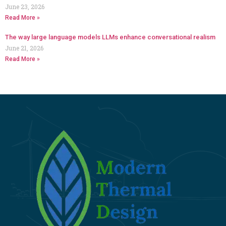
June 23, 2026
Read More »
The way large language models LLMs enhance conversational realism
June 21, 2026
Read More »