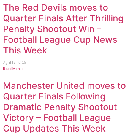
The Red Devils moves to
Quarter Finals After Thrilling
Penalty Shootout Win –
Football League Cup News
This Week
April 17, 2026
Read More »
Manchester United moves to
Quarter Finals Following
Dramatic Penalty Shootout
Victory – Football League
Cup Updates This Week