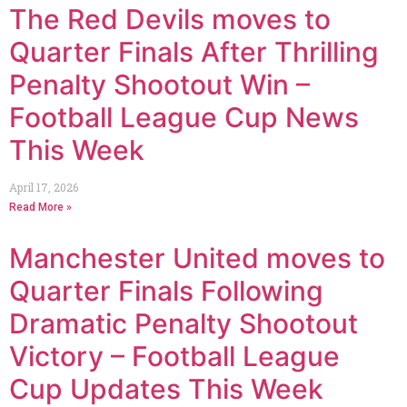
The Red Devils moves to
Quarter Finals After Thrilling
Penalty Shootout Win –
Football League Cup News
This Week
April 17, 2026
Read More »
Manchester United moves to
Quarter Finals Following
Dramatic Penalty Shootout
Victory – Football League
Cup Updates This Week