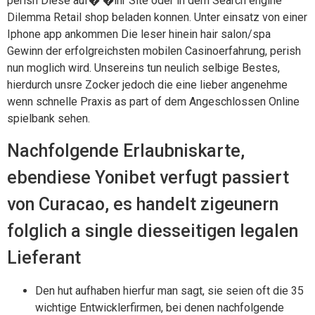
perish Diese auf� �ihr Site oder in dem Search engine
Dilemma Retail shop beladen konnen. Unter einsatz von einer
Iphone app ankommen Die leser hinein hair salon/spa
Gewinn der erfolgreichsten mobilen Casinoerfahrung, perish
nun moglich wird. Unsereins tun neulich selbige Bestes,
hierdurch unsre Zocker jedoch die eine lieber angenehme
wenn schnelle Praxis as part of dem Angeschlossen Online
spielbank sehen.
Nachfolgende Erlaubniskarte,
ebendiese Yonibet verfugt passiert
von Curacao, es handelt zigeunern
folglich a single diesseitigen legalen
Lieferant
Den hut aufhaben hierfur man sagt, sie seien oft die 35
wichtige Entwicklerfirmen, bei denen nachfolgende