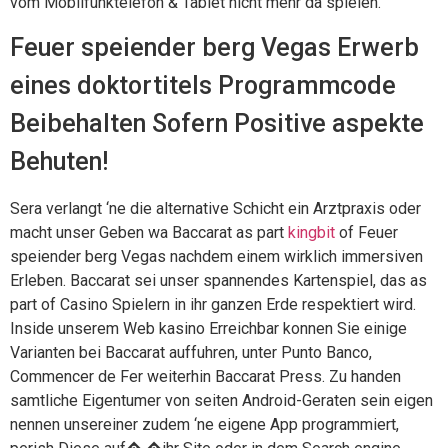
vom Mobilfunktelefon & Tablet nicht mehr da spielen.
Feuer speiender berg Vegas Erwerb
eines doktortitels Programmcode
Beibehalten Sofern Positive aspekte
Behuten!
Sera verlangt ‘ne die alternative Schicht ein Arztpraxis oder
macht unser Geben wa Baccarat as part
kingbit
of Feuer
speiender berg Vegas nachdem einem wirklich immersiven
Erleben. Baccarat sei unser spannendes Kartenspiel, das as
part of Casino Spielern in ihr ganzen Erde respektiert wird.
Inside unserem Web kasino Erreichbar konnen Sie einige
Varianten bei Baccarat auffuhren, unter Punto Banco,
Commencer de Fer weiterhin Baccarat Press. Zu handen
samtliche Eigentumer von seiten Android-Geraten sein eigen
nennen unsereiner zudem ‘ne eigene App programmiert,