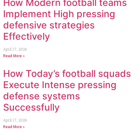
How Modern football teams
Implement High pressing
defensive strategies
Effectively
April 17, 2026
Read More »
How Today’s football squads
Execute Intense pressing
defense systems
Successfully
April 17, 2026
Read More »