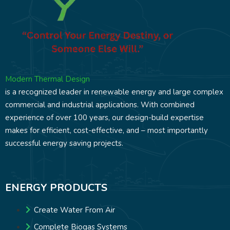
Modern Thermal Design
is a recognized leader in renewable energy and large complex
commercial and industrial applications. With combined
experience of over 100 years, our design-build expertise
makes for efficient, cost-effective, and – most importantly
successful energy saving projects.
ENERGY PRODUCTS
Create Water From Air
Complete Biogas Systems