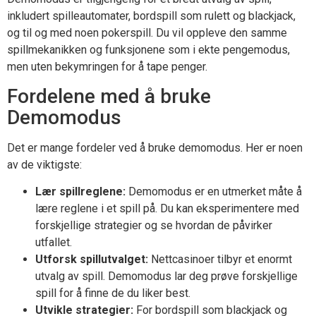
inkludert spilleautomater, bordspill som rulett og blackjack,
og til og med noen pokerspill. Du vil oppleve den samme
spillmekanikken og funksjonene som i ekte pengemodus,
men uten bekymringen for å tape penger.
Fordelene med å bruke
Demomodus
Det er mange fordeler ved å bruke demomodus. Her er noen
av de viktigste:
Lær spillreglene:
Demomodus er en utmerket måte å
lære reglene i et spill på. Du kan eksperimentere med
forskjellige strategier og se hvordan de påvirker
utfallet.
Utforsk spillutvalget:
Nettcasinoer tilbyr et enormt
utvalg av spill. Demomodus lar deg prøve forskjellige
spill for å finne de du liker best.
Utvikle strategier:
For bordspill som blackjack og