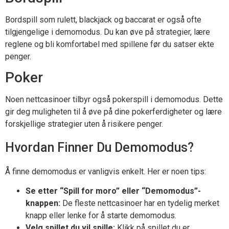
Bordspill som rulett, blackjack og baccarat er også ofte
tilgjengelige i demomodus. Du kan øve på strategier, lære
reglene og bli komfortabel med spillene før du satser ekte
penger.
Poker
Noen nettcasinoer tilbyr også pokerspill i demomodus. Dette
gir deg muligheten til å øve på dine pokerferdigheter og lære
forskjellige strategier uten å risikere penger.
Hvordan Finner Du Demomodus?
Å finne demomodus er vanligvis enkelt. Her er noen tips:
Se etter “Spill for moro” eller “Demomodus”-
knappen:
De fleste nettcasinoer har en tydelig merket
knapp eller lenke for å starte demomodus.
Velg spillet du vil spille:
Klikk på spillet du er