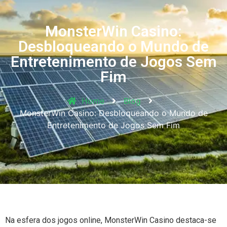
MonsterWin Casino:
Desbloqueando o Mundo de
Entretenimento de Jogos Sem
Fim
Home
Blog
MonsterWin Casino: Desbloqueando o Mundo de
Entretenimento de Jogos Sem Fim
Na esfera dos jogos online, MonsterWin Casino destaca-se