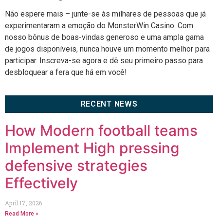
Não espere mais – junte-se às milhares de pessoas que já
experimentaram a emoção do MonsterWin Casino. Com
nosso bônus de boas-vindas generoso e uma ampla gama
de jogos disponíveis, nunca houve um momento melhor para
participar. Inscreva-se agora e dê seu primeiro passo para
desbloquear a fera que há em você!
RECENT NEWS
How Modern football teams
Implement High pressing
defensive strategies
Effectively
April 17, 2026
Read More »