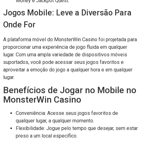
Money e Jackpot Quest.
Jogos Mobile: Leve a Diversão Para
Onde For
A plataforma móvel do MonsterWin Casino foi projetada para
proporcionar uma experiência de jogo fluida em qualquer
lugar. Com uma ampla variedade de dispositivos móveis
suportados, você pode acessar seus jogos favoritos e
aproveitar a emoção do jogo a qualquer hora e em qualquer
lugar.
Benefícios de Jogar no Mobile no
MonsterWin Casino
Conveniência: Acesse seus jogos favoritos de
qualquer lugar, a qualquer momento.
Flexibilidade: Jogue pelo tempo que desejar, sem estar
preso a um local específico.