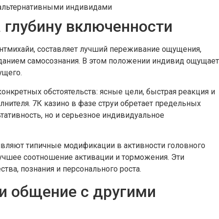
с альтернативными индивидами
 глубину включенности
нтмихайи, составляет лучший переживание ощущения,
данием самосознания. В этом положении индивид ощущает
ущего.
нкретных обстоятельств: ясные цели, быстрая реакция и
нителя. 7К казино в фазе струи обретает предельных
ьтативность, но и серьезное индивидуальное
вляют типичные модификации в активности головного
учшее соотношение активации и торможения. Эти
ва, познания и персонального роста.
и общение с другими