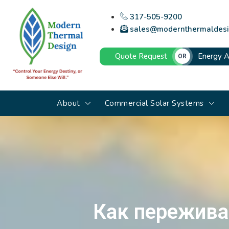
317-505-9200
sales@modernthermaldesi
Quote Request
Energy A
OR
About
Commercial Solar Systems
Как пережива