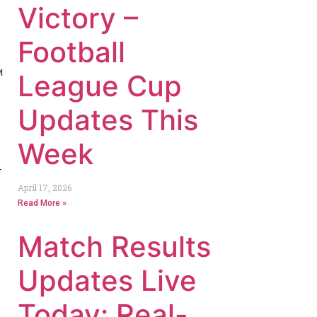
Victory –
Football
и
League Cup
Updates This
Week
т
April 17, 2026
Read More »
Match Results
Updates Live
Today: Real-