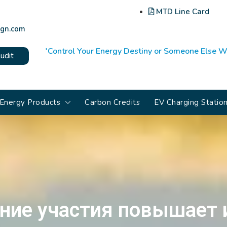
MTD Line Card
gn.com
'Control Your Energy Destiny or Someone Else Wi
udit
Energy Products
Carbon Credits
EV Charging Statio
ние участия повышает 