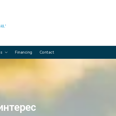
ll.'
ns
Financing
Contact
интерес