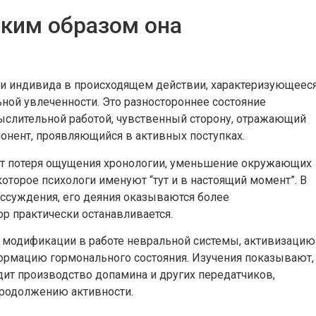
аким образом она
ти индивида в происходящем действии, характеризующеес
ной увлеченности. Это разностороннее состояние
ыслительной работой, чувственный сторону, отражающий
онент, проявляющийся в активных поступках.
ат потеря ощущения хронологии, уменьшение окружающих
оторое психологи именуют “тут и в настоящий момент”. В
ссуждения, его деяния оказываются более
р практически останавливается.
модификации в работе невральной системы, активизацию
ормацию гормонального состояния. Изучения показывают,
дит производство допамина и других передатчиков,
продолжению активности.