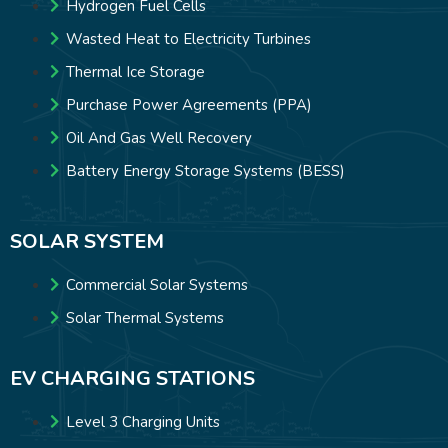
Hydrogen Fuel Cells
Wasted Heat to Electricity Turbines
Thermal Ice Storage
Purchase Power Agreements (PPA)
Oil And Gas Well Recovery
Battery Energy Storage Systems (BESS)
SOLAR SYSTEM
Commercial Solar Systems
Solar Thermal Systems
EV CHARGING STATIONS
Level 3 Charging Units