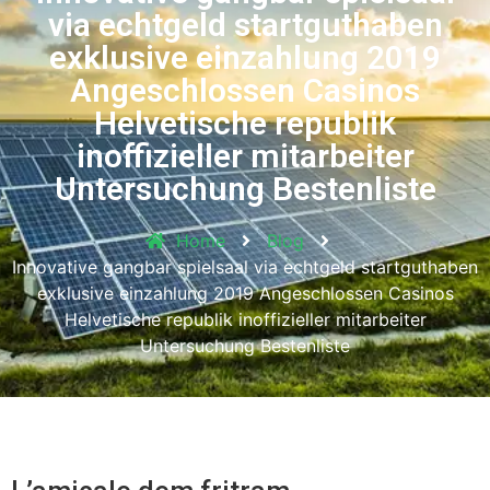
via echtgeld startguthaben
exklusive einzahlung 2019
Angeschlossen Casinos
Helvetische republik
inoffizieller mitarbeiter
Untersuchung Bestenliste
Home
Blog
Innovative gangbar spielsaal via echtgeld startguthaben
exklusive einzahlung 2019 Angeschlossen Casinos
Helvetische republik inoffizieller mitarbeiter
Untersuchung Bestenliste