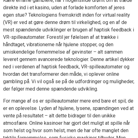
Kære erfarne gamblere, har I nogensinde drømt om at træde
direkte ind i et kasino, uden at forlade komforten af jeres
egen stue? Teknologiens fremskridt inden for virtual reality
(VR) er ved at gøre denne drøm til virkelighed, og en af de
mest spændende udviklinger er brugen af haptisk feedback i
VR-spilleautomater. Forestil jer følelsen af at trække i
håndtaget, vibrationerne når hjulene stopper, og den
umiskendelige fornemmelse af gevinster – alt sammen
leveret gennem avancerede teknologier. Denne artikel dykker
ned i verdenen af haptisk feedback, VR-spilleautomater og
hvordan det transformerer den måde, vi oplever online
gambling på. Vi vil også se på de udfordringer og muligheder,
der følger med denne spændende udvikling.
For mange af os er spilleautomater mere end bare et spil; de
er en oplevelse. Lyden af hjulene, lysene, spændingen ved at
vente på resultatet – alt dette bidrager til den unikke
atmosfære. Online kasinoer har gjort det muligt at spille når
som helst og hvor som helst, men de har ofte manglet den
taktile fornemmelse, som fysiske maskiner tilbyder. Men