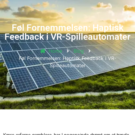
Føl Fornemmelsen: Haptisk
Feedback i VR-Spilleautomater
Home
Blog
Føl Fornemmelsen: Haptisk Feedback i VR-
Spilleautomater