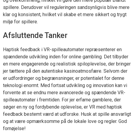
og overkommelig, hvilket vil gøre den mere populær blandt
spillere. Derudover vil reguleringen sandsynligvis blive mere
klar og konsistent, hvilket vil skabe et mere sikkert og trygt
miljø for spillere.
Afsluttende Tanker
Haptisk feedback i VR-spilleautomater repræsenterer en
spændende udvikling inden for online gambling. Det tilbyder
en mere engagerende og realistisk spiloplevelse, der bringer
jer tættere på den autentiske kasinoatmosfære. Selvom der
er udfordringer og begrænsninger, er potentialet for denne
teknologi enormt. Med fortsat udvikling og innovation kan vi
forvente at se endnu mere avancerede og spændende VR-
spilleautomater i fremtiden. For jer erfarne gamblere, der
søger en ny og fordybende oplevelse, er VR med haptisk
feedback bestemt værd at udforske. Husk at spille ansvarligt
og at være opmærksomme på de lokale love og regler. God
fornøjelse!