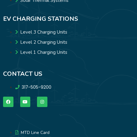
Solar Thermal Systems
EV CHARGING STATIONS
Level 3 Charging Units
Level 2 Charging Units
Level 1 Charging Units
CONTACT US
317-505-9200
MTD Line Card