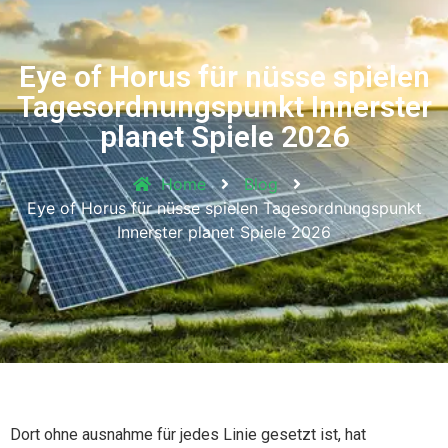
Eye of Horus für nüsse spielen
Tagesordnungspunkt Innerster
planet Spiele 2026
Home
Blog
Eye of Horus für nüsse spielen Tagesordnungspunkt
Innerster planet Spiele 2026
Dort ohne ausnahme für jedes Linie gesetzt ist, hat