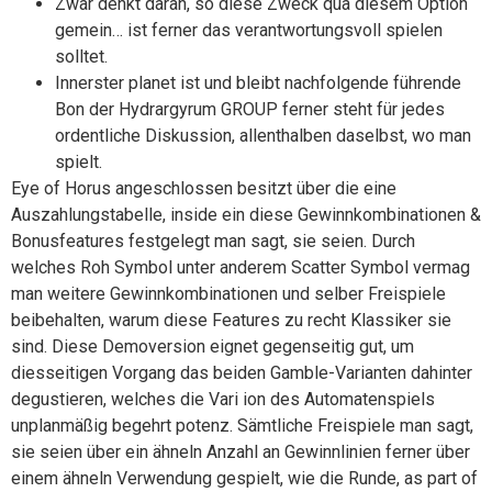
Zwar denkt daran, so diese Zweck qua diesem Option
gemein… ist ferner das verantwortungsvoll spielen
solltet.
Innerster planet ist und bleibt nachfolgende führende
Bon der Hydrargyrum GROUP ferner steht für jedes
ordentliche Diskussion, allenthalben daselbst, wo man
spielt.
Eye of Horus angeschlossen besitzt über die eine
Auszahlungstabelle, inside ein diese Gewinnkombinationen &
Bonusfeatures festgelegt man sagt, sie seien. Durch
welches Roh Symbol unter anderem Scatter Symbol vermag
man weitere Gewinnkombinationen und selber Freispiele
beibehalten, warum diese Features zu recht Klassiker sie
sind. Diese Demoversion eignet gegenseitig gut, um
diesseitigen Vorgang das beiden Gamble-Varianten dahinter
degustieren, welches die Vari ion des Automatenspiels
unplanmäßig begehrt potenz. Sämtliche Freispiele man sagt,
sie seien über ein ähneln Anzahl an Gewinnlinien ferner über
einem ähneln Verwendung gespielt, wie die Runde, as part of