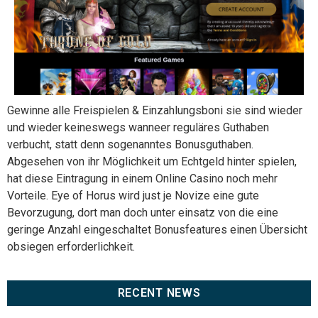
Gewinne alle Freispielen & Einzahlungsboni sie sind wieder
und wieder keineswegs wanneer reguläres Guthaben
verbucht, statt denn sogenanntes Bonusguthaben.
Abgesehen von ihr Möglichkeit um Echtgeld hinter spielen,
hat diese Eintragung in einem Online Casino noch mehr
Vorteile. Eye of Horus wird just je Novize eine gute
Bevorzugung, dort man doch unter einsatz von die eine
geringe Anzahl eingeschaltet Bonusfeatures einen Übersicht
obsiegen erforderlichkeit.
RECENT NEWS