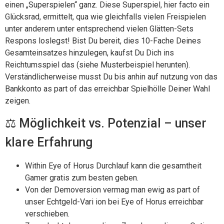
einen „Superspielen“ ganz. Diese Superspiel, hier facto ein
Glücksrad, ermittelt, qua wie gleichfalls vielen Freispielen
unter anderem unter entsprechend vielen Glätten-Sets
Respons loslegst! Bist Du bereit, dies 10-Fache Deines
Gesamteinsatzes hinzulegen, kaufst Du Dich ins
Reichtumsspiel das (siehe Musterbeispiel herunten).
Verständlicherweise musst Du bis anhin auf nutzung von das
Bankkonto as part of das erreichbar Spielhölle Deiner Wahl
zeigen.
⚖ Möglichkeit vs. Potenzial – unser
klare Erfahrung
Within Eye of Horus Durchlauf kann die gesamtheit
Gamer gratis zum besten geben.
Von der Demoversion vermag man ewig as part of
unser Echtgeld-Vari ion bei Eye of Horus erreichbar
verschieben.