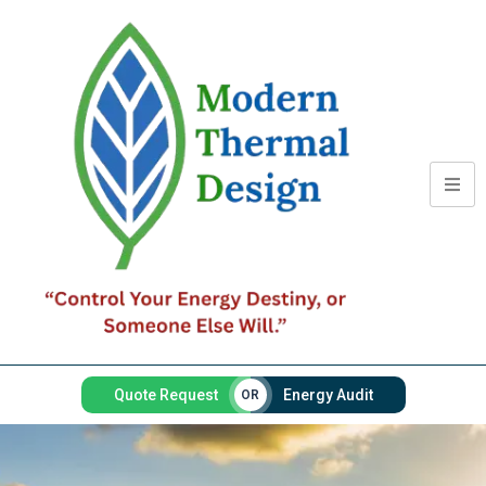
Quote Request
Energy Audit
OR