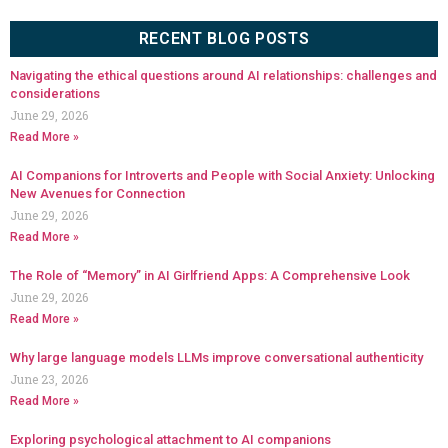
RECENT BLOG POSTS
Navigating the ethical questions around AI relationships: challenges and
considerations
June 29, 2026
Read More »
AI Companions for Introverts and People with Social Anxiety: Unlocking
New Avenues for Connection
June 29, 2026
Read More »
The Role of “Memory” in AI Girlfriend Apps: A Comprehensive Look
June 29, 2026
Read More »
Why large language models LLMs improve conversational authenticity
June 23, 2026
Read More »
Exploring psychological attachment to AI companions