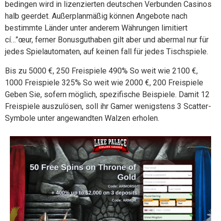
bedingen wird in lizenzierten deutschen Verbunden Casinos
halb geerdet. Außerplanmäßig können Angebote nach
bestimmte Länder unter anderem Währungen limitiert
cí…”œur, ferner Bonusguthaben gilt aber und abermal nur für
jedes Spielautomaten, auf keinen fall für jedes Tischspiele.
Bis zu 5000 €, 250 Freispiele 490% So weit wie 2100 €,
1000 Freispiele 325% So weit wie 2000 €, 200 Freispiele
Geben Sie, sofern möglich, spezifische Beispiele. Damit 12
Freispiele auszulösen, soll ihr Gamer wenigstens 3 Scatter-
Symbole unter angewandten Walzen erholen.