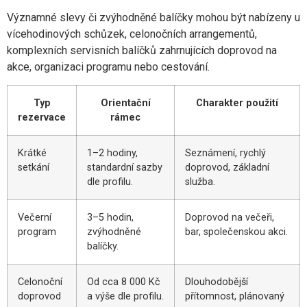
Významné slevy či zvýhodněné balíčky mohou být nabízeny u
vícehodinových schůzek, celonočních arrangementů,
komplexních servisních balíčků zahrnujících doprovod na
akce, organizaci programu nebo cestování.
Typ
Orientační
Charakter použití
rezervace
rámec
Krátké
1–2 hodiny,
Seznámení, rychlý
setkání
standardní sazby
doprovod, základní
dle profilu.
služba.
Večerní
3–5 hodin,
Doprovod na večeři,
program
zvýhodněné
bar, společenskou akci.
balíčky.
Celonoční
Od cca 8 000 Kč
Dlouhodobější
doprovod
a výše dle profilu.
přítomnost, plánovaný