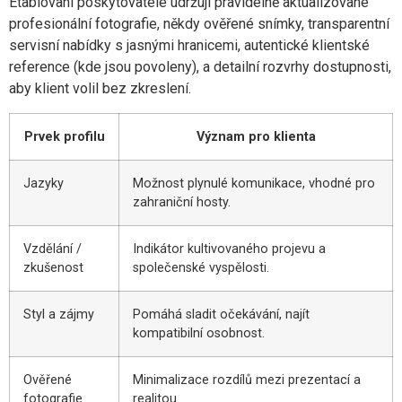
Etablovaní poskytovatelé udržují pravidelně aktualizované
profesionální fotografie, někdy ověřené snímky, transparentní
servisní nabídky s jasnými hranicemi, autentické klientské
reference (kde jsou povoleny), a detailní rozvrhy dostupnosti,
aby klient volil bez zkreslení.
Prvek profilu
Význam pro klienta
Jazyky
Možnost plynulé komunikace, vhodné pro
zahraniční hosty.
Vzdělání /
Indikátor kultivovaného projevu a
zkušenost
společenské vyspělosti.
Styl a zájmy
Pomáhá sladit očekávání, najít
kompatibilní osobnost.
Ověřené
Minimalizace rozdílů mezi prezentací a
fotografie
realitou.