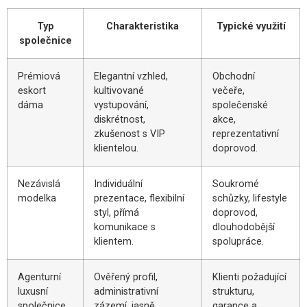
Typ
Charakteristika
Typické využití
společnice
Prémiová
Elegantní vzhled,
Obchodní
eskort
kultivované
večeře,
dáma
vystupování,
společenské
diskrétnost,
akce,
zkušenost s VIP
reprezentativní
klientelou.
doprovod.
Nezávislá
Individuální
Soukromé
modelka
prezentace, flexibilní
schůzky, lifestyle
styl, přímá
doprovod,
komunikace s
dlouhodobější
klientem.
spolupráce.
Agenturní
Ověřený profil,
Klienti požadující
luxusní
administrativní
strukturu,
společnice
zázemí, jasně
garance a