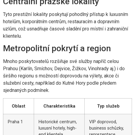
Centrální pražské lokality
Tyto prestižní lokality poskytují pohodlný přístup k luxusním
hotelům, korporátním centrům, restauracím a dopravním
uzlům, což usnadňuje časové sladění pro místní i zahraniční
klientelu.
Metropolitní pokrytí a region
Mnoho poskytovatelů rozšiřuje své služby napříč celou
Prahou (Karlín, Smíchov, Dejvice, Žižkov, Vinohrady aj.) i do
širšího regionu s možností doprovodu na výlety, akce či
služební cesty, například do Kutné Hory podle předem
sjednaných podmínek.
Oblast
Charakteristika
Typ služeb
Praha 1
Historické centrum,
VIP doprovod,
luxusní hotely, high-
business schůzky,
end klientela.
reprezentace.