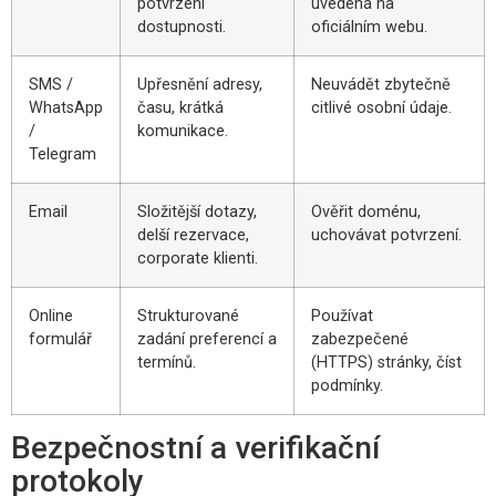
potvrzení
uvedená na
dostupnosti.
oficiálním webu.
SMS /
Upřesnění adresy,
Neuvádět zbytečně
WhatsApp
času, krátká
citlivé osobní údaje.
/
komunikace.
Telegram
Email
Složitější dotazy,
Ověřit doménu,
delší rezervace,
uchovávat potvrzení.
corporate klienti.
Online
Strukturované
Používat
formulář
zadání preferencí a
zabezpečené
termínů.
(HTTPS) stránky, číst
podmínky.
Bezpečnostní a verifikační
protokoly