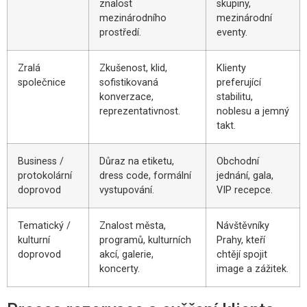
znalost
skupiny,
mezinárodního
mezinárodní
prostředí.
eventy.
Zralá
Zkušenost, klid,
Klienty
společnice
sofistikovaná
preferující
konverzace,
stabilitu,
reprezentativnost.
noblesu a jemný
takt.
Business /
Důraz na etiketu,
Obchodní
protokolární
dress code, formální
jednání, gala,
doprovod
vystupování.
VIP recepce.
Tematický /
Znalost města,
Návštěvníky
kulturní
programů, kulturních
Prahy, kteří
doprovod
akcí, galerie,
chtějí spojit
koncerty.
image a zážitek.