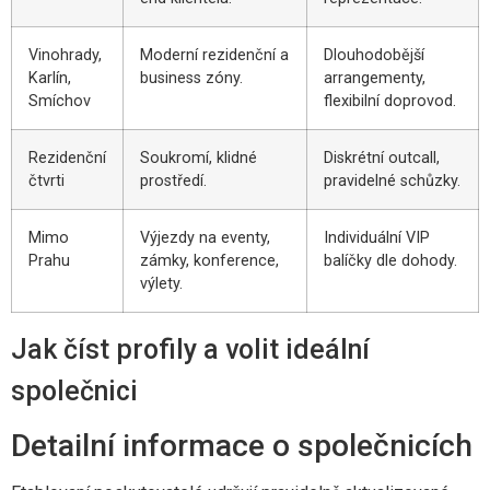
Vinohrady,
Moderní rezidenční a
Dlouhodobější
Karlín,
business zóny.
arrangementy,
Smíchov
flexibilní doprovod.
Rezidenční
Soukromí, klidné
Diskrétní outcall,
čtvrti
prostředí.
pravidelné schůzky.
Mimo
Výjezdy na eventy,
Individuální VIP
Prahu
zámky, konference,
balíčky dle dohody.
výlety.
Jak číst profily a volit ideální
společnici
Detailní informace o společnicích