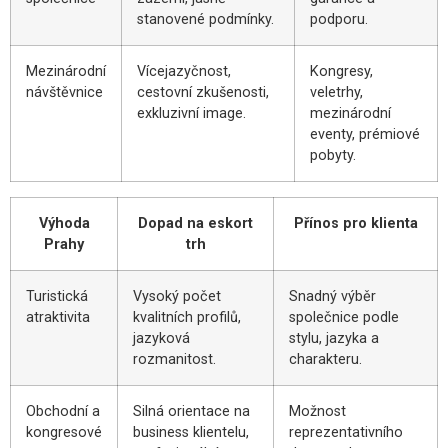
stanovené podmínky.
podporu.
Mezinárodní
Vícejazyčnost,
Kongresy,
návštěvnice
cestovní zkušenosti,
veletrhy,
exkluzivní image.
mezinárodní
eventy, prémiové
pobyty.
Výhoda
Dopad na eskort
Přínos pro klienta
Prahy
trh
Turistická
Vysoký počet
Snadný výběr
atraktivita
kvalitních profilů,
společnice podle
jazyková
stylu, jazyka a
rozmanitost.
charakteru.
Obchodní a
Silná orientace na
Možnost
kongresové
business klientelu,
reprezentativního