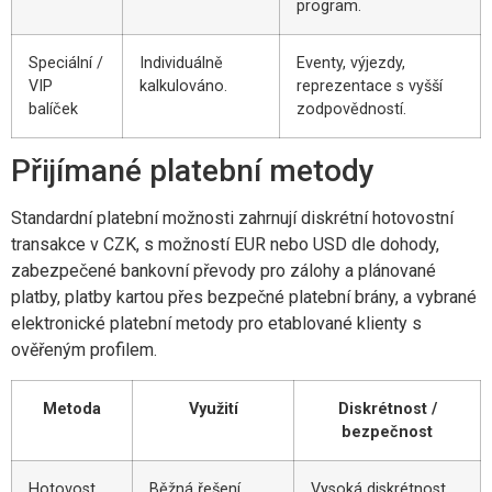
program.
Speciální /
Individuálně
Eventy, výjezdy,
VIP
kalkulováno.
reprezentace s vyšší
balíček
zodpovědností.
Přijímané platební metody
Standardní platební možnosti zahrnují diskrétní hotovostní
transakce v CZK, s možností EUR nebo USD dle dohody,
zabezpečené bankovní převody pro zálohy a plánované
platby, platby kartou přes bezpečné platební brány, a vybrané
elektronické platební metody pro etablované klienty s
ověřeným profilem.
Metoda
Využití
Diskrétnost /
bezpečnost
Hotovost
Běžná řešení,
Vysoká diskrétnost,