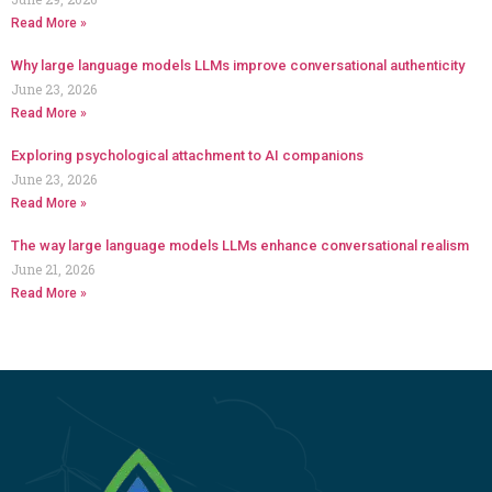
Read More »
Why large language models LLMs improve conversational authenticity
June 23, 2026
Read More »
Exploring psychological attachment to AI companions
June 23, 2026
Read More »
The way large language models LLMs enhance conversational realism
June 21, 2026
Read More »