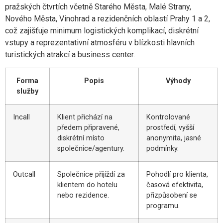
pražských čtvrtích včetně Starého Města, Malé Strany,
Nového Města, Vinohrad a rezidenčních oblastí Prahy 1 a 2,
což zajišťuje minimum logistických komplikací, diskrétní
vstupy a reprezentativní atmosféru v blízkosti hlavních
turistických atrakcí a business center.
Forma
Popis
Výhody
služby
Incall
Klient přichází na
Kontrolované
předem připravené,
prostředí, vyšší
diskrétní místo
anonymita, jasné
společnice/agentury.
podmínky.
Outcall
Společnice přijíždí za
Pohodlí pro klienta,
klientem do hotelu
časová efektivita,
nebo rezidence.
přizpůsobení se
programu.