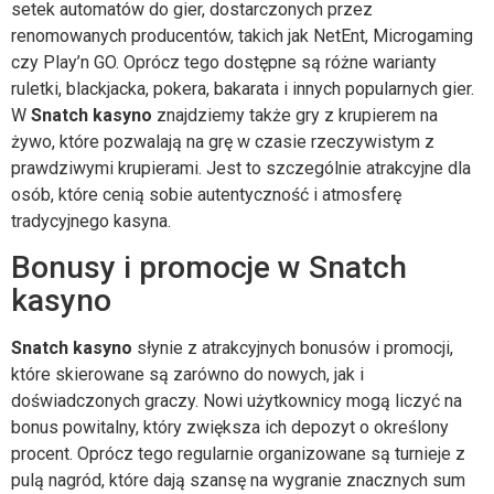
setek automatów do gier, dostarczonych przez
renomowanych producentów, takich jak NetEnt, Microgaming
czy Play’n GO. Oprócz tego dostępne są różne warianty
ruletki, blackjacka, pokera, bakarata i innych popularnych gier.
W
Snatch kasyno
znajdziemy także gry z krupierem na
żywo, które pozwalają na grę w czasie rzeczywistym z
prawdziwymi krupierami. Jest to szczególnie atrakcyjne dla
osób, które cenią sobie autentyczność i atmosferę
tradycyjnego kasyna.
Bonusy i promocje w Snatch
kasyno
Snatch kasyno
słynie z atrakcyjnych bonusów i promocji,
które skierowane są zarówno do nowych, jak i
doświadczonych graczy. Nowi użytkownicy mogą liczyć na
bonus powitalny, który zwiększa ich depozyt o określony
procent. Oprócz tego regularnie organizowane są turnieje z
pulą nagród, które dają szansę na wygranie znacznych sum