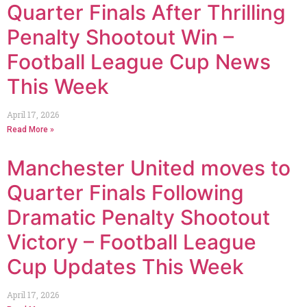
Quarter Finals After Thrilling
Penalty Shootout Win –
Football League Cup News
This Week
April 17, 2026
Read More »
Manchester United moves to
Quarter Finals Following
Dramatic Penalty Shootout
Victory – Football League
Cup Updates This Week
April 17, 2026