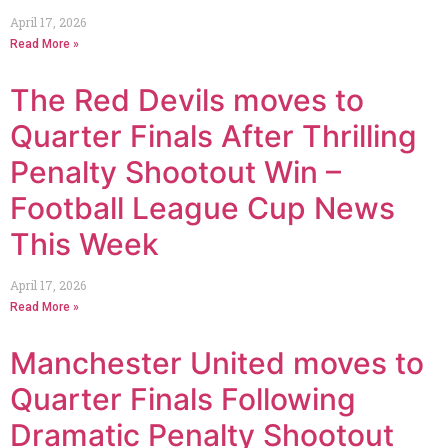
April 17, 2026
Read More »
The Red Devils moves to
Quarter Finals After Thrilling
Penalty Shootout Win –
Football League Cup News
This Week
April 17, 2026
Read More »
Manchester United moves to
Quarter Finals Following
Dramatic Penalty Shootout