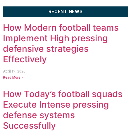
RECENT NEWS
How Modern football teams
Implement High pressing
defensive strategies
Effectively
April 17, 2026
Read More »
How Today’s football squads
Execute Intense pressing
defense systems
Successfully