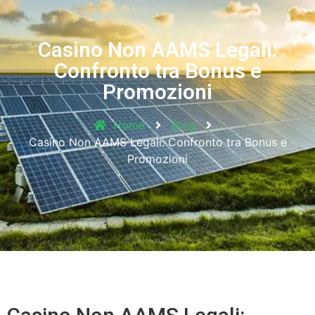
Casino Non AAMS Legali:
Confronto tra Bonus e
Promozioni
Home
Blog
Casino Non AAMS Legali: Confronto tra Bonus e
Promozioni