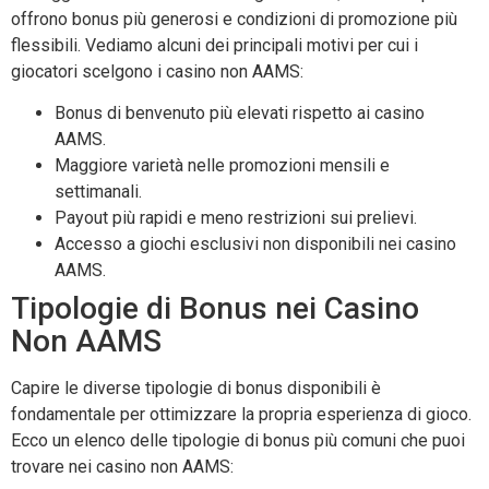
offrono bonus più generosi e condizioni di promozione più
flessibili. Vediamo alcuni dei principali motivi per cui i
giocatori scelgono i casino non AAMS:
Bonus di benvenuto più elevati rispetto ai casino
AAMS.
Maggiore varietà nelle promozioni mensili e
settimanali.
Payout più rapidi e meno restrizioni sui prelievi.
Accesso a giochi esclusivi non disponibili nei casino
AAMS.
Tipologie di Bonus nei Casino
Non AAMS
Capire le diverse tipologie di bonus disponibili è
fondamentale per ottimizzare la propria esperienza di gioco.
Ecco un elenco delle tipologie di bonus più comuni che puoi
trovare nei casino non AAMS: