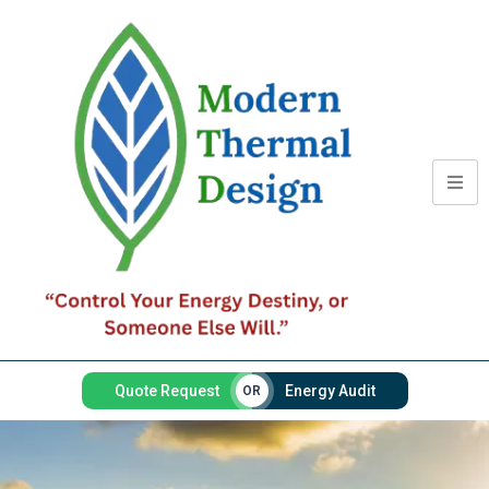
Quote Request
Energy Audit
OR