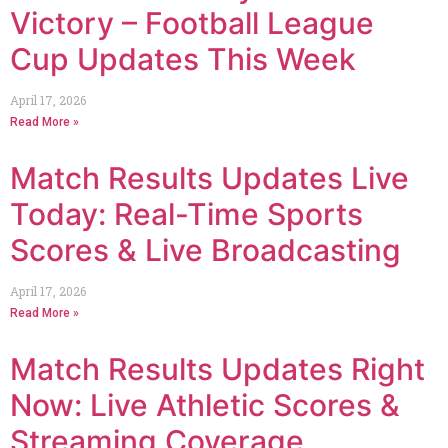
Victory – Football League
Cup Updates This Week
April 17, 2026
Read More »
Match Results Updates Live
Today: Real-Time Sports
Scores & Live Broadcasting
April 17, 2026
Read More »
Match Results Updates Right
Now: Live Athletic Scores &
Streaming Coverage