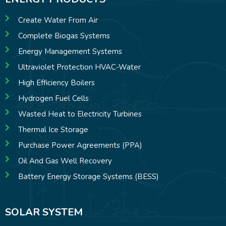
Create Water From Air
Complete Biogas Systems
Energy Management Systems
Ultraviolet Protection HVAC-Water
High Efficiency Boilers
Hydrogen Fuel Cells
Wasted Heat to Electricity Turbines
Thermal Ice Storage
Purchase Power Agreements (PPA)
Oil And Gas Well Recovery
Battery Energy Storage Systems (BESS)
SOLAR SYSTEM