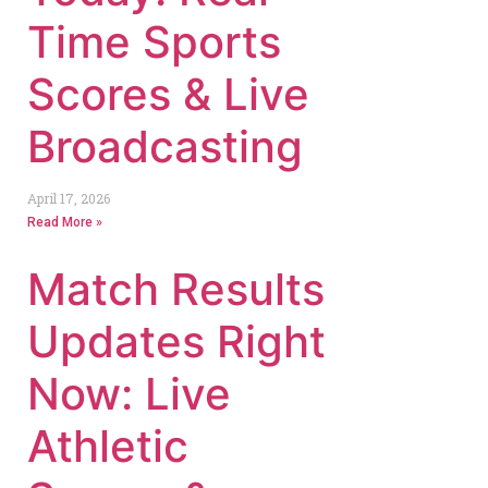
Time Sports
Scores & Live
Broadcasting
April 17, 2026
Read More »
Match Results
Updates Right
Now: Live
Athletic