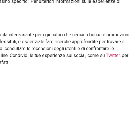
ino specifici. Per ulteriori informazioni sulle esperienze di
nità interessante per i giocatori che cercano bonus e promozion
lessibili, è essenziale fare ricerche approfondite per trovare il
i consultare le recensioni degli utenti e di confrontare le
line. Condividi le tue esperienze sui social, come su
Twitter
, per
fatti.