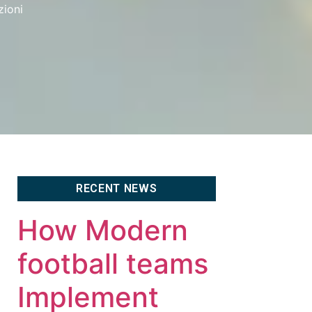
ioni
RECENT NEWS
How Modern
football teams
Implement