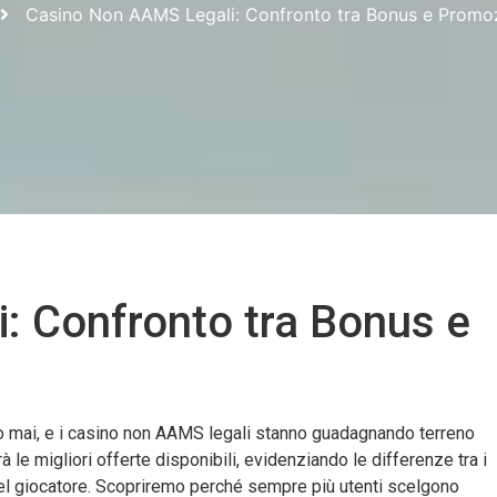
Casino Non AAMS Legali: Confronto tra Bonus e Promoz
: Confronto tra Bonus e
o mai, e i casino non AAMS legali stanno guadagnando terreno
 le migliori offerte disponibili, evidenziando le differenze tra i
el giocatore. Scopriremo perché sempre più utenti scelgono