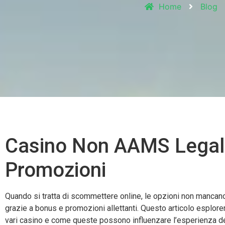
Home
Blog
Casino Non AAMS Legali
Promozioni
Quando si tratta di scommettere online, le opzioni non mancan
grazie a bonus e promozioni allettanti. Questo articolo esplorerà
vari casino e come queste possono influenzare l’esperienza d