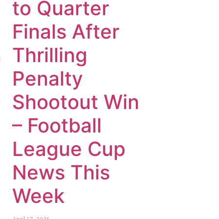
to Quarter
Finals After
Thrilling
i
Penalty
Shootout Win
– Football
League Cup
News This
Week
April 17, 2026