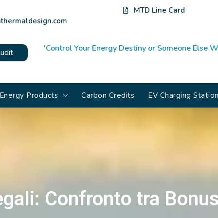
MTD Line Card
thermaldesign.com
'Control Your Energy Destiny or Someone Else Wi
udit
Energy Products
Carbon Credits
EV Charging Statio
ali: Confronto tra Bonus