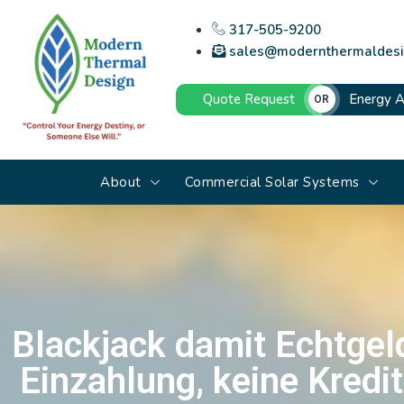
317-505-9200
sales@modernthermaldesi
Quote Request
Energy A
OR
About
Commercial Solar Systems
Blackjack damit Echtgeld
Einzahlung, keine Kred