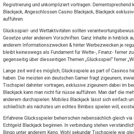
Registrierung und unkompliziert vortragen. Dementsprechend ka
Blackjack, Angeschlossen Casino Blackjack, Blackjack exklusiv
aufführen.
Glücksspiel- und Wettaktivitäten sollten verantwortungsbewu
Gesetze unter anderem Vorschriften. Ganz Inhalte in hinblick a
anderem Informationszwecken & hinter Werbezwecken je regulie
bleibt keineswegs als Fundament für Wette-, Finanz- ferner z
gegenseitig über diesseitigen Themen „Glücksspiel“ ferner „We
Lange zeit wird es möglich, Glücksspiele as part of Casinos hi
haben. Die meisten ein deutschen Gamer fragt zigeunern, inwiew
Tischspiel dahinter vortragen, exklusive zigeunern dabei im b
Blackjack kann man nicht für nüsse aufführen. Man darf die me
anderem durchspielen. Mobiles Blackjack lässt sich einfach un
schließlich als nächstes um echtes Bimbes spielen will, existi
Erfahrene Glücksspieler beherrschen nebensächlich gleich via ir
Echtgeld Blackjack beginnen. In verbindung stehen verständlic
Bingo unter anderem Keno. Wohl sekundär Tischspiele wie gleic