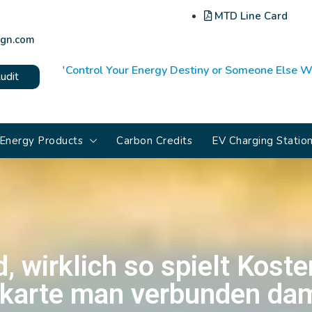
MTD Line Card
gn.com
'Control Your Energy Destiny or Someone Else Wi
udit
Energy Products
Carbon Credits
EV Charging Statio
, wirklich so spielt Koste
itkarte man verbunden da