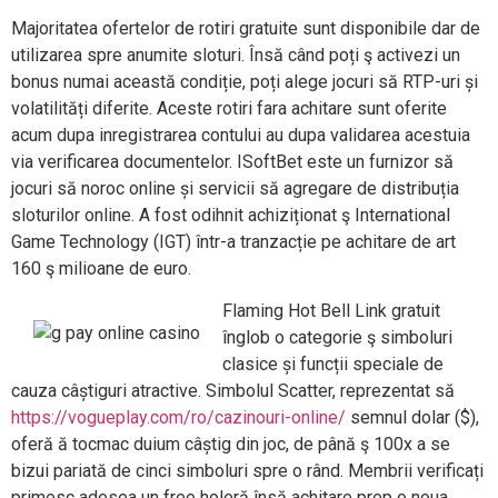
Majoritatea ofertelor de rotiri gratuite sunt disponibile dar de
utilizarea spre anumite sloturi. Însă când poți ş activezi un
bonus numai această condiție, poți alege jocuri să RTP-uri și
volatilități diferite. Aceste rotiri fara achitare sunt oferite
acum dupa inregistrarea contului au dupa validarea acestuia
via verificarea documentelor. ISoftBet este un furnizor să
jocuri să noroc online și servicii să agregare de distribuția
sloturilor online. A fost odihnit achiziționat ş International
Game Technology (IGT) într-a tranzacție pe achitare de art
160 ş milioane de euro.
Flaming Hot Bell Link gratuit
înglob o categorie ş simboluri
clasice și funcții speciale de
cauza câștiguri atractive. Simbolul Scatter, reprezentat să
https://vogueplay.com/ro/cazinouri-online/
semnul dolar ($),
oferă ă tocmac duium câștig din joc, de până ş 100x a se
bizui pariată de cinci simboluri spre o rând. Membrii verificați
primesc adesea un free holeră însă achitare prep o noua