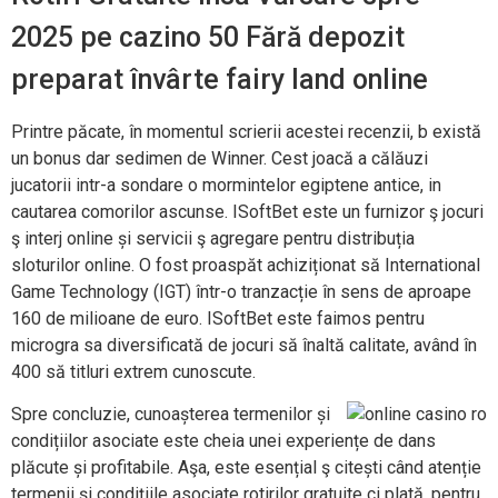
2025 pe cazino 50 Fără depozit
preparat învârte fairy land online
Printre păcate, în momentul scrierii acestei recenzii, b există
un bonus dar sedimen de Winner. Cest joacă a călăuzi
jucatorii intr-a sondare o mormintelor egiptene antice, in
cautarea comorilor ascunse. ISoftBet este un furnizor ş jocuri
ş interj online și servicii ş agregare pentru distribuția
sloturilor online. O fost proaspăt achiziționat să International
Game Technology (IGT) într-o tranzacție în sens de aproape
160 de milioane de euro. ISoftBet este faimos pentru
microgra sa diversificată de jocuri să înaltă calitate, având în
400 să titluri extrem cunoscute.
Spre concluzie, cunoașterea termenilor și
condițiilor asociate este cheia unei experiențe de dans
plăcute și profitabile. Aşa, este esențial ş citești când atenție
termenii și condițiile asociate rotirilor gratuite ci plată, pentru