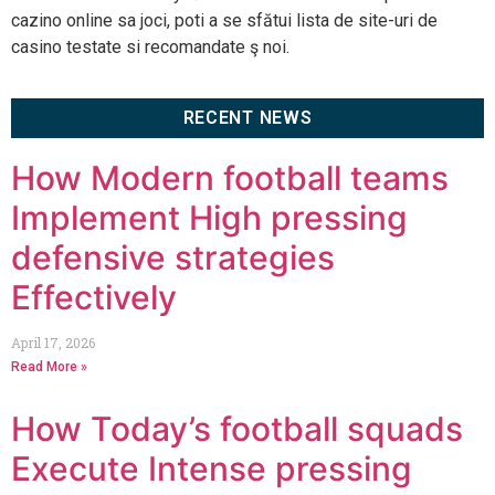
cazino online sa joci, poti a se sfătui lista de site-uri de
casino testate si recomandate ş noi.
RECENT NEWS
How Modern football teams
Implement High pressing
defensive strategies
Effectively
April 17, 2026
Read More »
How Today’s football squads
Execute Intense pressing