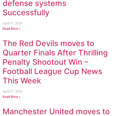
defense systems
Successfully
April 17, 2026
Read More »
The Red Devils moves to
Quarter Finals After Thrilling
Penalty Shootout Win –
Football League Cup News
This Week
April 17, 2026
Read More »
Manchester United moves to