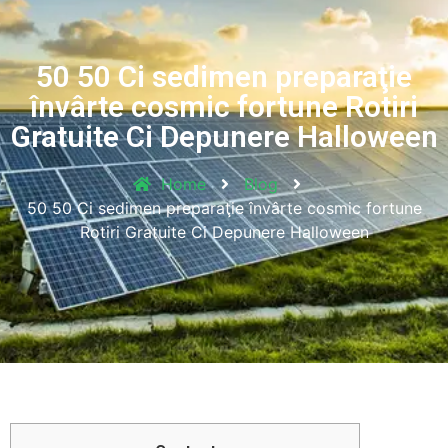
50 50 Ci sedimen preparaţie
învârte cosmic fortune Rotiri
Gratuite Ci Depunere Halloween
Home
Blog
50 50 Ci sedimen preparaţie învârte cosmic fortune
Rotiri Gratuite Ci Depunere Halloween