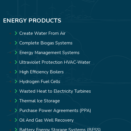
ENERGY PRODUCTS
Create Water From Air
Complete Biogas Systems
Energy Management Systems
Ultraviolet Protection HVAC-Water
High Efficiency Boilers
Hydrogen Fuel Cells
Wasted Heat to Electricity Turbines
Thermal Ice Storage
Purchase Power Agreements (PPA)
Oil And Gas Well Recovery
Battery Energy Storage Systems (BESS)