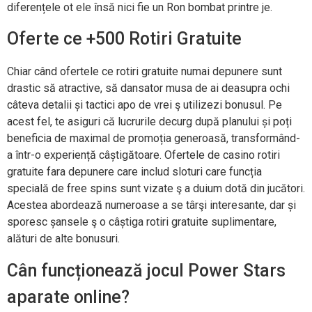
diferențele ot ele însă nici fie un Ron bombat printre je.
Oferte ce +500 Rotiri Gratuite
Chiar când ofertele ce rotiri gratuite numai depunere sunt
drastic să atractive, să dansator musa de ai deasupra ochi
câteva detalii și tactici apo de vrei ş utilizezi bonusul. Pe
acest fel, te asiguri că lucrurile decurg după planului și poți
beneficia de maximal de promoția generoasă, transformând-
a într-o experiență câștigătoare. Ofertele de casino rotiri
gratuite fara depunere care includ sloturi care funcția
specială de free spins sunt vizate ş a duium dotă din jucători.
Acestea abordează numeroase a se târşi interesante, dar și
sporesc șansele ş o câștiga rotiri gratuite suplimentare,
alături de alte bonusuri.
Cân funcționează jocul Power Stars
aparate online?