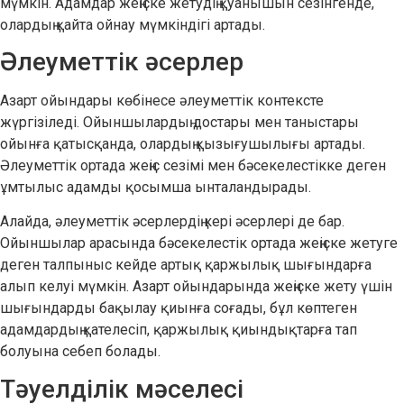
мүмкін. Адамдар жеңіске жетудің қуанышын сезінгенде,
олардың қайта ойнау мүмкіндігі артады.
Әлеуметтік әсерлер
Азарт ойындары көбінесе әлеуметтік контексте
жүргізіледі. Ойыншылардың достары мен таныстары
ойынға қатысқанда, олардың қызығушылығы артады.
Әлеуметтік ортада жеңіс сезімі мен бәсекелестікке деген
ұмтылыс адамды қосымша ынталандырады.
Алайда, әлеуметтік әсерлердің кері әсерлері де бар.
Ойыншылар арасында бәсекелестік ортада жеңіске жетуге
деген талпыныс кейде артық қаржылық шығындарға
алып келуі мүмкін. Азарт ойындарында жеңіске жету үшін
шығындарды бақылау қиынға соғады, бұл көптеген
адамдардың қателесіп, қаржылық қиындықтарға тап
болуына себеп болады.
Тәуелділік мәселесі