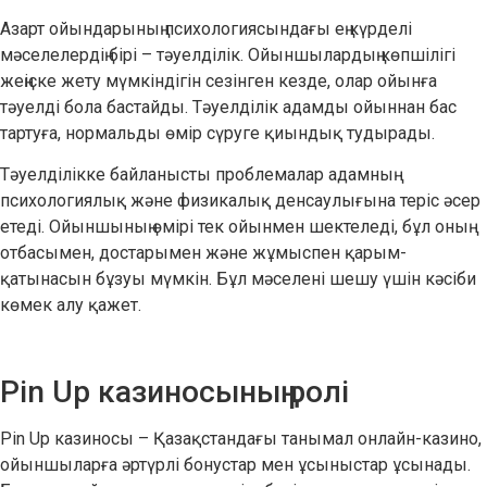
Азарт ойындарының психологиясындағы ең күрделі
мәселелердің бірі – тәуелділік. Ойыншылардың көпшілігі
жеңіске жету мүмкіндігін сезінген кезде, олар ойынға
тәуелді бола бастайды. Тәуелділік адамды ойыннан бас
тартуға, нормальды өмір сүруге қиындық тудырады.
Тәуелділікке байланысты проблемалар адамның
психологиялық және физикалық денсаулығына теріс әсер
етеді. Ойыншының өмірі тек ойынмен шектеледі, бұл оның
отбасымен, достарымен және жұмыспен қарым-
қатынасын бұзуы мүмкін. Бұл мәселені шешу үшін кәсіби
көмек алу қажет.
Pin Up казиносының ролі
Pin Up казиносы – Қазақстандағы танымал онлайн-казино,
ойыншыларға әртүрлі бонустар мен ұсыныстар ұсынады.