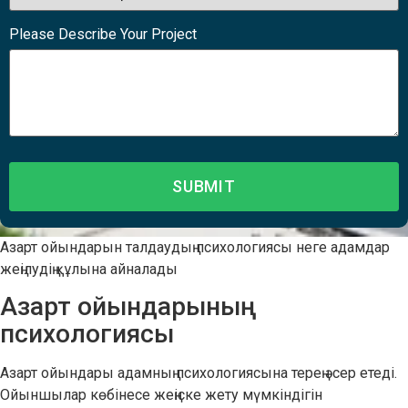
Please Describe Your Project
Азарт ойындарын талдаудың психологиясы неге адамдар
жеңілудің құлына айналады
Азарт ойындарының
психологиясы
Азарт ойындары адамның психологиясына терең әсер етеді.
Ойыншылар көбінесе жеңіске жету мүмкіндігін