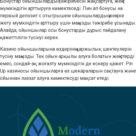
Бонустар ойыншылардың тәжірибесін жақсартуға, жеңіс
мүмкіндігін арттыруға көмектеседі. Пин ап бонусы на
первый депозит с отыгрышем ойыншылардың жеңіске
жету мүмкіндігін арттыру үшін маңызды тәжірибе ұсынады.
Алайда, ойыншылар осы бонустарды дұрыс пайдалану
қажеттілігін түсінуі керек.
Казино ойыншыларына өздерінің қаржылық шектеулерін
түсіну маңызды. Тек ойын арқылы алуға болатын жеңістерді
емес, сондай-ақ жоғалту мүмкіндігін де ескеру қажет. Pin
Up казиносы ойыншыларға өз шекараларын сақтауға және
ойыннан ләззат алуға көмектесуді мақсат етеді.