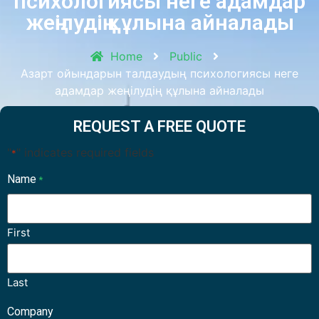
психологиясы неге адамдар
жеңілудің құлына айналады
Home
Public
Азарт ойындарын талдаудың психологиясы неге
адамдар жеңілудің құлына айналады
REQUEST A FREE QUOTE
"
" indicates required fields
*
Name
*
First
Last
Company