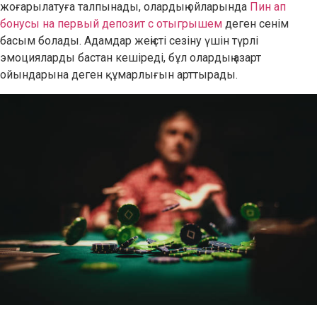
жоғарылатуға талпынады, олардың ойларында
Пин ап
бонусы на первый депозит с отыгрышем
деген сенім
басым болады. Адамдар жеңісті сезіну үшін түрлі
эмоцияларды бастан кешіреді, бұл олардың азарт
ойындарына деген құмарлығын арттырады.