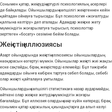
Сонымен қатар, жеңілудің әртүрлі психологиялық әсерлері
де байқалады. Ойыншылардың көпшілігі жеңілгеннен кейін
қайтадан ойнауға тырысады. Бұл психология «жоғалтуды
қалпына келтіру» деп аталады. Адамдар жеңіске жету
мүмкіндігін жоғарылатуға тырысып, психологтар
зерттеген «босату» сезіміне бейім болады.
Жеңістің иллюзиясы
Азарт ойындарында жеңістің иллюзиясы ойыншылардың
көзқарасын өзгертуі мүмкін. Ойыншылар жеңісті жиі жақсы
еске сақтайды, бірақ жеңілістерді елемейді. Бұл тәжірибе
адамдарды ойынға көбірек тартуға себеп болады, себебі
олар жеңісті қайталауға ұмтылады.
Ойыншылардың көпшілігі статистикаға назар аудармайды,
өйткені олар жеңіске жетудің мүмкіндігін жоғары
бағалайды. Бұл иллюзия олардың көңіл-күйін көтереді, бірақ
сонымен қатар қаржылық қиындықтарға да алып келуі