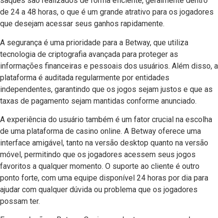
saques são realizados de forma eficiente, geralmente dentro
de 24 a 48 horas, o que é um grande atrativo para os jogadores
que desejam acessar seus ganhos rapidamente.
A segurança é uma prioridade para a Betway, que utiliza
tecnologia de criptografia avançada para proteger as
informações financeiras e pessoais dos usuários. Além disso, a
plataforma é auditada regularmente por entidades
independentes, garantindo que os jogos sejam justos e que as
taxas de pagamento sejam mantidas conforme anunciado.
A experiência do usuário também é um fator crucial na escolha
de uma plataforma de casino online. A Betway oferece uma
interface amigável, tanto na versão desktop quanto na versão
móvel, permitindo que os jogadores acessem seus jogos
favoritos a qualquer momento. O suporte ao cliente é outro
ponto forte, com uma equipe disponível 24 horas por dia para
ajudar com qualquer dúvida ou problema que os jogadores
possam ter.