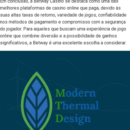
Em conclusão, a Betway Casino se destaca como uma das
melhores plataformas de casino online que paga, devido às
suas altas taxas de retorno, variedade de jogos, confiabilidade
nos métodos de pagamento e compromisso com a segurança
do jogador. Para aqueles que buscam uma experiência de jogo
online que combine diversão e a possibilidade de ganhos
significativos, a Betway é uma excelente escolha a considerar.