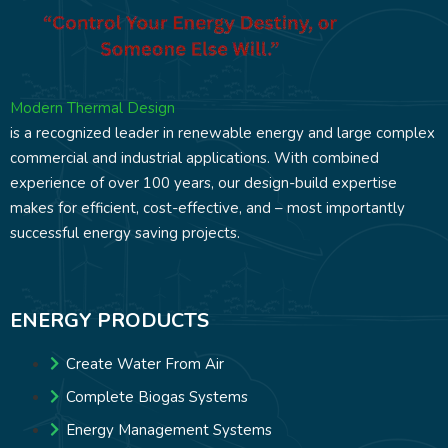
Modern Thermal Design
is a recognized leader in renewable energy and large complex
commercial and industrial applications. With combined
experience of over 100 years, our design-build expertise
makes for efficient, cost-effective, and – most importantly
successful energy saving projects.
ENERGY PRODUCTS
Create Water From Air
Complete Biogas Systems
Energy Management Systems