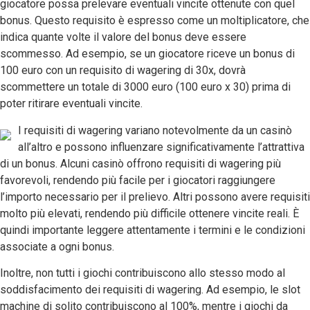
giocatore possa prelevare eventuali vincite ottenute con quel
bonus. Questo requisito è espresso come un moltiplicatore, che
indica quante volte il valore del bonus deve essere
scommesso. Ad esempio, se un giocatore riceve un bonus di
100 euro con un requisito di wagering di 30x, dovrà
scommettere un totale di 3000 euro (100 euro x 30) prima di
poter ritirare eventuali vincite.
I requisiti di wagering variano notevolmente da un casinò
all’altro e possono influenzare significativamente l’attrattiva
di un bonus. Alcuni casinò offrono requisiti di wagering più
favorevoli, rendendo più facile per i giocatori raggiungere
l’importo necessario per il prelievo. Altri possono avere requisiti
molto più elevati, rendendo più difficile ottenere vincite reali. È
quindi importante leggere attentamente i termini e le condizioni
associate a ogni bonus.
Inoltre, non tutti i giochi contribuiscono allo stesso modo al
soddisfacimento dei requisiti di wagering. Ad esempio, le slot
machine di solito contribuiscono al 100%, mentre i giochi da