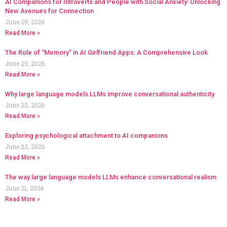
AI Companions for Introverts and People with Social Anxiety: Unlocking
New Avenues for Connection
June 29, 2026
Read More »
The Role of “Memory” in AI Girlfriend Apps: A Comprehensive Look
June 29, 2026
Read More »
Why large language models LLMs improve conversational authenticity
June 23, 2026
Read More »
Exploring psychological attachment to AI companions
June 23, 2026
Read More »
The way large language models LLMs enhance conversational realism
June 21, 2026
Read More »