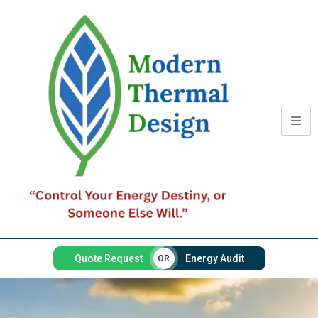
Quote Request
Energy Audit
OR