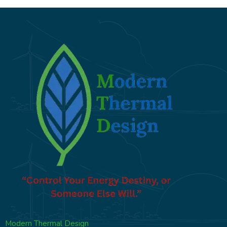
Modern Thermal Design