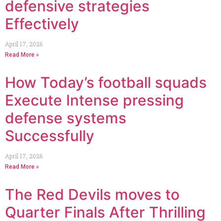
defensive strategies
Effectively
April 17, 2026
Read More »
How Today’s football squads
Execute Intense pressing
defense systems
Successfully
April 17, 2026
Read More »
The Red Devils moves to
Quarter Finals After Thrilling