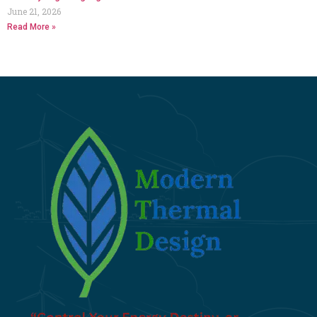
June 21, 2026
Read More »