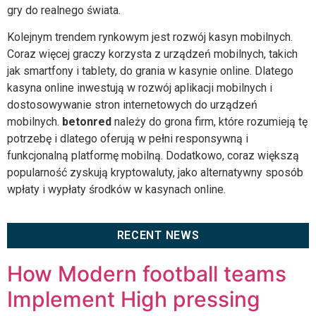
gry do realnego świata.
Kolejnym trendem rynkowym jest rozwój kasyn mobilnych.
Coraz więcej graczy korzysta z urządzeń mobilnych, takich
jak smartfony i tablety, do grania w kasynie online. Dlatego
kasyna online inwestują w rozwój aplikacji mobilnych i
dostosowywanie stron internetowych do urządzeń
mobilnych.
betonred
należy do grona firm, które rozumieją tę
potrzebę i dlatego oferują w pełni responsywną i
funkcjonalną platformę mobilną. Dodatkowo, coraz większą
popularność zyskują kryptowaluty, jako alternatywny sposób
wpłaty i wypłaty środków w kasynach online.
RECENT NEWS
How Modern football teams
Implement High pressing