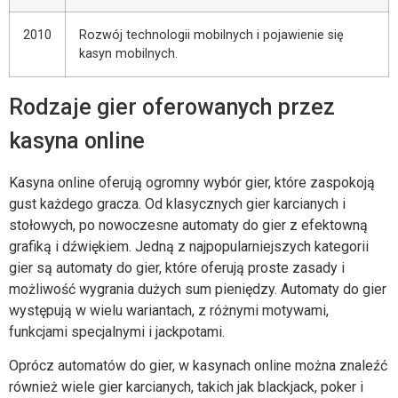
2010
Rozwój technologii mobilnych i pojawienie się
kasyn mobilnych.
Rodzaje gier oferowanych przez
kasyna online
Kasyna online oferują ogromny wybór gier, które zaspokoją
gust każdego gracza. Od klasycznych gier karcianych i
stołowych, po nowoczesne automaty do gier z efektowną
grafiką i dźwiękiem. Jedną z najpopularniejszych kategorii
gier są automaty do gier, które oferują proste zasady i
możliwość wygrania dużych sum pieniędzy. Automaty do gier
występują w wielu wariantach, z różnymi motywami,
funkcjami specjalnymi i jackpotami.
Oprócz automatów do gier, w kasynach online można znaleźć
również wiele gier karcianych, takich jak blackjack, poker i