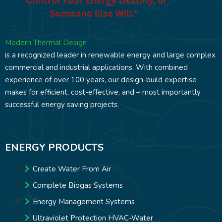
Modern Thermal Design
is a recognized leader in renewable energy and large complex
commercial and industrial applications. With combined
experience of over 100 years, our design-build expertise
makes for efficient, cost-effective, and – most importantly
successful energy saving projects.
ENERGY PRODUCTS
Create Water From Air
Complete Biogas Systems
Energy Management Systems
Ultraviolet Protection HVAC-Water