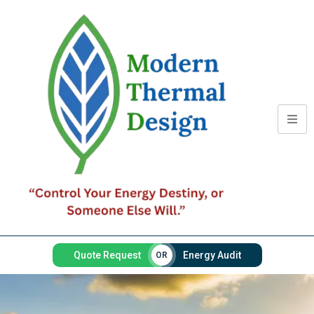
Quote Request
Energy Audit
OR