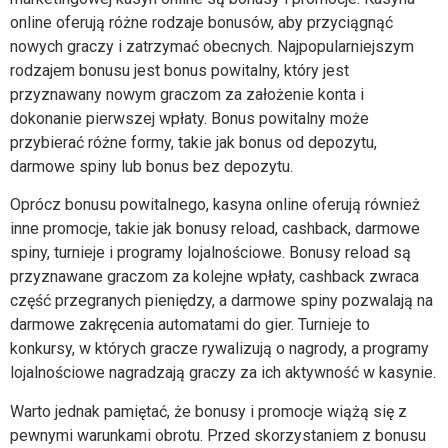
online oferują różne rodzaje bonusów, aby przyciągnąć
nowych graczy i zatrzymać obecnych. Najpopularniejszym
rodzajem bonusu jest bonus powitalny, który jest
przyznawany nowym graczom za założenie konta i
dokonanie pierwszej wpłaty. Bonus powitalny może
przybierać różne formy, takie jak bonus od depozytu,
darmowe spiny lub bonus bez depozytu.
Oprócz bonusu powitalnego, kasyna online oferują również
inne promocje, takie jak bonusy reload, cashback, darmowe
spiny, turnieje i programy lojalnościowe. Bonusy reload są
przyznawane graczom za kolejne wpłaty, cashback zwraca
część przegranych pieniędzy, a darmowe spiny pozwalają na
darmowe zakręcenia automatami do gier. Turnieje to
konkursy, w których gracze rywalizują o nagrody, a programy
lojalnościowe nagradzają graczy za ich aktywność w kasynie.
Warto jednak pamiętać, że bonusy i promocje wiążą się z
pewnymi warunkami obrotu. Przed skorzystaniem z bonusu