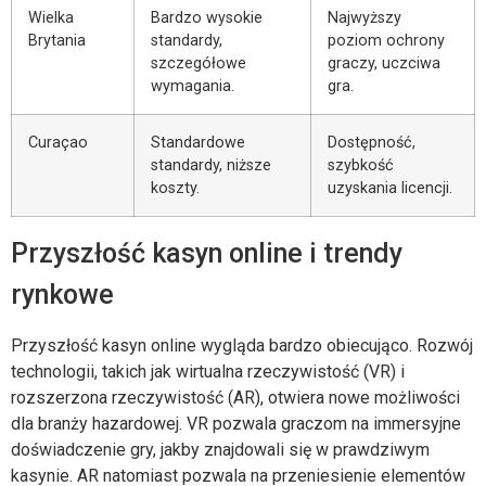
Wielka
Bardzo wysokie
Najwyższy
Brytania
standardy,
poziom ochrony
szczegółowe
graczy, uczciwa
wymagania.
gra.
Curaçao
Standardowe
Dostępność,
standardy, niższe
szybkość
koszty.
uzyskania licencji.
Przyszłość kasyn online i trendy
rynkowe
Przyszłość kasyn online wygląda bardzo obiecująco. Rozwój
technologii, takich jak wirtualna rzeczywistość (VR) i
rozszerzona rzeczywistość (AR), otwiera nowe możliwości
dla branży hazardowej. VR pozwala graczom na immersyjne
doświadczenie gry, jakby znajdowali się w prawdziwym
kasynie. AR natomiast pozwala na przeniesienie elementów