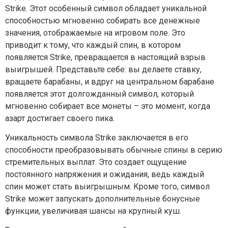
Strike. Этот особенный символ обладает уникальной
способностью мгновенно собирать все денежные
значения, отображаемые на игровом поле. Это
приводит к тому, что каждый спин, в котором
появляется Strike, превращается в настоящий взрыв
выигрышей. Представьте себе: вы делаете ставку,
вращаете барабаны, и вдруг на центральном барабане
появляется этот долгожданный символ, который
мгновенно собирает все монеты – это момент, когда
азарт достигает своего пика.
Уникальность символа Strike заключается в его
способности преобразовывать обычные спины в серию
стремительных выплат. Это создает ощущение
постоянного напряжения и ожидания, ведь каждый
спин может стать выигрышным. Кроме того, символ
Strike может запускать дополнительные бонусные
функции, увеличивая шансы на крупный куш.