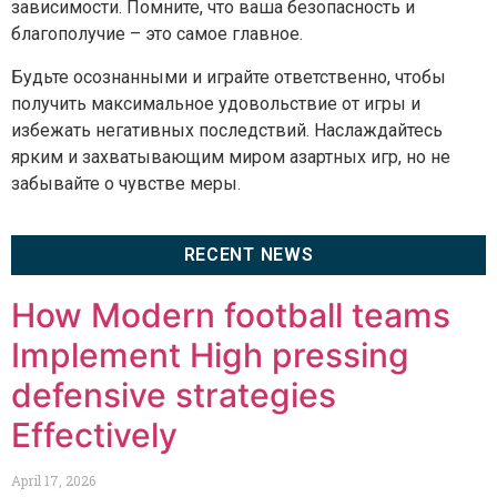
зависимости. Помните, что ваша безопасность и
благополучие – это самое главное.
Будьте осознанными и играйте ответственно, чтобы
получить максимальное удовольствие от игры и
избежать негативных последствий. Наслаждайтесь
ярким и захватывающим миром азартных игр, но не
забывайте о чувстве меры.
RECENT NEWS
How Modern football teams
Implement High pressing
defensive strategies
Effectively
April 17, 2026