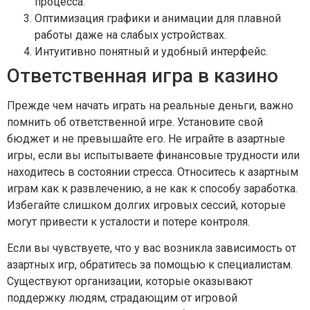
процесса.
Оптимизация графики и анимации для плавной
работы даже на слабых устройствах.
Интуитивно понятный и удобный интерфейс.
Ответственная игра в казино
Прежде чем начать играть на реальные деньги, важно
помнить об ответственной игре. Установите свой
бюджет и не превышайте его. Не играйте в азартные
игры, если вы испытываете финансовые трудности или
находитесь в состоянии стресса. Относитесь к азартным
играм как к развлечению, а не как к способу заработка.
Избегайте слишком долгих игровых сессий, которые
могут привести к усталости и потере контроля.
Если вы чувствуете, что у вас возникла зависимость от
азартных игр, обратитесь за помощью к специалистам.
Существуют организации, которые оказывают
поддержку людям, страдающим от игровой