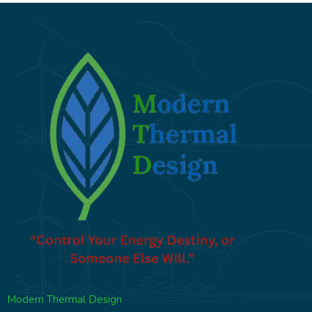
Modern Thermal Design