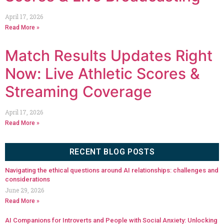
April 17, 2026
Read More »
Match Results Updates Right
Now: Live Athletic Scores &
Streaming Coverage
April 17, 2026
Read More »
RECENT BLOG POSTS
Navigating the ethical questions around AI relationships: challenges and
considerations
June 29, 2026
Read More »
AI Companions for Introverts and People with Social Anxiety: Unlocking