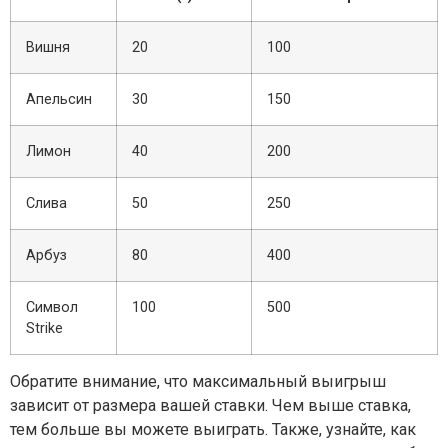
Вишня
20
100
Апельсин
30
150
Лимон
40
200
Слива
50
250
Арбуз
80
400
Символ
100
500
Strike
Обратите внимание, что максимальный выигрыш
зависит от размера вашей ставки. Чем выше ставка,
тем больше вы можете выиграть. Также, узнайте, как