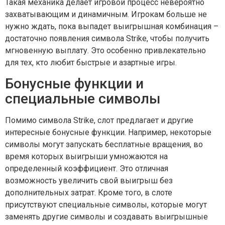
Такая механика делает игровой процесс невероятно
захватывающим и динамичным. Игрокам больше не
нужно ждать, пока выпадет выигрышная комбинация –
достаточно появления символа Strike, чтобы получить
мгновенную выплату. Это особенно привлекательно
для тех, кто любит быстрые и азартные игры.
Бонусные функции и
специальные символы
Помимо символа Strike, слот предлагает и другие
интересные бонусные функции. Например, некоторые
символы могут запускать бесплатные вращения, во
время которых выигрыши умножаются на
определенный коэффициент. Это отличная
возможность увеличить свой выигрыш без
дополнительных затрат. Кроме того, в слоте
присутствуют специальные символы, которые могут
заменять другие символы и создавать выигрышные