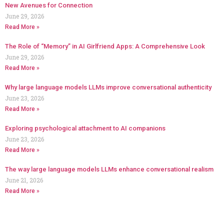
New Avenues for Connection
June 29, 2026
Read More »
The Role of “Memory” in AI Girlfriend Apps: A Comprehensive Look
June 29, 2026
Read More »
Why large language models LLMs improve conversational authenticity
June 23, 2026
Read More »
Exploring psychological attachment to AI companions
June 23, 2026
Read More »
The way large language models LLMs enhance conversational realism
June 21, 2026
Read More »