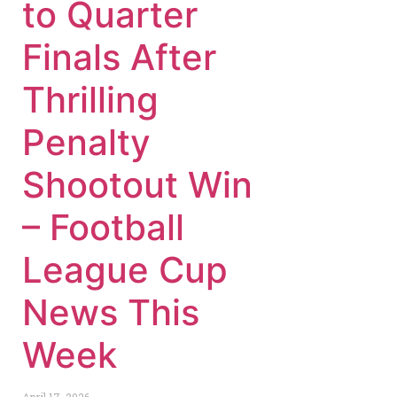
to Quarter
Finals After
Thrilling
Penalty
Shootout Win
– Football
League Cup
News This
Week
April 17, 2026