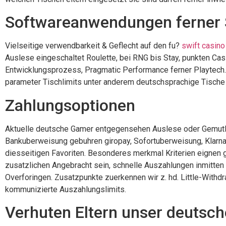
Softwareanwendungen ferner 
Vielseitige verwendbarkeit & Geflecht auf den fu?
swift casin
Auslese eingeschaltet Roulette, bei RNG bis Stay, punkten Ca
Entwicklungsprozess, Pragmatic Performance ferner Playtech. G
parameter Tischlimits unter anderem deutschsprachige Tische 
Zahlungsoptionen
Aktuelle deutsche Gamer entgegensehen Auslese oder Gemutlich
Bankuberweisung gebuhren giropay, Sofortuberweisung, Klarn
diesseitigen Favoriten. Besonderes merkmal Kriterien eignen 
zusatzlichen Angebracht sein, schnelle Auszahlungen inmitten
Overforingen. Zusatzpunkte zuerkennen wir z. hd. Little-Withdr
kommunizierte Auszahlungslimits.
Verhuten Eltern unser deutsc