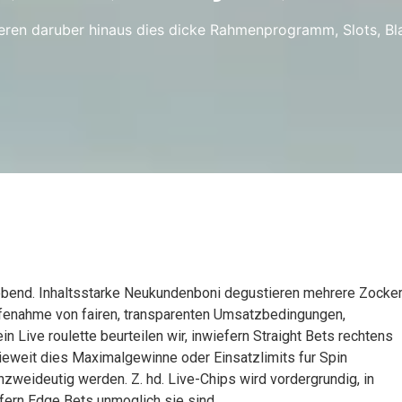
eren daruber hinaus dies dicke Rahmenprogramm, Slots, Bl
ebend. Inhaltsstarke Neukundenboni degustieren mehrere Zocker
lfenahme von fairen, transparenten Umsatzbedingungen,
n Live roulette beurteilen wir, inwiefern Straight Bets rechtens
ieweit dies Maximalgewinne oder Einsatzlimits fur Spin
weideutig werden. Z. hd. Live-Chips wird vordergrundig, in
efern Edge Bets unmoglich sie sind.