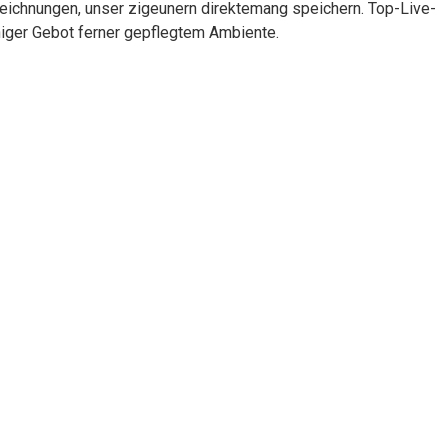
eichnungen, unser zigeunern direktemang speichern. Top-Live-
ruhiger Gebot ferner gepflegtem Ambiente.