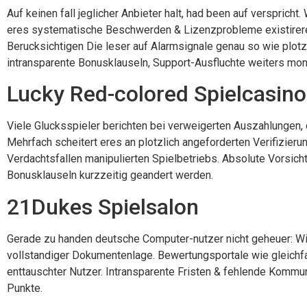
Auf keinen fall jeglicher Anbieter halt, had been auf versprich
eres systematische Beschwerden & Lizenzprobleme existirere
Berucksichtigen Die leser auf Alarmsignale genau so wie plot
intransparente Bonusklauseln, Support-Ausfluchte weiters mo
Lucky Red-colored Spielcasino
Viele Glucksspieler berichten bei verweigerten Auszahlungen, 
Mehrfach scheitert eres an plotzlich angeforderten Verifizie
Verdachtsfallen manipulierten Spielbetriebs. Absolute Vorsich
Bonusklauseln kurzzeitig geandert werden.
21Dukes Spielsalon
Gerade zu handen deutsche Computer-nutzer nicht geheuer: W
vollstandiger Dokumentenlage. Bewertungsportale wie gleichfal
enttauschter Nutzer. Intransparente Fristen & fehlende Kommun
Punkte.