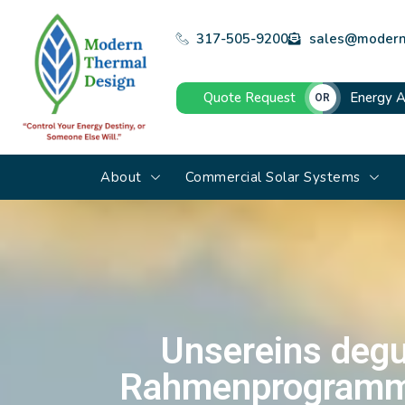
317-505-9200
sales@modern
Quote Request
Energy A
OR
About
Commercial Solar Systems
Unsereins degu
Rahmenprogramm, 