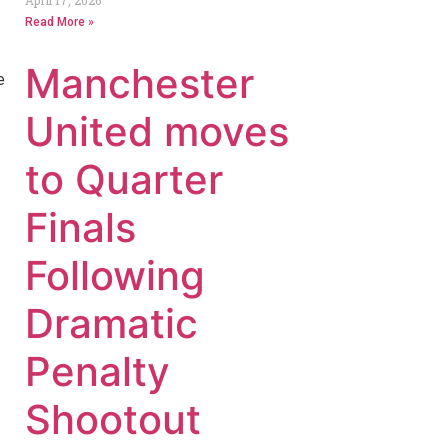
Read More »
Manchester
e
United moves
to Quarter
Finals
Following
Dramatic
Penalty
Shootout