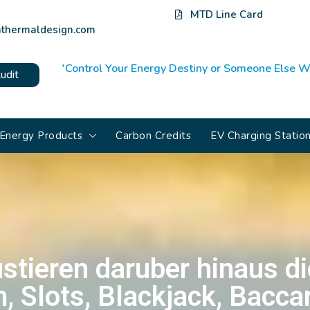
MTD Line Card
thermaldesign.com
'Control Your Energy Destiny or Someone Else Wi
udit
Energy Products
Carbon Credits
EV Charging Statio
stieren daruber hinaus di
Slots, Blackjack, Baccar