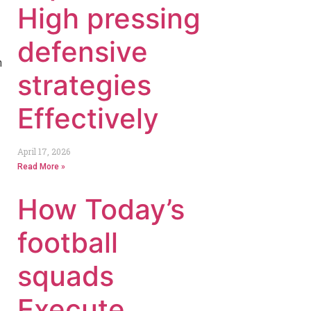
High pressing
defensive
n
strategies
Effectively
April 17, 2026
Read More »
How Today’s
football
squads
Execute