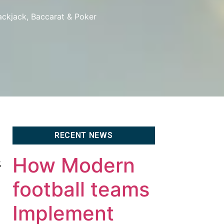
ackjack, Baccarat & Poker
RECENT NEWS
How Modern
,
football teams
Implement